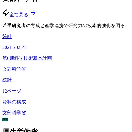
全て見る
若手研究者の育成と産学連携で研究力の抜本的強化を図る
統計
2021-2025
年
第6期科学技術基本計画
文部科学省
統計
12
ページ
資料の構成
文部科学省
厚労
厚生労働省