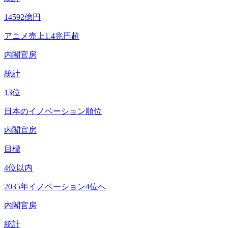
14592
億円
アニメ売上1.4兆円超
内閣官房
統計
13
位
日本のイノベーション順位
内閣官房
目標
4
位以内
2035年イノベーション4位へ
内閣官房
統計