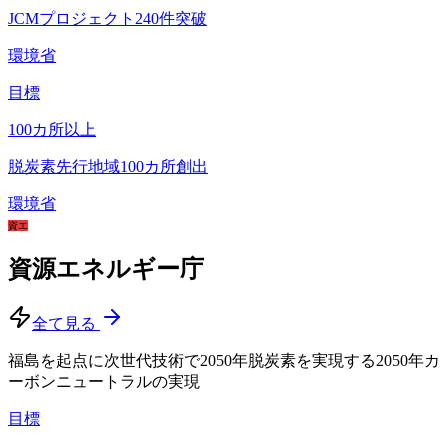
JCMプロジェクト240件突破
環境省
目標
100
カ所以上
脱炭素先行地域100カ所創出
環境省
資エ
資源エネルギー庁
全て見る
福島を起点に次世代技術で2050年脱炭素を実現する
2050年カ
ーボンニュートラルの実現
目標