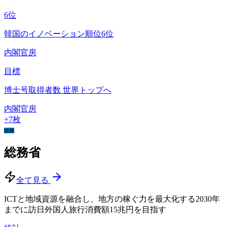
6
位
韓国のイノベーション順位6位
内閣官房
目標
博士号取得者数 世界トップへ
内閣官房
+
7
枚
総務
総務省
全て見る
ICTと地域資源を融合し、地方の稼ぐ力を最大化する
2030年
までに訪日外国人旅行消費額15兆円を目指す