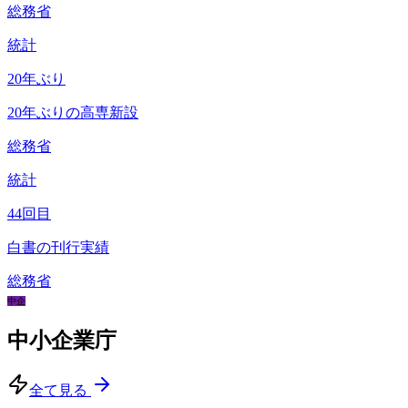
総務省
統計
20
年ぶり
20年ぶりの高専新設
総務省
統計
44
回目
白書の刊行実績
総務省
中企
中小企業庁
全て見る