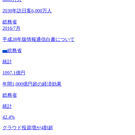
2030年訪日客6,000万人
総務省
2016/7月
平成28年版情報通信白書について
総務省
総務
統計
1097.1
億円
年間1,000億円超の経済効果
総務省
統計
42.4
%
クラウド投資増が4割超