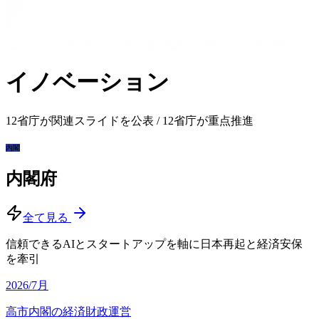
イノベーション
12
省庁が関連スライドを公表
/
12
省庁が重点推進
内閣
内閣府
全て見る
信頼できるAIとスタートアップを軸に日本再起と経済安保
を牽引
2026/7月
高市内閣の経済財政運営