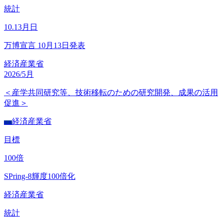
統計
10.13
月日
万博宣言 10月13日発表
経済産業省
2026/5月
＜産学共同研究等、技術移転のための研究開発、成果の活用
促進＞
経済産業省
経産
目標
100
倍
SPring-8輝度100倍化
経済産業省
統計