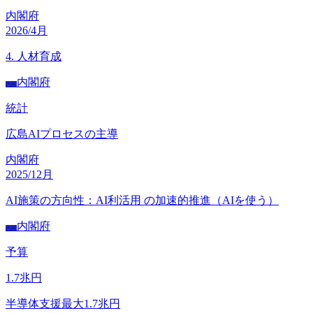
内閣府
2026/4月
4. 人材育成
内閣府
内閣
統計
広島AIプロセスの主導
内閣府
2025/12月
AI施策の方向性：AI利活用 の加速的推進（AIを使う）
内閣府
内閣
予算
1.7
兆円
半導体支援最大1.7兆円