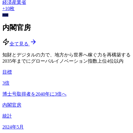
経済産業省
+
10
枚
内閣
内閣官房
全て見る
知財とデジタルの力で、地方から世界へ稼ぐ力を再構築する
2035年までにグローバルイノベーション指数上位4位以内
目標
3
倍
博士号取得者を2040年に3倍へ
内閣官房
統計
2024
年5月