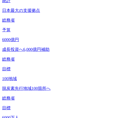
統計
日本最大の支援拠点
総務省
予算
6000
億円
成長投資へ6,000億円補助
総務省
目標
100
地域
脱炭素先行地域100箇所へ
総務省
目標
6000
万人