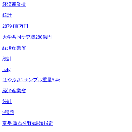
経済産業省
統計
28794
百万円
大学共同研究費288億円
経済産業省
統計
5.4
g
はやぶさ2サンプル重量5.4g
経済産業省
統計
9
課題
富岳 重点分野9課題指定