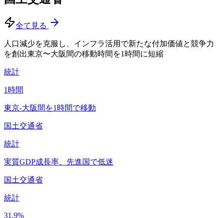
全て見る
人口減少を克服し、インフラ活用で新たな付加価値と競争力
を創出
東京〜大阪間の移動時間を1時間に短縮
統計
1
時間
東京-大阪間を1時間で移動
国土交通省
統計
実質GDP成長率、先進国で低迷
国土交通省
統計
31.9
%