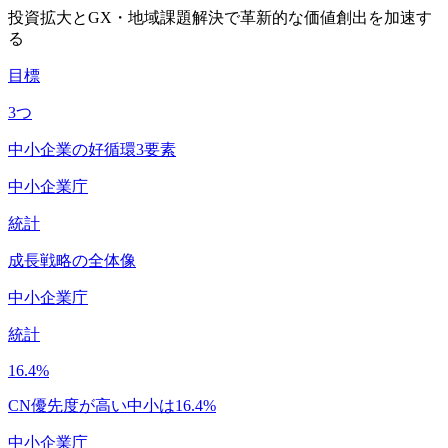
投資拡大とGX・地域課題解決で革新的な価値創出を加速す
る
目標
3
つ
中小企業の好循環3要素
中小企業庁
統計
成長戦略の全体像
中小企業庁
統計
16.4
%
CN優先度が高い中小は16.4%
中小企業庁