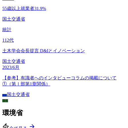
55歳以上就業者31.9%
国土交通省
統計
112
代
土木学会会長提言 D&Iとイノベーション
国土交通省
2023/6月
【参考】有識者へのインタビューコラムの掲載について
①（第Ⅰ部第1章関係）
国土交通省
国交
環境
環境省