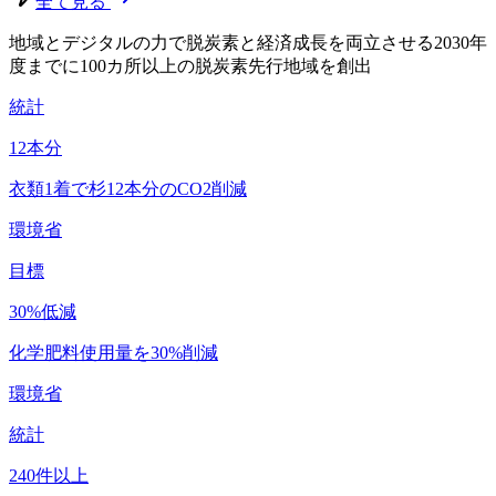
全て見る
地域とデジタルの力で脱炭素と経済成長を両立させる
2030年
度までに100カ所以上の脱炭素先行地域を創出
統計
12
本分
衣類1着で杉12本分のCO2削減
環境省
目標
30
%低減
化学肥料使用量を30%削減
環境省
統計
240
件以上