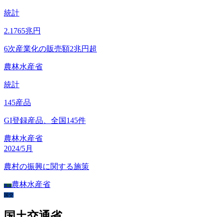
統計
2.1765
兆円
6次産業化の販売額2兆円超
農林水産省
統計
145
産品
GI登録産品、全国145件
農林水産省
2024/5月
農村の振興に関する施策
農林水産省
農水
国交
国土交通省