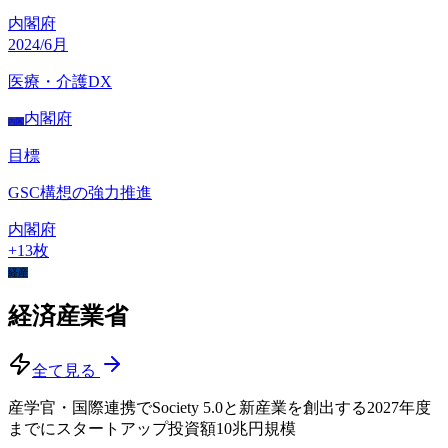
内閣府
2024/6月
医療・介護DX
内閣府
内閣
目標
GSC構想の強力推進
内閣府
+
13
枚
経産
経済産業省
全て見る
産学官・国際連携でSociety 5.0と新産業を創出する
2027年度
までにスタートアップ投資額10兆円規模