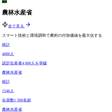
農水
農林水産省
全て見る
スマート技術と環境調和で農村の付加価値を最大化する
統計
4000
人
認定生産者4,000人を突破
農林水産省
統計
1546
人
会員数1,500名超
農林水産省