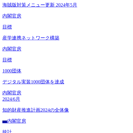
海賊版対策メニュー更新 2024年5月
内閣官房
目標
産学連携ネットワーク構築
内閣官房
目標
1000
団体
デジタル実装1000団体を達成
内閣官房
2024/6月
知的財産推進計画2024の全体像
内閣官房
内閣
統計