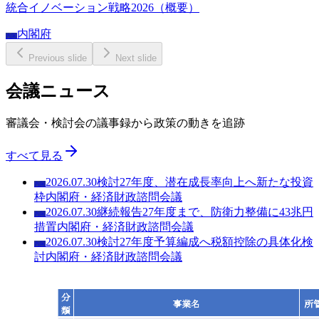
統合イノベーション戦略2026（概要）
内閣府
内閣
Previous slide
Next slide
会議ニュース
審議会・検討会の議事録から政策の動きを追跡
すべて見る
2026.07.30
検討
27年度、潜在成長率向上へ新たな投資
内閣
枠
内閣府
・
経済財政諮問会議
2026.07.30
継続報告
27年度まで、防衛力整備に43兆円
内閣
措置
内閣府
・
経済財政諮問会議
2026.07.30
検討
27年度予算編成へ税額控除の具体化検
内閣
討
内閣府
・
経済財政諮問会議