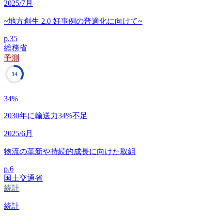
2025/7月
~地方創生 2.0 好事例の普適化に向けて~
p.
35
総務省
予測
34
34
%
2030年に輸送力34%不足
2025/6月
物流の革新や持続的成長に向けた取組
p.
6
国土交通省
統計
統計