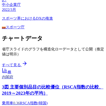
p.
7
中小企業庁
2022/3月
スポーツ界におけるDXの推進
スポーツ庁
スポ
チャートデータ
省庁スライドのグラフを構造化ローデータとして公開（推定
値は明示）
すべて見る
棒
内閣府
3図 主要個別品目の比較優位（RSCA指数の比較、
2019～2023年の平均）
乗用車
0.36
RSCA指数
(
韓国
)