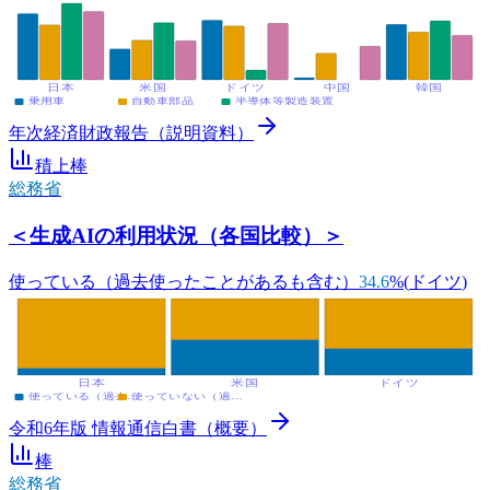
日本
米国
ドイツ
中国
韓国
乗用車
自動車部品
半導体等製造装置
年次経済財政報告（説明資料）
積上棒
総務省
＜生成AIの利用状況（各国比較）＞
使っている（過去使ったことがあるも含む）
34.6
%
(
ドイツ
)
日本
米国
ドイツ
使っている（過去…
使っていない（過…
令和6年版 情報通信白書（概要）
棒
総務省