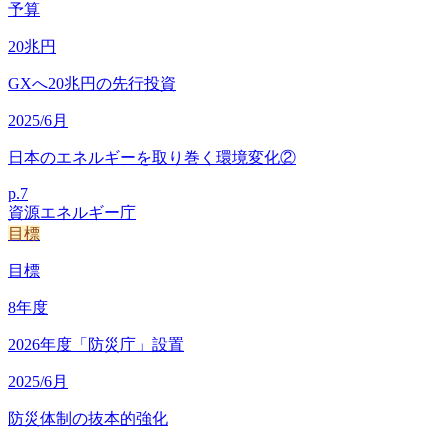
予算
20
兆円
GXへ20兆円の先行投資
2025/6月
日本のエネルギーを取り巻く環境変化②
p.
7
資源エネルギー庁
目標
目標
8
年度
2026年度「防災庁」設置
2025/6月
防災体制の抜本的強化