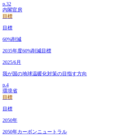
p.
32
内閣官房
目標
目標
60
%削減
2035年度60%削減目標
2025/6月
我が国の地球温暖化対策の目指す方向
p.
4
環境省
目標
目標
2050
年
2050年カーボンニュートラル