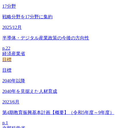
17
分野
戦略分野を17分野に集約
2025/12月
半導体・デジタル産業政策の今後の方向性
p.
22
経済産業省
目標
目標
2040
年以降
2040年を見据えた人材育成
2023/6月
第4期教育振興基本計画【概要】（令和5年度～9年度）
p.
1