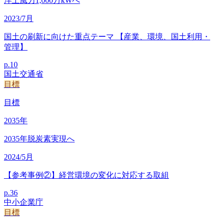
洋上風力1,000万kWへ
2023/7月
国土の刷新に向けた重点テーマ 【産業、環境、国土利用・
管理】
p.
10
国土交通省
目標
目標
2035
年
2035年脱炭素実現へ
2024/5月
【参考事例②】経営環境の変化に対応する取組
p.
36
中小企業庁
目標