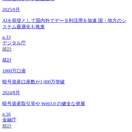
2025/9月
AIを前提として国内外でデータ利活用を加速 国・地方のシ
ステム最適化も推進
p.
33
デジタル庁
統計
統計
1000
万口座
暗号資産口座数が1,000万突破
2024/8月
暗号資産取引等や Web3.0 の健全な発展
p.
16
金融庁
統計