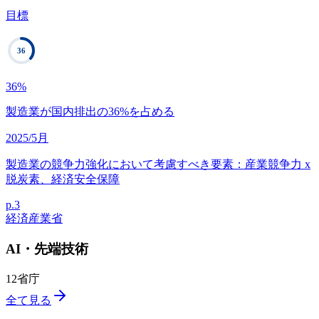
目標
36
36
%
製造業が国内排出の36%を占める
2025/5月
製造業の競争力強化において考慮すべき要素：産業競争力 x
脱炭素、経済安全保障
p.
3
経済産業省
AI・先端技術
12
省庁
全て見る