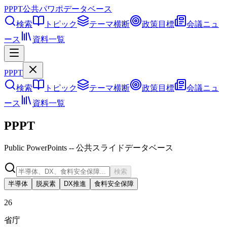
PPPT
公共パワポデータベース
検索
トピック
テーマ横断
政策目標
会議ニュ
ース
資料一覧
PPPT
検索
トピック
テーマ横断
政策目標
会議ニュ
ース
資料一覧
PPPT
Public PowerPoints -- 公共スライドデータベース
検索
半導体
脱炭素
DX推進
食料安全保障
26
省庁