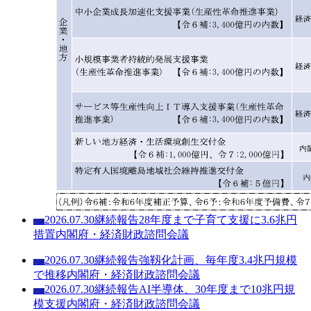
2026.07.30
継続報告
28年度まで子育て支援に3.6兆円
内閣
措置
内閣府
・
経済財政諮問会議
2026.07.30
継続報告
強靱化計画、毎年度3.4兆円規模
内閣
で推移
内閣府
・
経済財政諮問会議
2026.07.30
継続報告
AI半導体、30年度まで10兆円規
内閣
模支援
内閣府
・
経済財政諮問会議