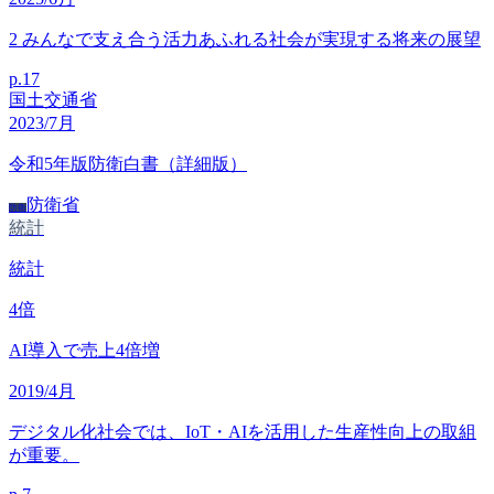
2 みんなで支え合う活力あふれる社会が実現する将来の展望
p.
17
国土交通省
2023/7月
令和5年版防衛白書（詳細版）
防衛省
防衛
統計
統計
4
倍
AI導入で売上4倍増
2019/4月
デジタル化社会では、IoT・AIを活用した生産性向上の取組
が重要。