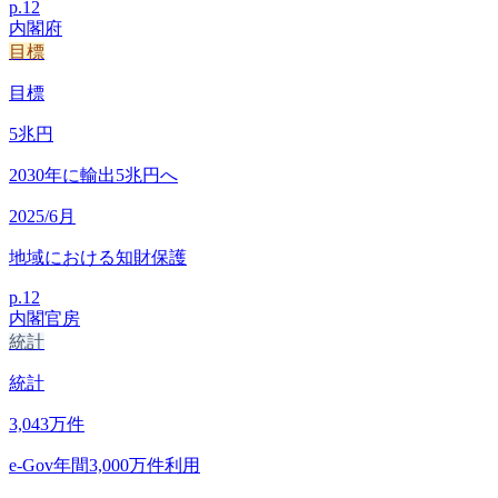
p.
12
内閣府
目標
目標
5
兆円
2030年に輸出5兆円へ
2025/6月
地域における知財保護
p.
12
内閣官房
統計
統計
3,043
万件
e-Gov年間3,000万件利用