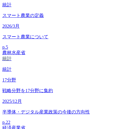
統計
スマート農業の定義
2026/3月
スマート農業について
p.
5
農林水産省
統計
統計
17
分野
戦略分野を17分野に集約
2025/12月
半導体・デジタル産業政策の今後の方向性
p.
22
経済産業省