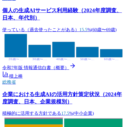
個人の生成AIサービス利用経験（2024年度調査、
日本、年代別）
使っている（過去使ったことがある）
15.5
%
(
60歳〜69歳
)
20歳〜…
30歳〜…
40歳〜…
50歳〜…
60歳〜…
令和7年版 情報通信白書（概要）
積上棒
総務省
企業における生成AIの活用方針策定状況（2024年
度調査、日本、企業規模別）
積極的に活用する方針である
17.5
%
(
中小企業
)