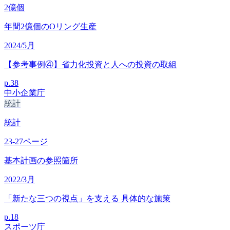
2
億個
年間2億個のOリング生産
2024/5月
【参考事例④】省力化投資と人への投資の取組
p.
38
中小企業庁
統計
統計
23-27
ページ
基本計画の参照箇所
2022/3月
「新たな三つの視点」を支える 具体的な施策
p.
18
スポーツ庁