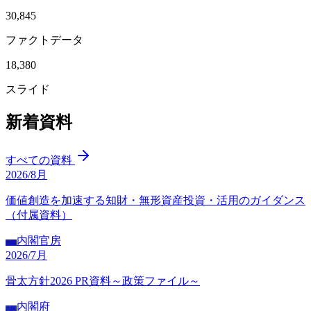
30,845
ファクトデータ
18,380
スライド
新着資料
すべての資料
2026/8月
価値創造を加速する知財・無形資産投資・活用のガイダンス
（付属資料）
内閣官房
内閣
2026/7月
骨太方針2026 PR資料～政策ファイル～
内閣府
内閣