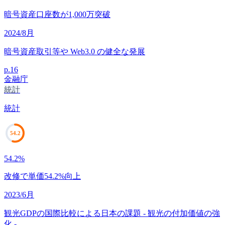
暗号資産口座数が1,000万突破
2024/8月
暗号資産取引等や Web3.0 の健全な発展
p.
16
金融庁
統計
統計
54.2
54.2
%
改修で単価54.2%向上
2023/6月
観光GDPの国際比較による日本の課題 - 観光の付加価値の強
化 -