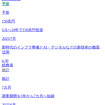
予算
予算
150
兆円
GXへ10年で150兆円投資
2025/7月
新時代のインフラ整備とAI・デジタルなどの新技術の徹底
活用
p.
30
総務省
統計
統計
7
カ月
調査期間を5年から7カ月へ短縮
2025/6月