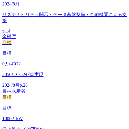
2024/8月
サステナビリティ開示・データ基盤整備・金融機関による支
援
p.
14
金融庁
目標
目標
0
万t-CO2
2050年CO2ゼロ実現
2024/8月
p.
28
農林水産省
目標
目標
1000
万kW