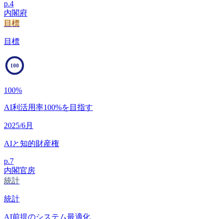
p.
4
内閣府
目標
目標
100
100
%
AI利活用率100%を目指す
2025/6月
AIと知的財産権
p.
7
内閣官房
統計
統計
AI前提のシステム最適化