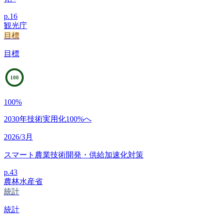
p.
16
観光庁
目標
目標
100
100
%
2030年技術実用化100%へ
2026/3月
スマート農業技術開発・供給加速化対策
p.
43
農林水産省
統計
統計