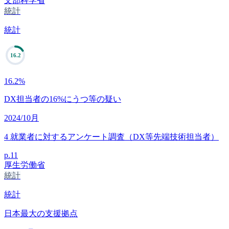
文部科学省
統計
統計
16.2
16.2
%
DX担当者の16%にうつ等の疑い
2024/10月
4 就業者に対するアンケート調査（DX等先端技術担当者）
p.
11
厚生労働省
統計
統計
日本最大の支援拠点