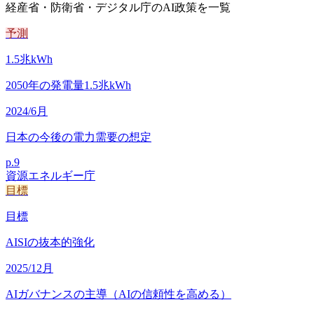
経産省・防衛省・デジタル庁のAI政策を一覧
予測
1.5
兆kWh
2050年の発電量1.5兆kWh
2024/6月
日本の今後の電力需要の想定
p.
9
資源エネルギー庁
目標
目標
AISIの抜本的強化
2025/12月
AIガバナンスの主導（AIの信頼性を高める）