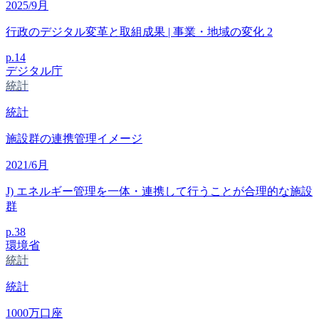
2025/9月
行政のデジタル変革と取組成果 | 事業・地域の変化 2
p.
14
デジタル庁
統計
統計
施設群の連携管理イメージ
2021/6月
J) エネルギー管理を一体・連携して行うことが合理的な施設
群
p.
38
環境省
統計
統計
1000
万口座