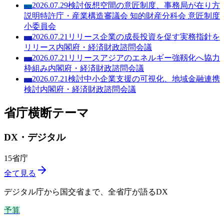
2026.07.29
検討
仮想空間の意匠制度、事務局が在り方
特許
説明
特許庁
・
産業構造審議会 知的財産分科会 意匠制度
小委員会
2026.07.21
リリース
企業の成長投資を促す実務指針を
内閣
リリース
内閣府
・
経済財政諮問会議
2026.07.21
リリース
アジアのエネルギー強靱化へ協力
内閣
枠組み
内閣府
・
経済財政諮問会議
2026.07.21
検討
中小企業支援の可視化、地域金融連携
内閣
検討
内閣府
・
経済財政諮問会議
省庁横断テーマ
DX・デジタル
15
省庁
全て見る
デジタル庁から国交省まで、全省庁が語るDX
予算