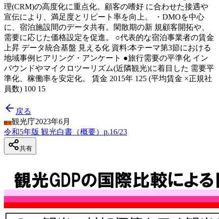
理(CRM)の高度化に重点化。顧客の嗜好 に合わせた接遇や
宣伝により、満足度とリピート率を向上。 ・DMOを中心
に、宿泊施設間のデータ共有。閑散期の新 規顧客開拓や、
需要に応じた価格設定を促進。 ○代表的な宿泊事業者の賃金
上昇 データ統合基盤 見える化 資料:本テーマ第3節における
地域事例ヒアリング・アンケート ●旅行需要の平準化 イン
バウンドやマイクロツーリズム(近隣観光)に着目した 需要平
準化、稼働率を安定化。 賃金 2015年 125 (平均賃金 ×正規社
員数) 100 15
戻る
観光庁
2023年6月
観光
令和5年版 観光白書（概要）
p.
16
/
23
共有