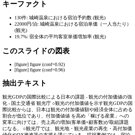
キーファクト
130件:
城崎温泉における宿泊予約数
(観光)
22000円/泊:
城崎温泉における宿泊単価（一人当たり）
(観光)
19.7%:
宿全体の平均客室単価増加率
(観光)
このスライドの図表
[
figure
]
figure (conf=0.92)
[
figure
]
figure (conf=0.96)
抽出テキスト
観光GDPの国際比較による日本の課題 - 観光の付加価値の強
化 - 国土交通省 観光庁 ○観光の付加価値を示す観光GDPの国
際比較からは、日本は観光の付加価値額や経済全体に占める
割合が低位であり、付加価値値 を高め「稼げる産業」への
変革に向けては、売上高の増加(客単価×顧客数)が取組課題
になる。 ○観光庁では、観光地・観光産業の再生・高付加価
値化やDX推進等の支援を講じている。採択事例では、宿泊