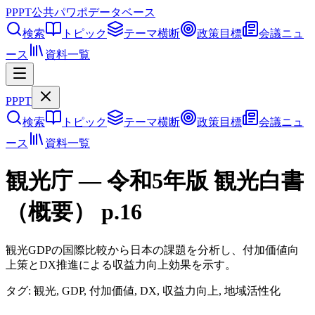
PPPT
公共パワポデータベース
検索
トピック
テーマ横断
政策目標
会議ニュ
ース
資料一覧
PPPT
検索
トピック
テーマ横断
政策目標
会議ニュ
ース
資料一覧
観光庁
—
令和5年版 観光白書
（概要）
p.
16
観光GDPの国際比較から日本の課題を分析し、付加価値向
上策とDX推進による収益力向上効果を示す。
タグ:
観光, GDP, 付加価値, DX, 収益力向上, 地域活性化