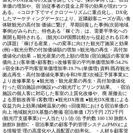
単価の増加や、宿 泊従事者の賃金上昇等の効果が現れつつ
ある。 ○コロナ下でマイクロツーリズムに重点化し、DX化
したマーケティングデータにより、近隣顧客ニーズが高い食
体験観光の高付加 価値に繋げ、早期回復した事例(次節地域
事例)がみられた。特色ある「稼ぐ力」は、需要平準化への
展開も期待される。 [観光GDP国際比較から提起される日本
の課題] 「稼げる産業」への変革に向けた観光庁施策と効果
(例) ○観光分野の付加価値額の増加 ○観光地の再生・高付加
価値化の効果 →観光産業の売上額の増加 (宿泊施設の客室単
価向上) (客単価×顧客数) ○改修客室の平均単価増加率:54.2%
○宿全体の平均客室単価増加率:19.7% (単価増) 資料:既存観光
拠点再生・高付加価値化事業(令和2年度3次補正予算事業)に
より改修事業を ●観光地・観光産業の再生・高付加価値化
行った宿泊施設(89施設)への観光庁ヒアリング結果。 ・宿泊
施設の個人客に対応した客室の上質化改修や、廃 屋撤去に
よる景観改善等 (客数増) ●観光DX推進 ●観光DX推進による
収益力向上効果(城崎温泉の例) ○回復期における宿泊単価の
向上 地域観光DX基盤の整備 宿泊単価 1万5千円 2万2千円
(観光庁支援事業) (一人当たり) /泊 /泊 予約数 100 130 旅館A
旅館B 旅館C ・宿泊事業の顧客予約管理システム(PMS)によ
る情報管 理の高度化や人員配置の効率化。 ・人材を顧客管