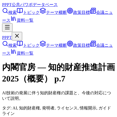
PPPT
公共パワポデータベース
検索
トピック
テーマ横断
政策目標
会議ニュ
ース
資料一覧
PPPT
検索
トピック
テーマ横断
政策目標
会議ニュ
ース
資料一覧
内閣官房
—
知的財産推進計画
2025（概要）
p.
7
AI技術の発展に伴う知的財産権の課題と、今後の対応につ
いて説明。
タグ:
AI, 知的財産権, 発明者, ライセンス, 情報開示, ガイド
ライン