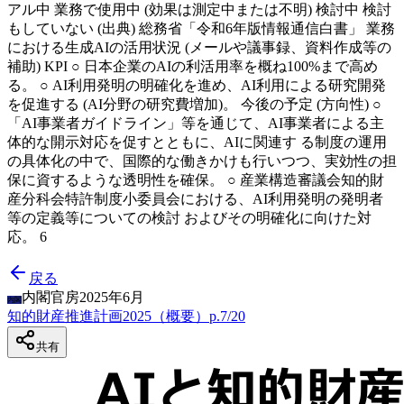
アル中 業務で使用中 (効果は測定中または不明) 検討中 検討
もしていない (出典) 総務省「令和6年版情報通信白書」 業務
における生成AIの活用状況 (メールや議事録、資料作成等の
補助) KPI ○ 日本企業のAIの利活用率を概ね100%まで高め
る。 ○ AI利用発明の明確化を進め、AI利用による研究開発
を促進する (AI分野の研究費増加)。 今後の予定 (方向性) ○
「AI事業者ガイドライン」等を通じて、AI事業者による主
体的な開示対応を促すとともに、AIに関連す る制度の運用
の具体化の中で、国際的な働きかけも行いつつ、実効性の担
保に資するような透明性を確保。 ○ 産業構造審議会知的財
産分科会特許制度小委員会における、AI利用発明の発明者
等の定義等についての検討 およびその明確化に向けた対
応。 6
戻る
内閣官房
2025年6月
内閣
知的財産推進計画2025（概要）
p.
7
/
20
共有