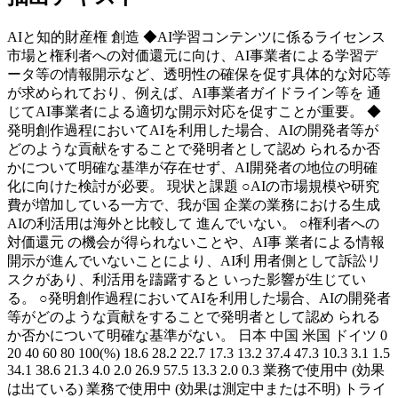
AIと知的財産権 創造 ◆AI学習コンテンツに係るライセンス
市場と権利者への対価還元に向け、AI事業者による学習デ
ータ等の情報開示など、透明性の確保を促す具体的な対応等
が求められており、例えば、AI事業者ガイドライン等を 通
じてAI事業者による適切な開示対応を促すことが重要。 ◆
発明創作過程においてAIを利用した場合、AIの開発者等が
どのような貢献をすることで発明者として認め られるか否
かについて明確な基準が存在せず、AI開発者の地位の明確
化に向けた検討が必要。 現状と課題 ○AIの市場規模や研究
費が増加している一方で、我が国 企業の業務における生成
AIの利活用は海外と比較して 進んでいない。 ○権利者への
対価還元 の機会が得られないことや、AI事 業者による情報
開示が進んでいないことにより、AI利 用者側として訴訟リ
スクがあり、利活用を躊躇すると いった影響が生じてい
る。 ○発明創作過程においてAIを利用した場合、AIの開発者
等がどのような貢献をすることで発明者として認め られる
か否かについて明確な基準がない。 日本 中国 米国 ドイツ 0
20 40 60 80 100(%) 18.6 28.2 22.7 17.3 13.2 37.4 47.3 10.3 3.1 1.5
34.1 38.6 21.3 4.0 2.0 26.9 57.5 13.3 2.0 0.3 業務で使用中 (効果
は出ている) 業務で使用中 (効果は測定中または不明) トライ