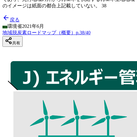
のイメージは紙面の都合上記載していない。 38
戻る
環境省
2021年6月
環境
地域脱炭素ロードマップ（概要）
p.
38
/
40
共有