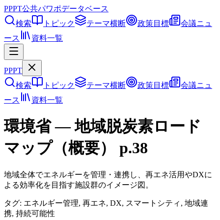
PPPT
公共パワポデータベース
検索
トピック
テーマ横断
政策目標
会議ニュ
ース
資料一覧
PPPT
検索
トピック
テーマ横断
政策目標
会議ニュ
ース
資料一覧
環境省
—
地域脱炭素ロード
マップ（概要）
p.
38
地域全体でエネルギーを管理・連携し、再エネ活用やDXに
よる効率化を目指す施設群のイメージ図。
タグ:
エネルギー管理, 再エネ, DX, スマートシティ, 地域連
携, 持続可能性