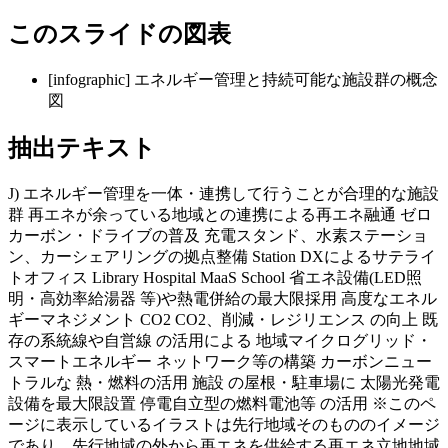
このスライドの図表
[
infographic
]
エネルギー管理と持続可能な施設群の概念
図
抽出テキスト
J) エネルギー管理を一体・連携して行うことが合理的な施設
群 再エネが余っている地域との連携による再エネ融通 ゼロ
カーボン・ドライブの普及 充電スタンド、水素ステーショ
ン、カーシェアリングの拠点整備 Station DXによるサテライ
トオフィス Library Hospital MaaS School 省エネ設備(LED照
明・高効率給湯器 等)や熱電併給の最大限採用 高度なエネル
ギーマネジメント CO2 CO2、削減・レジリエンス の向上 既
存の系統線や自営線 の活用による 地域マイクログリッド・
スマートエネルギー ネットワーク等の構築 カーボンニュー
トラルな 熱・燃料の活用 施設 の屋根・駐車場に 太陽光発電
設備を最大限設置 停電自立型の燃料電池等 の活用 ※このペ
ージに表示しているイラストは先行地域そのもののイメージ
であり、先行地域の外から再エネを供給する再エネ立地地域