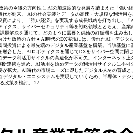
策の今後の方向性 1. AIの加速度的な発展を踏まえた「強い経
代が到来。 AIの社会実装とデータの高速・大規模な利活用を起
資により、「強い経済」を実現する成長戦略を打ち出し、「A
ティクス、サイバーセキュリティ等を戦略領域ととらえ、産業政
会課題解決を通じて、どのように需要と供給の好循環を生み出
向けた政策の方針 ● AI時代のDX実現には、優れたAI・デ
民間投資による最先端のデジタル産業基盤を構築。当該基盤に基
融合した、AIロボティクスを通じてDXをサイバー空間に閉じ
のデータ利活用サイクルの高速化が不可欠。インターネット上
業界横断連携を進め、AI活用を始めデータの利活用サイクルに不可
要が拡大。AI時代の市場ニーズに即したデジタル人材の育成
的なデジタル・エコシステムを実現していくため、半導体・デジ
政策を検討。 22