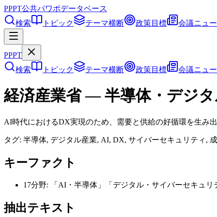
PPPT
公共パワポデータベース
検索
トピック
テーマ横断
政策目標
会議ニュー
PPPT
検索
トピック
テーマ横断
政策目標
会議ニュー
経済産業省
—
半導体・デジタ
AI時代におけるDX実現のため、需要と供給の好循環を生み
タグ:
半導体, デジタル産業, AI, DX, サイバーセキュリティ
キーファクト
17分野:
「AI・半導体」「デジタル・サイバーセキュリ
抽出テキスト