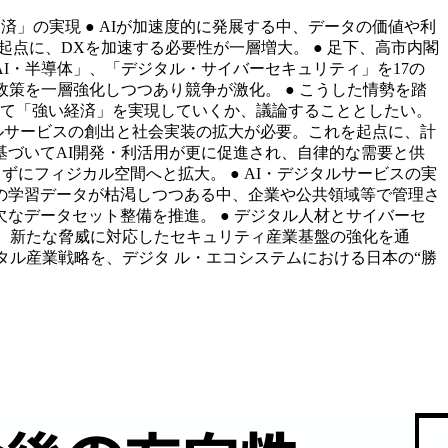
済」の実現 ● AIが加速度的に発展する中、データの価値や利
点に、DXを加速する必要性が一層増大。 ● 足下、高市内閣
I・半導体」、「デジタル・サイバーセキュリティ」を17の
策を一層強化しつつあり競争が激化。 ● こうした情勢を踏
して「強い経済」を実現していくか、議論することとしたい。
ジタルサービスの創出と社会実装の拡大が必要。これを起点に、計
づいてAI開発・利活用が更に促進され、自律的な需要と供
ずにフィジカル空間へと拡大。 ● AI・デジタルサービスの実
の学習データが枯渇しつつある中、企業や公共領域等で管理さ
欠なデータセット整備を推進。 ● デジタル人材とサイバーセ
と、新たな脅威に対応したセキュリティ産業基盤の強化を通
タル産業戦略を、デジタ ル・エコシステムにおける日本の“勝