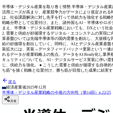
半導体・デジタル産業を取り巻く情勢 半導体・デジタル産業政
活用ニーズが高まり、産業競争力がデータにより規定される時
は、社会課題解決に対し先手を打って供給力を強化する戦略投
戦略分野として位置付け。また、諸外国もAI・半導体やロボ
まえ、半導体・デジタル産業戦略においても、DXという社
2. 需要と供給が好循環するデジタル・エコシステムの実現に
算基盤ひいては先端半導体等の国内需要を創出し、大規模な
給の好循環を創出していく。同時に、AIとデジタル産業基盤を
装拡大には、実装→データフィードバック⇒更新という一連
れるデータが産業戦略上の焦点。データをAI-Ready化し
キュリティについても、AI・デジタルサービス実装に伴い需
じ、供給力を強化。 ● こうした需要と供給が循環する自律
ち筋”を描く戦略と位置付け、勝ち筋が目指した成果に結実する
戻る
経済産業省
2025年12月
経産
半導体・デジタル産業戦略の今後の方向性（第14回）
p.
22
/
25
共有