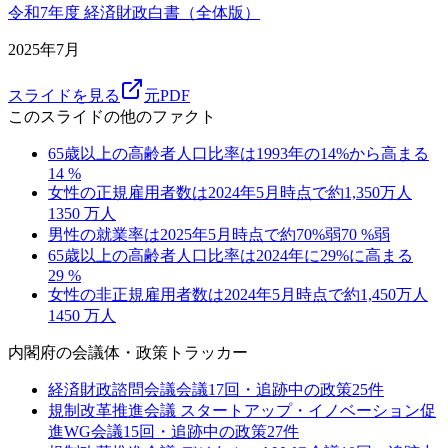
令和7年度 経済財政白書（全体版）
2025年7月
スライドを見る
元PDF
このスライドの他のファクト
65歳以上の高齢者人口比率は1993年の14%から高まる
14
%
女性の正規雇用者数は2024年5月時点で約1,350万人
1350
万人
男性の就業率は2025年5月時点で約70%弱
70
%弱
65歳以上の高齢者人口比率は2024年に29%に高まる
29
%
女性の非正規雇用者数は2024年5月時点で約1,450万人
1450
万人
内閣府
の会議体・政策トラッカー
経済財政諮問会議
会議
17
回・追跡中の政策
25
件
規制改革推進会議 スタートアップ・イノベーション促
進WG
会議
15
回・追跡中の政策
27
件