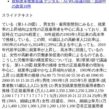
規制改革推進会議 デジタル・AI WG
会議
10
回・追跡中
の政策
19
件
スライドテキスト
ている（第1-1-20図）。男女別・雇用形態別にみると、就業
率の上昇傾向は女性の正規雇用者を中心に高まっており、直
近時点では62%程度と、30年超前の1993年1月以来の高水準
で推移している。この間、65歳以上の高齢者人口比率は、
1993年の14%から2024年に29%に高まる中にあっても、2010
年代前半以降に就業率が上昇し、高水準に回復しているの
は、女性や高齢者の労働参加促進の効果によるものである。
こうした労働市場の構造変化については、第2章第3節で議論
する。 第1-1-20図 就業率の推移 女性の正規雇用者の増加を
中心に、就業率は緩やかな上昇傾向が続き、1993年の水準に
上昇 (1) 就業率の推移 (%) 80 75 70 65 60 55 50 45 40 1990 95
2000 05 10 15 20 25 (年) 男性 1993年1月 2025年5月 就業率 (就
業者数/15歳以上人口) 女性 (2) 男女別就業形態別雇用者数の
推移 ①正規雇用者 (万人) 2,400 2,350 2,300 2,250 2,200 2,150
2,100 1 7 1 7 1 7 1 7 1 7 1 7 1 5(月) 2019 20 21 22 23 24 25(年) 男
性 (3MA、細線は単月) 女性 (目盛右、3MA、細線は単月) (万
人) 1,400 1,350 1,300 1,250 1,200 1,150 1,100 ②非正規雇用者