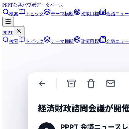
PPPT
公共パワポデータベース
検索
トピック
テーマ横断
政策目標
会議ニュー
PPPT
検索
トピック
テーマ横断
政策目標
会議ニュー