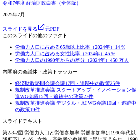
令和7年度 経済財政白書（全体版）
2025年7月
スライドを見る
元PDF
このスライドの他のファクト
労働力人口に占める65歳以上比率（2024年）
14
%
労働力人口に占める女性比率（2024年）
45
%
労働力人口の1990年からの差分（2024年）
450
万人
内閣府
の会議体・政策トラッカー
経済財政諮問会議
会議
17
回・追跡中の政策
25
件
規制改革推進会議 スタートアップ・イノベーション促
進WG
会議
15
回・追跡中の政策
27
件
規制改革推進会議 デジタル・AI WG
会議
10
回・追跡中
の政策
19
件
スライドテキスト
第2-3-2図 労働力人口と労働参加率 労働参加率は1990年代以
降低下したが、女性・高齢者の参加率上昇に支えられ、1990