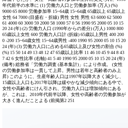
年代前半の水準に (1) 労働力人口と労働参加率 (万人) (%)
9000 65 8000 労働参加率 15~64歳 15~64歳 65歳以上 65歳以上
女性 64 7000 (目盛右・折線) 男性 女性 男性 63 6000 62 5000
61 4000 60 3000 59 2000 58 1000 57 0 56 1990 95 2000 05 10 15
20 24 (年) (2) 労働力人口 (1990年からの差分) (万人) 1000 800
65歳以上女性 600 労働力人口計 (折線) 65歳以上男性 400 200
0 -200 15~64歳女性 15~64歳男性 -400 1990 95 2000 05 10 15 20
24 (年) (3) 労働力人口に占める65歳以上及び女性の割合 (%)
(%) 15 50 14 49 13 48 12 47 65歳以上比率 11 46 10 45 9 44 8 43
7 42 6 女性比率 (右軸) 41 5 40 1990 95 2000 05 10 15 20 24 (年)
(備考) 総務省「労働力調査 (基本集計)」により作成。 (女性
の労働参加率は一貫して上昇。男性は若年と高齢者のみ上
昇) このように、生産年齢人口は1997年以降大きく減少し、
15歳以上人口も2017年以降は緩やかな減少傾向にある中で、
女性や高齢者にけん引され、労働力人口は増加傾向にある
が、これは、2010年代前半以降、女性や高齢者の労働参加が
大きく進んだことよる (前掲第2 251