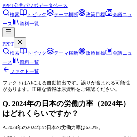
PPPT
公共パワポデータベース
検索
トピック
テーマ横断
政策目標
会議ニュ
ース
資料一覧
PPPT
検索
トピック
テーマ横断
政策目標
会議ニュ
ース
資料一覧
ファクト一覧
ファクトはAIによる自動抽出です。誤りが含まれる可能性
があります。正確な情報は
原資料
をご確認ください。
Q.
2024年の日本の労働力率（2024年）
はどれくらいですか？
A.
2024年の2024年の日本の労働力率は63.2%。