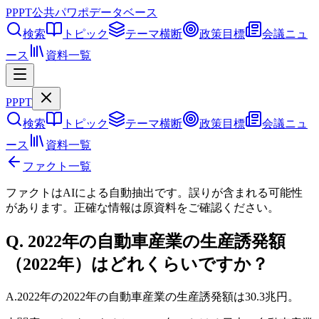
PPPT
公共パワポデータベース
検索
トピック
テーマ横断
政策目標
会議ニュ
ース
資料一覧
PPPT
検索
トピック
テーマ横断
政策目標
会議ニュ
ース
資料一覧
ファクト一覧
ファクトはAIによる自動抽出です。誤りが含まれる可能性
があります。正確な情報は
原資料
をご確認ください。
Q.
2022年の自動車産業の生産誘発額
（2022年）はどれくらいですか？
A.
2022年の2022年の自動車産業の生産誘発額は30.3兆円。