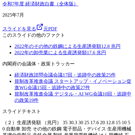
令和7年度 経済財政白書（全体版）
2025年7月
スライドを見る
元PDF
このスライドの他のファクト
2022年のその他の鉄鋼による生産誘発額
12.8
兆円
2022年の卸売業による生産誘発額
17.6
兆円
内閣府
の会議体・政策トラッカー
経済財政諮問会議
会議
17
回・追跡中の政策
25
件
規制改革推進会議 スタートアップ・イノベーション促
進WG
会議
15
回・追跡中の政策
27
件
規制改革推進会議 デジタル・AI WG
会議
10
回・追跡中
の政策
19
件
スライドテキスト
（２）生産誘発額 （兆円） 35 30.3 30 25 17.6 20 12.8 15 10 5
0 自動車 卸売 その他の鉄鋼 電子部品・デバイス 生産用機械