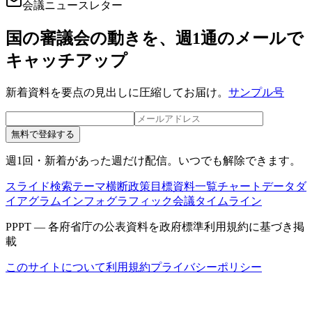
会議ニュースレター
国の審議会の動きを、週1通のメールで
キャッチアップ
新着資料を要点の見出しに圧縮してお届け。
サンプル号
無料で登録する
週1回・新着があった週だけ配信。いつでも解除できます。
スライド検索
テーマ横断
政策目標
資料一覧
チャートデータ
ダ
イアグラム
インフォグラフィック
会議タイムライン
PPPT — 各府省庁の公表資料を政府標準利用規約に基づき掲
載
このサイトについて
利用規約
プライバシーポリシー