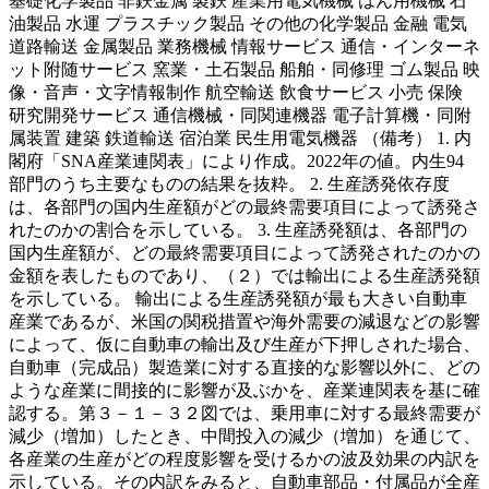
基礎化学製品 非鉄金属 製鉄 産業用電気機械 はん用機械 石
油製品 水運 プラスチック製品 その他の化学製品 金融 電気
道路輸送 金属製品 業務機械 情報サービス 通信・インターネ
ット附随サービス 窯業・土石製品 船舶・同修理 ゴム製品 映
像・音声・文字情報制作 航空輸送 飲食サービス 小売 保険
研究開発サービス 通信機械・同関連機器 電子計算機・同附
属装置 建築 鉄道輸送 宿泊業 民生用電気機器 （備考） 1. 内
閣府「SNA産業連関表」により作成。2022年の値。内生94
部門のうち主要なものの結果を抜粋。 2. 生産誘発依存度
は、各部門の国内生産額がどの最終需要項目によって誘発さ
れたのかの割合を示している。 3. 生産誘発額は、各部門の
国内生産額が、どの最終需要項目によって誘発されたのかの
金額を表したものであり、（２）では輸出による生産誘発額
を示している。 輸出による生産誘発額が最も大きい自動車
産業であるが、米国の関税措置や海外需要の減退などの影響
によって、仮に自動車の輸出及び生産が下押しされた場合、
自動車（完成品）製造業に対する直接的な影響以外に、どの
ような産業に間接的に影響が及ぶかを、産業連関表を基に確
認する。第３－１－３２図では、乗用車に対する最終需要が
減少（増加）したとき、中間投入の減少（増加）を通じて、
各産業の生産がどの程度影響を受けるかの波及効果の内訳を
示している。その内訳をみると、自動車部品・付属品が全産