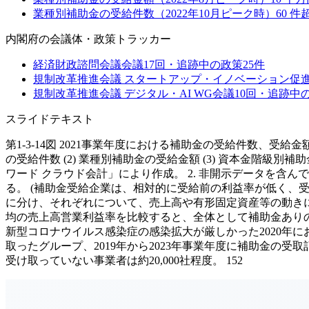
業種別補助金の受給件数（2022年10月ピーク時）
60
件
内閣府
の会議体・政策トラッカー
経済財政諮問会議
会議
17
回・追跡中の政策
25
件
規制改革推進会議 スタートアップ・イノベーション促
規制改革推進会議 デジタル・AI WG
会議
10
回・追跡中
スライドテキスト
第1-3-14図 2021事業年度における補助金の受給件数、受
の受給件数 (2) 業種別補助金の受給金額 (3) 資本金階級別
ワード クラウド会計」により作成。 2. 非開示データを含
る。 (補助金受給企業は、相対的に受給前の利益率が低く、受
に分け、それぞれについて、売上高や有形固定資産等の動きにど
均の売上高営業利益率を比較すると、全体として補助金あり
新型コロナウイルス感染症の感染拡大が厳しかった2020年に
取ったグループ、2019年から2023年事業年度に補助金の
受け取っていない事業者は約20,000社程度。 152