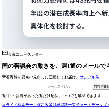
会議ニュースレター
国の審議会の動きを、週1通のメールで
新着資料を要点の見出しに圧縮してお届け。
サンプル号
無料で登
週1回・新着があった週だけ配信。いつでも解除できます。
スライド検索
テーマ横断
政策目標
資料一覧
チャートデータ
ダ