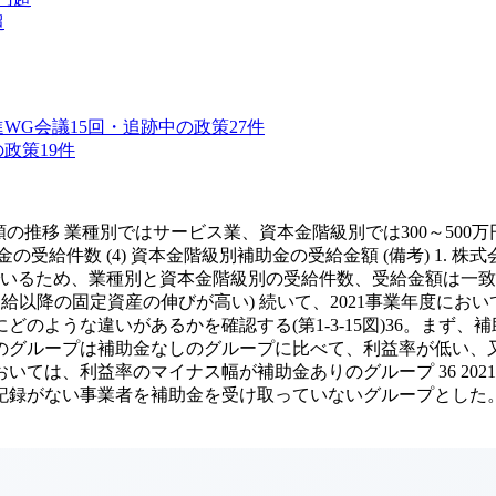
超
進WG
会議
15
回・追跡中の政策
27
件
の政策
19
件
給金額の推移 業種別ではサービス業、資本金階級別では300～500
補助金の受給件数 (4) 資本金階級別補助金の受給金額 (備考) 
んでいるため、業種別と資本金階級別の受給件数、受給金額は一致し
給以降の固定資産の伸びが高い) 続いて、2021事業年度に
のような違いがあるかを確認する(第1-3-15図)36。まず
のグループは補助金なしのグループに比べて、利益率が低い、
おいては、利益率のマイナス幅が補助金ありのグループ 36 2
受取記録がない事業者を補助金を受け取っていないグループとした