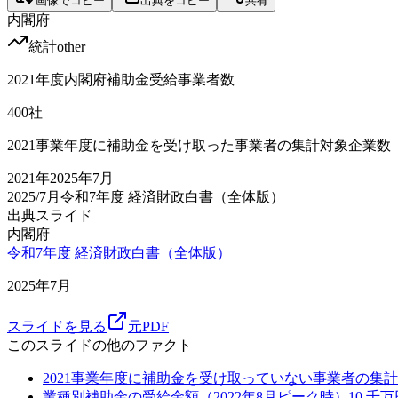
画像でコピー
出典をコピー
共有
内閣府
統計
other
2021年度内閣府補助金受給事業者数
400
社
2021事業年度に補助金を受け取った事業者の集計対象企業数
2021
年
2025年7月
2025/7月
令和7年度 経済財政白書（全体版）
出典スライド
内閣府
令和7年度 経済財政白書（全体版）
2025年7月
スライドを見る
元PDF
このスライドの他のファクト
2021事業年度に補助金を受け取っていない事業者の集
業種別補助金の受給金額（2022年8月ピーク時）
10
千万