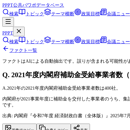
PPPT
公共パワポデータベース
検索
トピック
テーマ横断
政策目標
会議ニュー
PPPT
検索
トピック
テーマ横断
政策目標
会議ニュー
ファクト一覧
ファクトはAIによる自動抽出です。誤りが含まれる可能性が
Q.
2021年度内閣府補助金受給事業者数（
A.
2021年の2021年度内閣府補助金受給事業者数は400社。
内閣府が2021事業年度に補助金を交付した事業者のうち、
です。
出典: 内閣府『令和7年度 経済財政白書（全体版）』2025年7