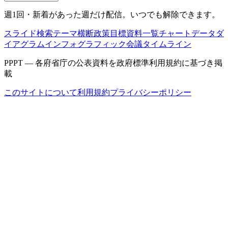
週1回・新着があった週だけ配信。いつでも解除できます。
スライド検索
テーマ横断
政策目標
資料一覧
チャートデータ
ダ
イアグラム
インフォグラフィック
会議タイムライン
PPPT — 各府省庁の公表資料を政府標準利用規約に基づき掲
載
このサイトについて
利用規約
プライバシーポリシー