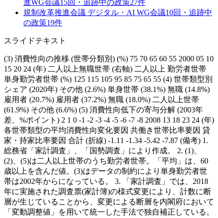
進WG
会議
15
回・追跡中の政策
27
件
規制改革推進会議 デジタル・AI WG
会議
10
回・追跡中
の政策
19
件
スライドテキスト
(3) 消費性向の推移 (世帯分類別) (%) 75 70 65 60 55 2000 05 10
15 20 24 (年) 二人以上無職世帯 (右軸) 二人以上 勤労者世帯
単身勤労者世帯 (%) 125 115 105 95 85 75 65 55 (4) 世帯類型別
シェア (2020年) その他 (2.6%) 単身世帯 (38.1%) 無職 (14.8%)
雇用者 (20.7%) 雇用者 (37.2%) 無職 (18.0%) 二人以上世帯
(61.9%) その他 (6.6%) (5) 消費性向低下の寄与分解 (2003年
差、%ポイント) 2 1 0 -1 -2 -3 -4 -5 -6 -7 -8 2008 13 18 23 24 (年)
各世帯類型の平均消費性向変化要因 共働き世帯比率要因 貸
家・持家比率要因 合計 (折線) -1.11 -1.34 -5.42 -7.87 (備考) 1.
総務省「家計調査」、「国勢調査」により作成。 2. (1)、
(2)、(5)は二人以上世帯のうち勤労者世帯。「平均」は、60
歳以上を含んだ値。(3)はデータの制約により単身勤労者世
帯は2002年からになっている。 3. 「家計調査」では、2018
年に実施された調査票(家計簿)の様式変更により、計数に断
層が生じていることから、変更による断層を内閣府において
「変動調整値」を用いて統一した手法で独自補正している。