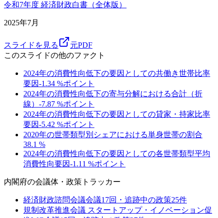
令和7年度 経済財政白書（全体版）
2025年7月
スライドを見る
元PDF
このスライドの他のファクト
2024年の消費性向低下の要因としての共働き世帯比率
要因
-1.34
%ポイント
2024年の消費性向低下の寄与分解における合計（折
線）
-7.87
%ポイント
2024年の消費性向低下の要因としての貸家・持家比率
要因
-5.42
%ポイント
2020年の世帯類型別シェアにおける単身世帯の割合
38.1
%
2024年の消費性向低下の要因としての各世帯類型平均
消費性向要因
-1.11
%ポイント
内閣府
の会議体・政策トラッカー
経済財政諮問会議
会議
17
回・追跡中の政策
25
件
規制改革推進会議 スタートアップ・イノベーション促