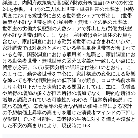
詳細は、内閣府政策統括官(経済財政分析担当) (2025)の付注
2-1を参照。 4. (4)の二人以上世帯・単身世帯の比率は、国勢
調査における総世帯に占める世帯数シェアで算出し、(世帯
類型が不詳な世帯を除く)雇用者・無職・その他の比率は、
世帯主の労働力状態別の人数シェアで算出した(労働力状態
が不詳な世帯は除く。)。なお、雇用者は会社団体の役員を
含むが、家計調査における勤労者世帯には含まれない点や、
家計調査では対象外とされている学生単身世帯等が含まれて
いる点等、国勢調査における雇用者・無職と、家計調査にお
ける勤労者世帯・無職世帯の区分は定義が一致しない点には
留意が必要。 5. (5) 要因分解の詳細は付注2-1のとおり。 こ
のように、勤労者世帯を中心に、家計構造の変化による影響
を除いても平均消費性向の低下傾向が続き、コロナ禍前水準
よりも切り下がった状態にある要因としては、主に、①賃金
や所得の増加の多くが恒常所得の増加でなく一時的な所得の
増加と認識されている可能性(いわゆる「恒常所得仮説」に
関わる論点)、②食品等の身近な品目の価格上昇による家計
の予想物価上昇率の高まりを通じた消費者マインドの下押し
が影響している可能性、③老後の生活に対する備えや漠然と
した不安の高まりにより、現役時に 163