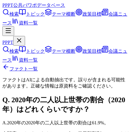
PPPT
公共パワポデータベース
検索
トピック
テーマ横断
政策目標
会議ニュ
ース
資料一覧
PPPT
検索
トピック
テーマ横断
政策目標
会議ニュ
ース
資料一覧
ファクト一覧
ファクトはAIによる自動抽出です。誤りが含まれる可能性
があります。正確な情報は
原資料
をご確認ください。
Q.
2020年の二人以上世帯の割合（2020
年）はどれくらいですか？
A.
2020年の2020年の二人以上世帯の割合は61.9%。