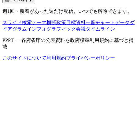
週1回・新着があった週だけ配信。いつでも解除できます。
スライド検索
テーマ横断
政策目標
資料一覧
チャートデータ
ダ
イアグラム
インフォグラフィック
会議タイムライン
PPPT — 各府省庁の公表資料を政府標準利用規約に基づき掲
載
このサイトについて
利用規約
プライバシーポリシー