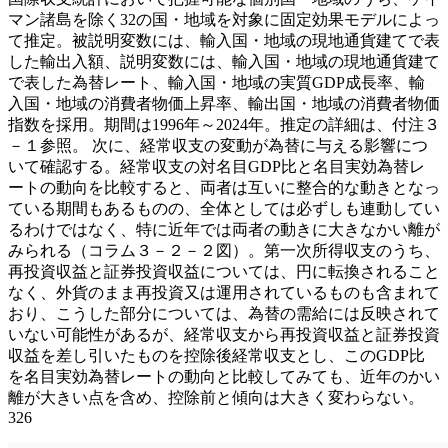
マン諸島を除く32の国・地域を対象に固定効果モデルによっ
て推定。被説明変数には、輸入国・地域の現地通貨建てで表
した輸出入額、説明変数には、輸入国・地域の現地通貨建て
で表した為替レート、輸入国・地域の実質GDP成長率、輸
入国・地域の消費者物価上昇率、輸出国・地域の消費者物価
指数を採用。期間は1996年～2024年。推定の詳細は、付注３
－１参照。 次に、経常収支の変動が為替に与える影響につ
いて確認する。経常収支の対名目GDP比と名目実効為替レ
ートの動向を比較すると、両者は互いに整合的な動きとなっ
ている期間もあるものの、全体としては必ずしも連動してい
るわけではなく、特に近年では両者の動きに大きなかい離が
みられる（コラム３－２－２図）。第一次所得収支のうち、
再投資収益と証券投資収益については、円に転換されること
なく、外貨のまま再投資又は運用されているものも含まれて
おり、こうした部分については、為替の需給には反映されて
いない可能性があるが、経常収支から再投資収益と証券投資
収益を差し引いたものを控除後経常収支とし、このGDP比
を名目実効為替レートの動向と比較してみても、近年のかい
離が大きい点を含め、控除前と傾向は大きく変わらない。
326