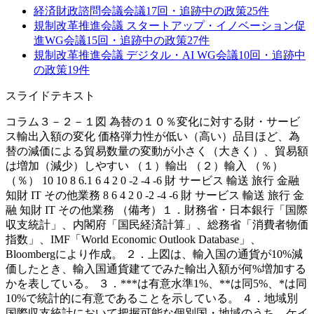
経済財政諮問会議
会議
17
回・追跡中の政策
25
件
規制改革推進会議 スタートアップ・イノベーション促
進WG
会議
15
回・追跡中の政策
27
件
規制改革推進会議 デジタル・AI WG
会議
10
回・追跡中
の政策
19
件
スライドテキスト
コラム３－２－１図 為替の１０％変化に対する財・サービ
ス輸出入額の変化 価格弾力性が低い（高い）品目ほど、為
替の減価による貿易数量の変動が小さく（大きく）、貿易額
は増加（減少）しやすい （１）輸出 （２）輸入 （％）
（％） 10 10 8 6.1 6 4 2 0 -2 -4 -6 財 サービス 輸送 旅行 金融
知財 IT その他業務 8 6 4 2 0 -2 -4 -6 財 サービス 輸送 旅行 金
融 知財 IT その他業務 （備考）１．財務省・日本銀行「国際
収支統計」、内閣府「国民経済計算」、総務省「消費者物価
指数」、IMF「World Economic Outlook Database」、
Bloombergにより作成。 ２．上図は、輸入国の通貨が10%減
価したとき、輸入国通貨建てでみた輸出入額が何%増加する
かを表している。 ３．***は有意水準1%、**は同5%、*は同
10%で統計的に有意であることを示している。 ４．地域別
国際収支統計において把握可能な個別国・地域のうち、ケイ