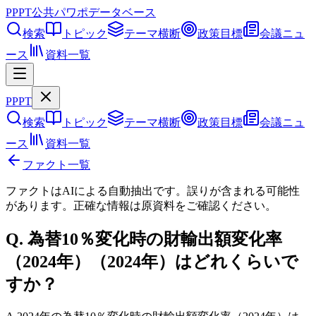
PPPT
公共パワポデータベース
検索
トピック
テーマ横断
政策目標
会議ニュ
ース
資料一覧
PPPT
検索
トピック
テーマ横断
政策目標
会議ニュ
ース
資料一覧
ファクト一覧
ファクトはAIによる自動抽出です。誤りが含まれる可能性
があります。正確な情報は
原資料
をご確認ください。
Q.
為替10％変化時の財輸出額変化率
（2024年）（2024年）はどれくらいで
すか？