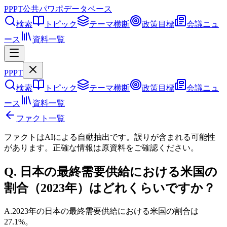
PPPT
公共パワポデータベース
検索
トピック
テーマ横断
政策目標
会議ニュ
ース
資料一覧
PPPT
検索
トピック
テーマ横断
政策目標
会議ニュ
ース
資料一覧
ファクト一覧
ファクトはAIによる自動抽出です。誤りが含まれる可能性
があります。正確な情報は
原資料
をご確認ください。
Q.
日本の最終需要供給における米国の
割合（2023年）はどれくらいですか？
A.
2023年の日本の最終需要供給における米国の割合は
27.1%。