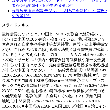
規制改革推進会議 スタートアップ・イノベーション促
進WG
会議
15
回・追跡中の政策
27
件
規制改革推進会議 デジタル・AI WG
会議
10
回・追跡中
の政策
19
件
スライドテキスト
最終需要については、中国とASEANの割合は幾分縮小し、
代わりに米国やEUの割合が高まっている。我が国において
生産された自動車や半導体等製造装置、建設・鉱山用機械な
どが、これらの地域における個人消費又は設備投資に帰着し
ているものと考えられる。 第３－１－３３図 日本から海外
への財・サービスの供給 中間需要は電気機械や第一次金属
が中心で中国向けが多く、最終需要は輸送用機械や電気機械
が中心で米国向けが多い （１）供給元産業 ①中間需要 3.4%
12.0% 25.9% 7.6% 18.5% 9.3% 9.9% 13.5% ■電気機械 ■第一次
金属 □化学 □輸送用機械 ▨卸売 ■一般機械 ▧ゴム・プラス
チック □その他 ②最終需要 2.3% 3.0% 7.4% 27.5% 6.0% 12.9%
23.3% 17.5% □輸送用機械 □電気機械 ■一般機械 ▨卸売 □そ
の他製造業 □化学 ▧第一次金属 □その他 （２）供給先国・
地域 ①中間需要 2.2% 2.9% 14.5% 25.8% 6.0% 17.7% 8.0%
13.5% 9.4% ■中国 ▨ASEAN □米国 □EU ▨韓国 ■台湾 □イン