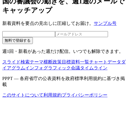
国の審議会の動きを、週1通のメールで
キャッチアップ
新着資料を要点の見出しに圧縮してお届け。
サンプル号
無料で登録する
週1回・新着があった週だけ配信。いつでも解除できます。
スライド検索
テーマ横断
政策目標
資料一覧
チャートデータ
ダ
イアグラム
インフォグラフィック
会議タイムライン
PPPT — 各府省庁の公表資料を政府標準利用規約に基づき掲
載
このサイトについて
利用規約
プライバシーポリシー