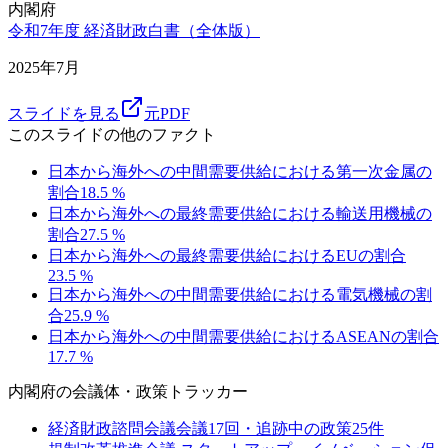
内閣府
令和7年度 経済財政白書（全体版）
2025年7月
スライドを見る
元PDF
このスライドの他のファクト
日本から海外への中間需要供給における第一次金属の
割合
18.5
%
日本から海外への最終需要供給における輸送用機械の
割合
27.5
%
日本から海外への最終需要供給におけるEUの割合
23.5
%
日本から海外への中間需要供給における電気機械の割
合
25.9
%
日本から海外への中間需要供給におけるASEANの割合
17.7
%
内閣府
の会議体・政策トラッカー
経済財政諮問会議
会議
17
回・追跡中の政策
25
件