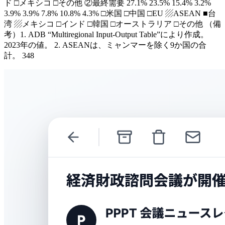
ド □メキシコ □その他 ②最終需要 27.1% 23.5% 15.4% 3.2%
3.9% 3.9% 7.8% 10.8% 4.3% □米国 □中国 □EU ▨ASEAN ■台
湾 ▨メキシコ □インド □韓国 □オーストラリア □その他 （備
考）1. ADB “Multiregional Input-Output Table”により作成。
2023年の値。 2. ASEANは、ミャンマーを除く9か国の合
計。 348