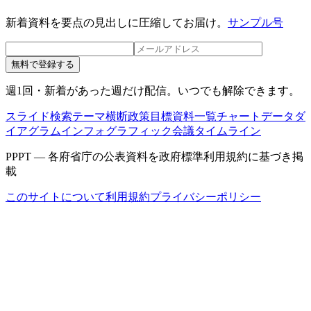
新着資料を要点の見出しに圧縮してお届け。
サンプル号
無料で登録する
週1回・新着があった週だけ配信。いつでも解除できます。
スライド検索
テーマ横断
政策目標
資料一覧
チャートデータ
ダ
イアグラム
インフォグラフィック
会議タイムライン
PPPT — 各府省庁の公表資料を政府標準利用規約に基づき掲
載
このサイトについて
利用規約
プライバシーポリシー