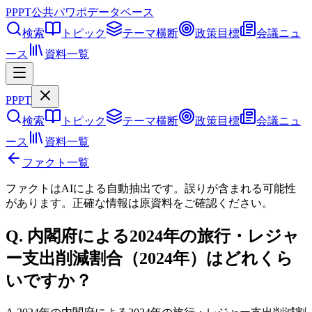
PPPT
公共パワポデータベース
検索
トピック
テーマ横断
政策目標
会議ニュ
ース
資料一覧
PPPT
検索
トピック
テーマ横断
政策目標
会議ニュ
ース
資料一覧
ファクト一覧
ファクトはAIによる自動抽出です。誤りが含まれる可能性
があります。正確な情報は
原資料
をご確認ください。
Q.
内閣府による2024年の旅行・レジャ
ー支出削減割合（2024年）はどれくら
いですか？