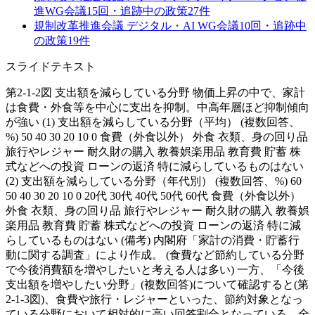
進WG
会議
15
回・追跡中の政策
27
件
規制改革推進会議 デジタル・AI WG
会議
10
回・追跡中
の政策
19
件
スライドテキスト
第2-1-2図 支出額を減らしている分野 物価上昇の中で、家計
は食費・外食等を中心に支出を抑制。中高年層ほど抑制傾向
が強い (1) 支出額を減らしている分野（平均） (複数回答、
%) 50 40 30 20 10 0 食費（外食以外） 外食 衣類、身の回り品
旅行やレジャー 耐久財の購入 教養娯楽用品 教育費 貯蓄 株
式などへの投資 ローンの返済 特に減らしているものはない
(2) 支出額を減らしている分野（年代別） (複数回答、%) 60
50 40 30 20 10 0 20代 30代 40代 50代 60代 食費（外食以外）
外食 衣類、身の回り品 旅行やレジャー 耐久財の購入 教養娯
楽用品 教育費 貯蓄 株式などへの投資 ローンの返済 特に減
らしているものはない (備考) 内閣府「家計の消費・貯蓄行
動に関する調査」により作成。 (食費など節約している分野
で今後消費額を増やしたいと考える人は多い) 一方、「今後
支出額を増やしたい分野」(複数回答)について確認すると(第
2-1-3図)、食費や旅行・レジャーといった、節約対象となっ
ている分野において相対的に高い回答割合となっている。全