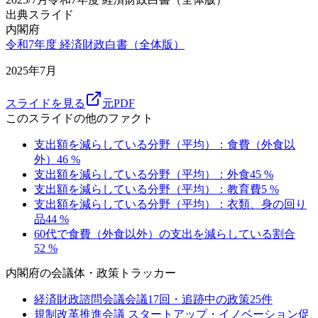
出典スライド
内閣府
令和7年度 経済財政白書（全体版）
2025年7月
スライドを見る
元PDF
このスライドの他のファクト
支出額を減らしている分野（平均）：食費（外食以
外）
46
%
支出額を減らしている分野（平均）：外食
45
%
支出額を減らしている分野（平均）：教育費
5
%
支出額を減らしている分野（平均）：衣類、身の回り
品
44
%
60代で食費（外食以外）の支出を減らしている割合
52
%
内閣府
の会議体・政策トラッカー
経済財政諮問会議
会議
17
回・追跡中の政策
25
件
規制改革推進会議 スタートアップ・イノベーション促