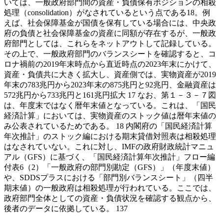
いては、一般政府部門間の資産・負債保有ポジションの相殺
処理（consolidation）がなされているという点である18。例
えば、社会保障基金が国債を保有している場合には、中央政
府の負債と社会保障基金の資産に同額が存在するが、一般政
府部門としては、これらをネットアウトして記録している。
その上で、一般政府部門のバランスシートを確認すると、コ
ロナ禍前の2019年末時点から直近時点の2023年末にかけて、
資産・負債共に大きく拡大し、資産側では、実物資産が2019
年末の783兆円から2023年末の875兆円と92兆円、金融資産は
572兆円から733兆円と161兆円拡大 17 なお、第１－３－７図
は、年度末ではなく暦年末値となっている。これは、「国民
経済計算」においては、実物資産のストック値は暦年末値の
み公表されているためである。 18 内閣府の「国民経済計算
年次推計」のストック編における期末貸借対照表は相殺処理
はなされていない。これに対し、IMFの政府財政統計マニュ
アル（GFS）に基づく、「国民経済計算年次推計」フロー編
付表6（2）「一般政府の部門別勘定（GFS）」（年度末値）
や、SDDSプラスにおける「部門別バランスシート」（四半
期末値）の一般政府は相殺処理が行われている。ここでは、
政府部門全体としての資産・負債状況を確認する観点から、
後者のデータに依拠している。 137