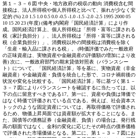
第１－３－６図 中央・地方政府の税収の動向 消費税含む間
接税は、法人所得税や個人所得税と比べて、振れが少なく安
定的 (%) 2.0 1.5 1.0 0.5 0.0 -0.5 -1.0 -1.5 -2.0 -2.5 1995 2000 05
10 15 20 23 (年度) (備考)内閣府「国民経済計算」により作
成。国民経済計算上、個人所得税は「所得・富等に課される
税（家計負担分）」、法人所得税は「所得・富等に課される
税（企業負担分）」、消費税以外の間接税は消費税を除く
「生産・輸入品に課される税」。 (時価評価でみた一般政府
の正味資産は、実物資産や金融資産の評価額の増加により改
善) 次に、一般政府部門の期末貸借対照表（バランスシー
ト）について、「国民経済計算」等を基に、実物資産（非金
融資産）や金融資産・負債を統合した形で、コロナ禍前後の
状況や変化を比較する。「国民経済計算」等に基づく第１－
３－７図によりバランスシートを確認するに当たっては、以
下の点に留意すべきである17。第一に、資産や負債は簿価で
はなく時価で評価されている点である。例えば、社会資本ス
トックのような固定資産については、再取得価格で評価され
るため、物価上昇局面では資産額が拡大することになる。ま
た、国債等の債務証券（金融資産、負債）の場合は、発行残
高の額面ではなく、金利の変化に応じたその時点の債券価格
で評価された市場価値となる。第二に、第１－３－７図にお