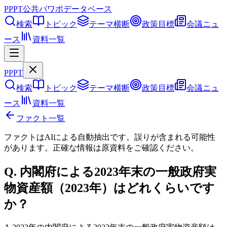
PPPT
公共パワポデータベース
検索
トピック
テーマ横断
政策目標
会議ニュ
ース
資料一覧
PPPT
検索
トピック
テーマ横断
政策目標
会議ニュ
ース
資料一覧
ファクト一覧
ファクトはAIによる自動抽出です。誤りが含まれる可能性
があります。正確な情報は
原資料
をご確認ください。
Q.
内閣府による2023年末の一般政府実
物資産額（2023年）はどれくらいです
か？