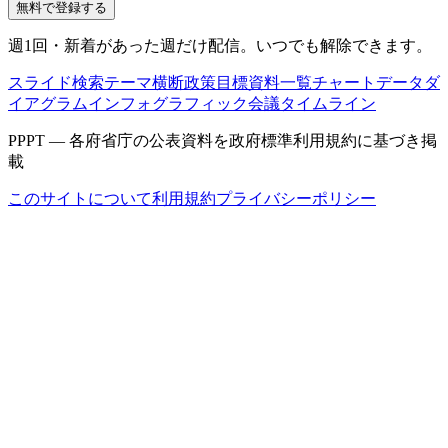
無料で登録する
週1回・新着があった週だけ配信。いつでも解除できます。
スライド検索
テーマ横断
政策目標
資料一覧
チャートデータ
ダ
イアグラム
インフォグラフィック
会議タイムライン
PPPT — 各府省庁の公表資料を政府標準利用規約に基づき掲
載
このサイトについて
利用規約
プライバシーポリシー