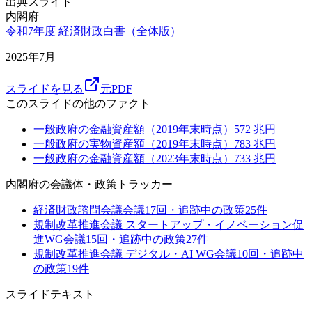
出典スライド
内閣府
令和7年度 経済財政白書（全体版）
2025年7月
スライドを見る
元PDF
このスライドの他のファクト
一般政府の金融資産額（2019年末時点）
572
兆円
一般政府の実物資産額（2019年末時点）
783
兆円
一般政府の金融資産額（2023年末時点）
733
兆円
内閣府
の会議体・政策トラッカー
経済財政諮問会議
会議
17
回・追跡中の政策
25
件
規制改革推進会議 スタートアップ・イノベーション促
進WG
会議
15
回・追跡中の政策
27
件
規制改革推進会議 デジタル・AI WG
会議
10
回・追跡中
の政策
19
件
スライドテキスト