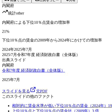
画像でコピー
出典をコピー
共有
内閣府
統計
other
内閣府による下位10％点賃金の増加率
21
%
下位10％点の賃金の2009年から2024年にかけての増加率
2024
年
2025年7月
2025/7月
令和7年度 経済財政白書（全体版）
出典スライド
内閣府
令和7年度 経済財政白書（全体版）
2025年7月
スライドを見る
元PDF
このスライドの他のファクト
相対的に賃金水準が低い下位10％点の賃金（2024年）
19
上位10％点と下位10％点の賃金比（2009年）
3
倍