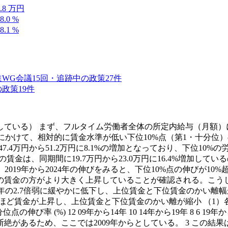
.8
万円
8.0
%
8.1
%
進WG
会議
15
回・追跡中の政策
27
件
の政策
19
件
ている） まず、フルタイム労働者全体の所定内給与（月額）につ
24年にかけて、相対的に賃金水準が低い下位10%点（第1・十分位）
.4万円から51.2万円に8.1%の増加となっており、下位10
金は、同期間に19.7万円から23.0万円に16.4%増加している
、2019年から2024年の伸びをみると、下位10%点の伸びが10
賃金の方がより大きく上昇していることが確認される。こうした
24年の2.7倍弱に緩やかに低下し、上位賃金と下位賃金のかい離幅が縮
が上昇し、上位賃金と下位賃金のかい離が縮小 （1）各分位点の水準 
2）各分位点の伸び率 (%) 12 09年から14年 10 14年から19年 8 6 19
断絶があるため、ここでは2009年からとしている。 3 この