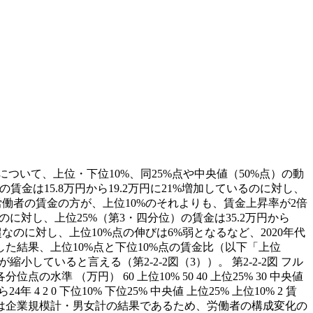
いて、上位・下位10%、同25%点や中央値（50%点）の動
の賃金は15.8万円から19.2万円に21%増加しているのに対し、
%の労働者の賃金の方が、上位10%のそれよりも、賃金上昇率が2倍
のに対し、上位25%（第3・四分位）の賃金は35.2万円から
%超なのに対し、上位10%点の伸びは6%弱となるなど、2020年代
結果、上位10%点と下位10%点の賃金比（以下「上位
小していると言える（第2-2-2図（3））。 第2-2-2図 フル
（万円） 60 上位10% 50 40 上位25% 30 中央値
年から24年 4 2 0 下位10% 下位25% 中央値 上位25% 上位10% 2 賃
結果は企業規模計・男女計の結果であるため、労働者の構成変化の