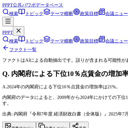
PPPT
公共パワポデータベース
検索
トピック
テーマ横断
政策目標
会議ニュー
PPPT
検索
トピック
テーマ横断
政策目標
会議ニュー
ファクト一覧
ファクトはAIによる自動抽出です。誤りが含まれる可能性が
Q.
内閣府による下位10％点賃金の増加率
A.
2024年の内閣府による下位10％点賃金の増加率は21%。
内閣府のデータによると、2009年から2024年にかけての下
す。
出典: 内閣府『令和7年度 経済財政白書（全体版）』2025年7