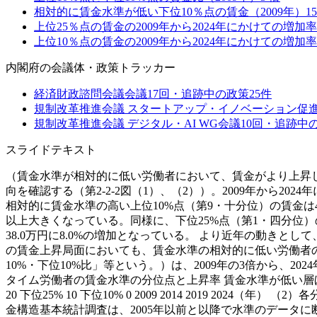
相対的に賃金水準が低い下位10％点の賃金（2009年）
15
上位25％点の賃金の2009年から2024年にかけての増加率
上位10％点の賃金の2009年から2024年にかけての増加率
内閣府
の会議体・政策トラッカー
経済財政諮問会議
会議
17
回・追跡中の政策
25
件
規制改革推進会議 スタートアップ・イノベーション促
規制改革推進会議 デジタル・AI WG
会議
10
回・追跡中
スライドテキスト
（賃金水準が相対的に低い労働者において、賃金がより上昇し
向を確認する（第2-2-2図（1）、（2））。2009年から20
相対的に賃金水準の高い上位10%点（第9・十分位）の賃金は47
以上大きくなっている。同様に、下位25%点（第1・四分位）の賃
38.0万円に8.0%の増加となっている。 より近年の動きとして
の賃金上昇局面においても、賃金水準の相対的に低い労働者の
10%・下位10%比」等という。）は、2009年の3倍から、20
タイム労働者の賃金水準の分位点と上昇率 賃金水準が低い層ほど賃金
20 下位25% 10 下位10% 0 2009 2014 2019 2024（年） （
金構造基本統計調査は、2005年以前と以降で水準のデータに