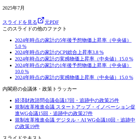
2025年7月
スライドを見る
元PDF
このスライドの他のファクト
2024年時点の家計の5年後予想物価上昇率（中央値）
5.0
%
2024年時点の家計のCPI総合上昇率
3.8
%
2024年時点の家計の実感物価上昇率（中央値）
15.0
%
2024年時点の家計の1年後予想物価上昇率（中央値）
10.0
%
2024年時点の家計の実感物価上昇率（中央値）
15.0
%
内閣府
の会議体・政策トラッカー
経済財政諮問会議
会議
17
回・追跡中の政策
25
件
規制改革推進会議 スタートアップ・イノベーション促
進WG
会議
15
回・追跡中の政策
27
件
規制改革推進会議 デジタル・AI WG
会議
10
回・追跡中
の政策
19
件
スライドテキスト