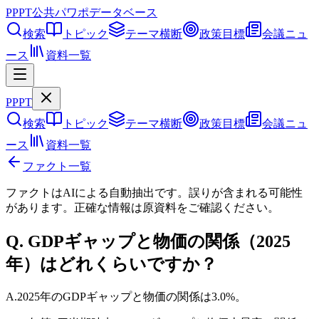
PPPT
公共パワポデータベース
検索
トピック
テーマ横断
政策目標
会議ニュ
ース
資料一覧
PPPT
検索
トピック
テーマ横断
政策目標
会議ニュ
ース
資料一覧
ファクト一覧
ファクトはAIによる自動抽出です。誤りが含まれる可能性
があります。正確な情報は
原資料
をご確認ください。
Q.
GDPギャップと物価の関係（2025
年）はどれくらいですか？
A.
2025年のGDPギャップと物価の関係は3.0%。