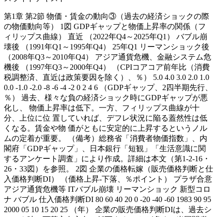
第1章 第2節 物価・賃金の動向③（過去の経済ショックの際
の物価動向等） 1図 GDPギャップと物価上昇率の関係（フ
ィリップス曲線） 直近 （2022年Q4～2025年Q1） バブル崩
壊後 （1991年Q1～1995年Q4） 25年Q1 リーマンショック後
（2008年Q3～2010年Q4） アジア通貨危機、金融システム危
機後 （1997年Q3～2000年Q4） （CPIコアコア前年比（消費
税調整済、直近は政策要因を除く）、％） 5.0 4.0 3.0 2.0 1.0
0.0 -1.0 -2.0 -8 -6 -4 -2 0 2 4 6 （GDPギャップ、2四半期先行、
％） 過去、様々な負の経済ショック時にGDPギャップが悪
化し、 物価上昇率は低下。一方、フィリップス曲線が十
分、上位に位 置していれば、デフレ状況に陥る蓋然性は低
くなる。賃金や物 価がともに安定的に上昇するというノル
ムの定着が重要。 （備考）総務省「消費者物価指数」、内
閣府「GDPギャップ」、日本銀行「短観」「生活意識に関
するアンケート調査」により作成。詳細は本文（第1-2-16・
26・33図）を参照。 2図 企業の価格転嫁（販売価格判断と仕
入価格判断DI） （価格上昇-下落、％ポイント） プラザ合意
アジア通貨危機等 ITバブル崩壊 リーマンショック 新型コロ
ナ バブル 仕入価格判断DI 80 60 40 20 0 -20 -40 -60 1983 90 95
2000 05 10 15 20 25 （年） 企業の販売価格判断DIは、過去シ