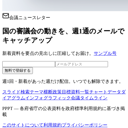
会議ニュースレター
国の審議会の動きを、週1通のメールで
キャッチアップ
新着資料を要点の見出しに圧縮してお届け。
サンプル号
無料で登録する
週1回・新着があった週だけ配信。いつでも解除できます。
スライド検索
テーマ横断
政策目標
資料一覧
チャートデータ
ダ
イアグラム
インフォグラフィック
会議タイムライン
PPPT — 各府省庁の公表資料を政府標準利用規約に基づき掲
載
このサイトについて
利用規約
プライバシーポリシー