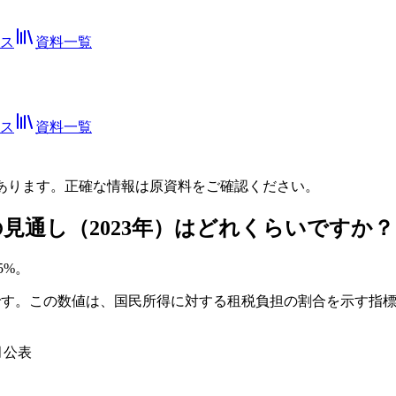
ス
資料一覧
ス
資料一覧
あります。正確な情報は
原資料
をご確認ください。
の見通し（2023年）はどれくらいですか？
5%。
し）です。この数値は、国民所得に対する租税負担の割合を示す指
月公表