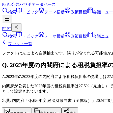
PPPT
公共パワポデータベース
検索
トピック
テーマ横断
政策目標
会議ニュー
PPPT
検索
トピック
テーマ横断
政策目標
会議ニュー
ファクト一覧
ファクトはAIによる自動抽出です。誤りが含まれる可能性が
Q.
2023年度の内閣府による租税負担率
A.
2023年の2023年度の内閣府による租税負担率の見通しは27.
内閣府が公表した2023年度の租税負担率は27.5%（見通
として設定されています。
出典: 内閣府『令和6年度 経済財政白書（全体版）』2024年8