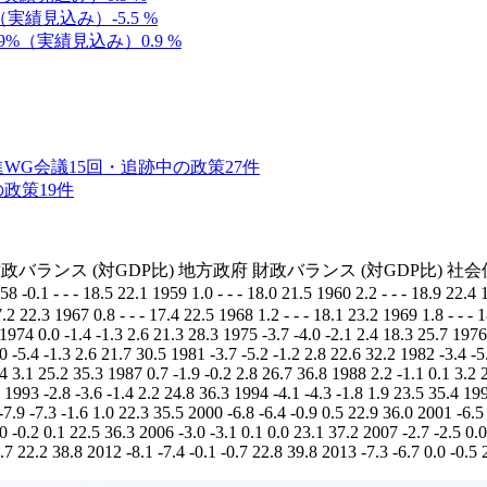
%（実績見込み）
-5.5
%
.9%（実績見込み）
0.9
%
進WG
会議
15
回・追跡中の政策
27
件
の政策
19
件
府 財政バランス (対GDP比) 地方政府 財政バランス (対GDP比)
0.1 - - - 18.5 22.1 1959 1.0 - - - 18.0 21.5 1960 2.2 - - - 18.9 22.4 19
17.2 22.3 1967 0.8 - - - 17.4 22.5 1968 1.2 - - - 18.1 23.2 1969 1.8 - - -
1974 0.0 -1.4 -1.3 2.6 21.3 28.3 1975 -3.7 -4.0 -2.1 2.4 18.3 25.7 1976
0 -5.4 -1.3 2.6 21.7 30.5 1981 -3.7 -5.2 -1.2 2.8 22.6 32.2 1982 -3.4 -5
.4 3.1 25.2 35.3 1987 0.7 -1.9 -0.2 2.8 26.7 36.8 1988 2.2 -1.1 0.1 3.2 
 1993 -2.8 -3.6 -1.4 2.2 24.8 36.3 1994 -4.1 -4.3 -1.8 1.9 23.5 35.4 19
-7.9 -7.3 -1.6 1.0 22.3 35.5 2000 -6.8 -6.4 -0.9 0.5 22.9 36.0 2001 -6.5
.0 -0.2 0.1 22.5 36.3 2006 -3.0 -3.1 0.1 0.0 23.1 37.2 2007 -2.7 -2.5 0.
.7 22.2 38.8 2012 -8.1 -7.4 -0.1 -0.7 22.8 39.8 2013 -7.3 -6.7 0.0 -0.5 