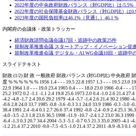
2022年度の中央政府財政バランス（対GDP比）は-5.5
2022年度の社会保障基金財政バランス（対GDP比）は0
2023年度の国民負担率は46.1%（見通し）
46.1
%
内閣府
の会議体・政策トラッカー
経済財政諮問会議
会議
17
回・追跡中の政策
25
件
規制改革推進会議 スタートアップ・イノベーション促
規制改革推進会議 デジタル・AI WG
会議
10
回・追跡中
スライドテキスト
財政 (1/2) 財 政 一般政府 財政バランス (対GDP比) 中央政
度 % % % % % % 1956 1.4 - - - 19.5 22.8 1957 1.3 - - - 19.5 23.0 1958 -
22.9 1964 1.0 - - - 19.0 23.4 1965 0.4 - - - 18.0 23.0 1966 -0.4 - - - 
25.2 1972 0.2 -1.1 -1.1 2.4 19.8 25.6 1973 2.0 0.4 -1.0 2.6 21.4 27.4 
-4.2 -4.8 -1.7 2.4 20.6 29.2 1979 -4.4 -5.7 -1.4 2.6 21.4 30.2 1980 -4.
-0.6 2.8 24.0 33.7 1985 -0.8 -3.6 -0.3 3.1 24.0 33.9 1986 -0.3 -3.0 -0
38.4 1991 2.4 -0.4 0.1 2.7 26.6 37.4 1992 -0.8 -2.4 -0.9 2.4 25.1 36.3
-4.0 -3.5 -2.3 1.8 23.6 36.5 1998 -11.9 -10.7 -2.4 1.2 23.0 36.3 1999 
-6.4 -1.3 0.3 20.7 34.4 2004 -5.3 -5.1 -0.7 0.5 21.3 35.0 2005 -4.1 -4
-1.2 21.4 37.2 2010 -9.0 -7.5 -0.5 -1.0 21.4 37.2 2011 -8.9 -8.3 0.1 -0