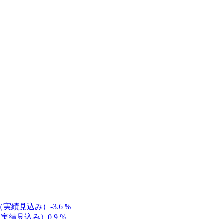
%（実績見込み）
-3.6
%
%（実績見込み）
0.9
%