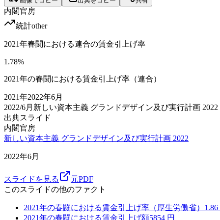
画像でコピー
出典をコピー
共有
内閣官房
統計
other
2021年春闘における連合の賃金引上げ率
1.78
%
2021年の春闘における賃金引上げ率（連合）
2021
年
2022年6月
2022/6月
新しい資本主義 グランドデザイン及び実行計画 2022
出典スライド
内閣官房
新しい資本主義 グランドデザイン及び実行計画 2022
2022年6月
スライドを見る
元PDF
このスライドの他のファクト
2021年の春闘における賃金引上げ率（厚生労働省）
1.86
2021年の春闘における賃金引上げ額
5854
円