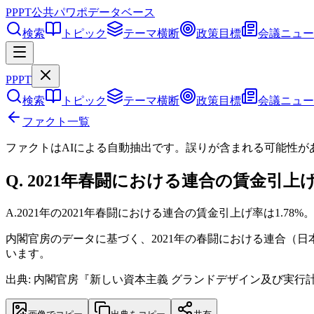
PPPT
公共パワポデータベース
検索
トピック
テーマ横断
政策目標
会議ニュー
PPPT
検索
トピック
テーマ横断
政策目標
会議ニュー
ファクト一覧
ファクトはAIによる自動抽出です。誤りが含まれる可能性が
Q.
2021年春闘における連合の賃金引上
A.
2021年の2021年春闘における連合の賃金引上げ率は1.78%
内閣官房のデータに基づく、2021年の春闘における連合（日
います。
出典: 内閣官房『新しい資本主義 グランドデザイン及び実行計画 