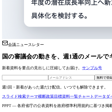
会議ニュースレター
国の審議会の動きを、週1通のメールで
新着資料を要点の見出しに圧縮してお届け。
サンプル号
無料で登
週1回・新着があった週だけ配信。いつでも解除できます。
スライド検索
テーマ横断
政策目標
資料一覧
チャートデータ
ダ
PPPT — 各府省庁の公表資料を政府標準利用規約に基づき掲