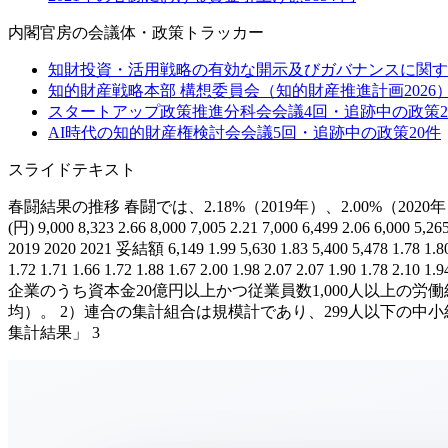
内閣官房
の会議体・政策トラッカー
知財投資・活用戦略の有効な開示及びガバナンスに関す
知的財産戦略本部 構想委員会（知的財産推進計画2026
スタートアップ政策推進分科会
会議
4
回・追跡中の政策
2
AI時代の知的財産権検討会
会議
5
回・追跡中の政策
20
件
スライドテキスト
春闘結果の推移 春闘では、2.18%（2019年）、2.00%（
(円) 9,000 8,323 2.66 8,000 7,005 2.21 7,000 6,499 2.06 6,000 5,
2019 2020 2021 妥結額 6,149 1.99 5,630 1.83 5,400 5,478 1.78
1.72 1.71 1.66 1.72 1.88 1.67 2.00 1.98 2.07 2.07 1.
企業のうち資本金20億円以上かつ従業員数1,000人以上の労
均）。 2）連合の集計組合は規模計であり、299人以下の中
集計結果」 3