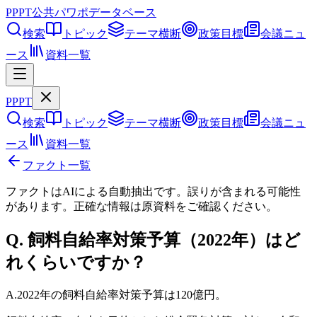
PPPT
公共パワポデータベース
検索
トピック
テーマ横断
政策目標
会議ニュ
ース
資料一覧
PPPT
検索
トピック
テーマ横断
政策目標
会議ニュ
ース
資料一覧
ファクト一覧
ファクトはAIによる自動抽出です。誤りが含まれる可能性
があります。正確な情報は
原資料
をご確認ください。
Q.
飼料自給率対策予算（2022年）はど
れくらいですか？
A.
2022年の飼料自給率対策予算は120億円。