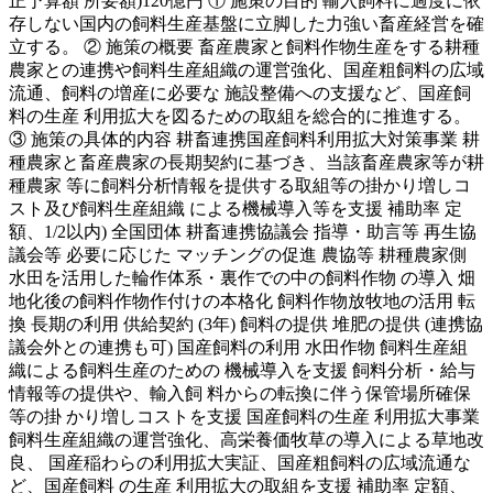
正予算額 所要額)120億円 ① 施策の目的 輸入飼料に過度に依
存しない国内の飼料生産基盤に立脚した力強い畜産経営を確
立する。 ② 施策の概要 畜産農家と飼料作物生産をする耕種
農家との連携や飼料生産組織の運営強化、国産粗飼料の広域
流通、飼料の増産に必要な 施設整備への支援など、国産飼
料の生産 利用拡大を図るための取組を総合的に推進する。
③ 施策の具体的内容 耕畜連携国産飼料利用拡大対策事業 耕
種農家と畜産農家の長期契約に基づき、当該畜産農家等が耕
種農家 等に飼料分析情報を提供する取組等の掛かり増しコ
スト及び飼料生産組織 による機械導入等を支援 補助率 定
額、1/2以内) 全国団体 耕畜連携協議会 指導・助言等 再生協
議会等 必要に応じた マッチングの促進 農協等 耕種農家側
水田を活用した輪作体系・裏作での中の飼料作物 の導入 畑
地化後の飼料作物作付けの本格化 飼料作物放牧地の活用 転
換 長期の利用 供給契約 (3年) 飼料の提供 堆肥の提供 (連携協
議会外との連携も可) 国産飼料の利用 水田作物 飼料生産組
織による飼料生産のための 機械導入を支援 飼料分析・給与
情報等の提供や、輸入飼 料からの転換に伴う保管場所確保
等の掛 かり増しコストを支援 国産飼料の生産 利用拡大事業
飼料生産組織の運営強化、高栄養価牧草の導入による草地改
良、 国産稲わらの利用拡大実証、国産粗飼料の広域流通な
ど、国産飼料 の生産 利用拡大の取組を支援 補助率 定額、