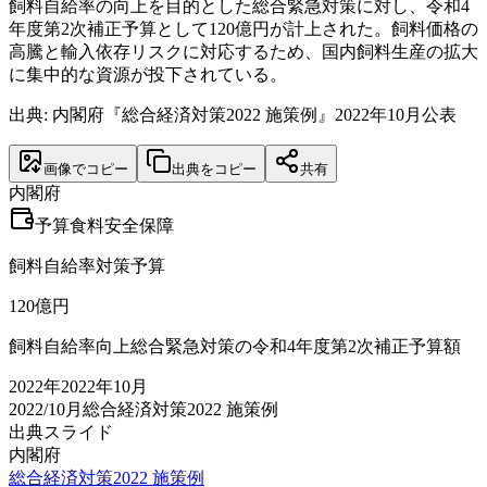
飼料自給率の向上を目的とした総合緊急対策に対し、令和4
年度第2次補正予算として120億円が計上された。飼料価格の
高騰と輸入依存リスクに対応するため、国内飼料生産の拡大
に集中的な資源が投下されている。
出典: 内閣府『総合経済対策2022 施策例』2022年10月公表
画像でコピー
出典をコピー
共有
内閣府
予算
食料安全保障
飼料自給率対策予算
120
億円
飼料自給率向上総合緊急対策の令和4年度第2次補正予算額
2022
年
2022年10月
2022/10月
総合経済対策2022 施策例
出典スライド
内閣府
総合経済対策2022 施策例