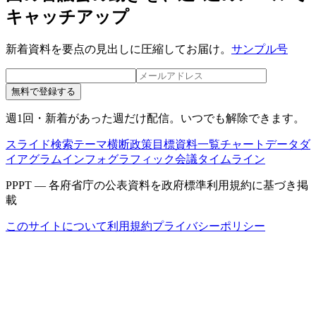
キャッチアップ
新着資料を要点の見出しに圧縮してお届け。
サンプル号
無料で登録する
週1回・新着があった週だけ配信。いつでも解除できます。
スライド検索
テーマ横断
政策目標
資料一覧
チャートデータ
ダ
イアグラム
インフォグラフィック
会議タイムライン
PPPT — 各府省庁の公表資料を政府標準利用規約に基づき掲
載
このサイトについて
利用規約
プライバシーポリシー