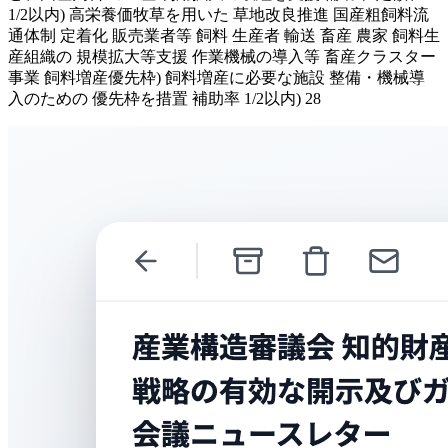
1/2以内) 高栄養価牧草を用いた 草地改良推進 国産粗飼料流
通体制 定着化 販売業者等 飼料 生産者 輸送 畜産 農家 飼料生
産組織の 規模拡大等支援 作業機械の導入等 畜産クラスター
事業 飼料増産優先枠) 飼料増産に必要な施設 整備・機械導
入のための 優先枠を措置 補助率 1/2以内) 28