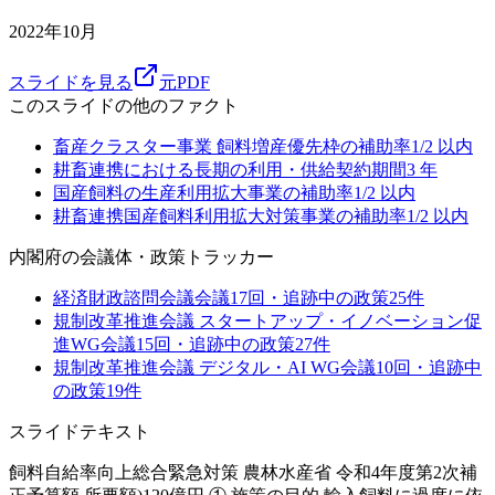
2022年10月
スライドを見る
元PDF
このスライドの他のファクト
畜産クラスター事業 飼料増産優先枠の補助率
1/2
以内
耕畜連携における長期の利用・供給契約期間
3
年
国産飼料の生産利用拡大事業の補助率
1/2
以内
耕畜連携国産飼料利用拡大対策事業の補助率
1/2
以内
内閣府
の会議体・政策トラッカー
経済財政諮問会議
会議
17
回・追跡中の政策
25
件
規制改革推進会議 スタートアップ・イノベーション促
進WG
会議
15
回・追跡中の政策
27
件
規制改革推進会議 デジタル・AI WG
会議
10
回・追跡中
の政策
19
件
スライドテキスト
飼料自給率向上総合緊急対策 農林水産省 令和4年度第2次補