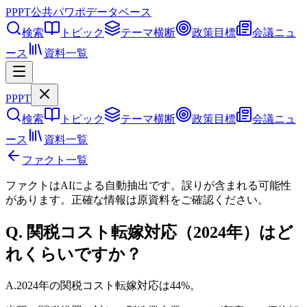
PPPT
公共パワポデータベース
検索
トピック
テーマ横断
政策目標
会議ニュ
ース
資料一覧
PPPT
検索
トピック
テーマ横断
政策目標
会議ニュ
ース
資料一覧
ファクト一覧
ファクトはAIによる自動抽出です。誤りが含まれる可能性
があります。正確な情報は
原資料
をご確認ください。
Q.
関税コスト転嫁対応（2024年）はど
れくらいですか？
A.
2024年の関税コスト転嫁対応は44%。