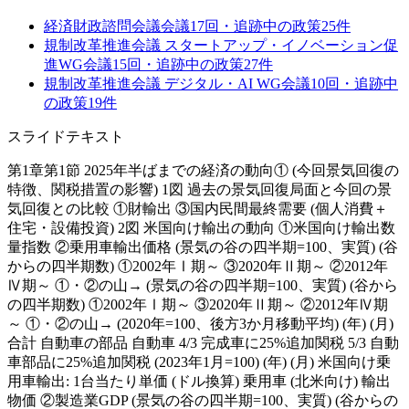
経済財政諮問会議
会議
17
回・追跡中の政策
25
件
規制改革推進会議 スタートアップ・イノベーション促
進WG
会議
15
回・追跡中の政策
27
件
規制改革推進会議 デジタル・AI WG
会議
10
回・追跡中
の政策
19
件
スライドテキスト
第1章第1節 2025年半ばまでの経済の動向① (今回景気回復の
特徴、関税措置の影響) 1図 過去の景気回復局面と今回の景
気回復との比較 ①財輸出 ③国内民間最終需要 (個人消費＋
住宅・設備投資) 2図 米国向け輸出の動向 ①米国向け輸出数
量指数 ②乗用車輸出価格 (景気の谷の四半期=100、実質) (谷
からの四半期数) ①2002年Ⅰ期～ ③2020年Ⅱ期～ ②2012年
Ⅳ期～ ①・②の山→ (景気の谷の四半期=100、実質) (谷から
の四半期数) ①2002年Ⅰ期～ ③2020年Ⅱ期～ ②2012年Ⅳ期
～ ①・②の山→ (2020年=100、後方3か月移動平均) (年) (月)
合計 自動車の部品 自動車 4/3 完成車に25%追加関税 5/3 自動
車部品に25%追加関税 (2023年1月=100) (年) (月) 米国向け乗
用車輸出: 1台当たり単価 (ドル換算) 乗用車 (北米向け) 輸出
物価 ②製造業GDP (景気の谷の四半期=100、実質) (谷からの