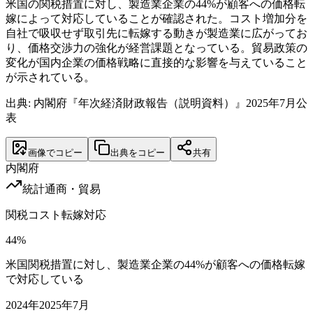
米国の関税措置に対し、製造業企業の44%が顧客への価格転
嫁によって対応していることが確認された。コスト増加分を
自社で吸収せず取引先に転嫁する動きが製造業に広がってお
り、価格交渉力の強化が経営課題となっている。貿易政策の
変化が国内企業の価格戦略に直接的な影響を与えていること
が示されている。
出典: 内閣府『年次経済財政報告（説明資料）』2025年7月公
表
画像でコピー
出典をコピー
共有
内閣府
統計
通商・貿易
関税コスト転嫁対応
44
%
米国関税措置に対し、製造業企業の44%が顧客への価格転嫁
で対応している
2024
年
2025年7月