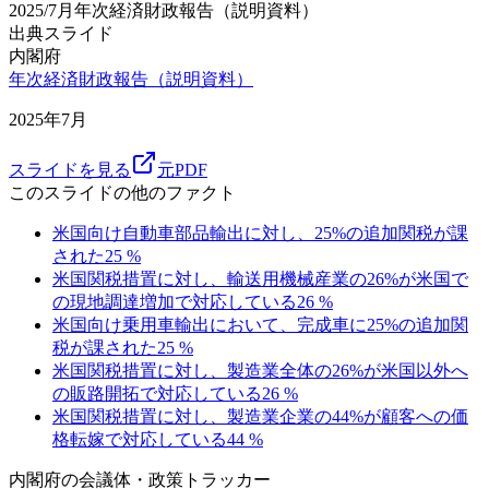
2025/7月
年次経済財政報告（説明資料）
出典スライド
内閣府
年次経済財政報告（説明資料）
2025年7月
スライドを見る
元PDF
このスライドの他のファクト
米国向け自動車部品輸出に対し、25%の追加関税が課
された
25
%
米国関税措置に対し、輸送用機械産業の26%が米国で
の現地調達増加で対応している
26
%
米国向け乗用車輸出において、完成車に25%の追加関
税が課された
25
%
米国関税措置に対し、製造業全体の26%が米国以外へ
の販路開拓で対応している
26
%
米国関税措置に対し、製造業企業の44%が顧客への価
格転嫁で対応している
44
%
内閣府
の会議体・政策トラッカー