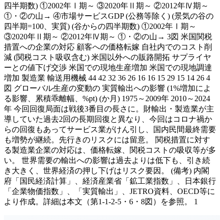
四半期数) ①2002年Ⅰ期～ ③2020年Ⅱ期～ ②2012年Ⅳ期～
①・②の山→ ④市場サービスGDP (公務等除く) (景気の谷の
四半期=100、実質) (谷からの四半期数) ①2002年Ⅰ期～
③2020年Ⅱ期～ ②2012年Ⅳ期～ ①・②の山→ 3図 米国関税
措置への企業の対応 顧客への価格転嫁 自社内でのコスト削
減 (関税コスト吸収含む) 米国以外への販路開拓 サプライヤ
ーとの値下げ交渉 米国での現地生産増加 米国での現地調達
増加 製造業 輸送用機械 44 42 32 36 26 16 16 15 29 15 14 26 4
図 グローバル生産の変動の 実質輸出への影響 (1%増加によ
る影響、累積乖離幅、%pt) (か月) 1975～2009年 2010～2024
年 今回回復局面は戦後3番目の長さに。財輸出・製造業が主
導していた過去2回の長期回復と異なり、今回はコロナ禍か
らの回復もあってサービス業がけん引し、国内民間最終需要
も増勢が継続。先行きのリスクには留意。 関税措置に対す
る製造業企業の対応は、価格転嫁、関税コストの吸収等が多
い。 世界需要の輸出への影響は過去よりは低下も、引き続
き大きく、世界経済の押し下げはリスク要因。 (備考) 内閣
府「国民経済計算」、経済産業省「鉱工業指数」、日本銀行
「企業物価指数」、「実質輸出」、JETRO資料、OECD等に
より作成。詳細は本文（第1-1-2-5・6・8図）を参照。 1