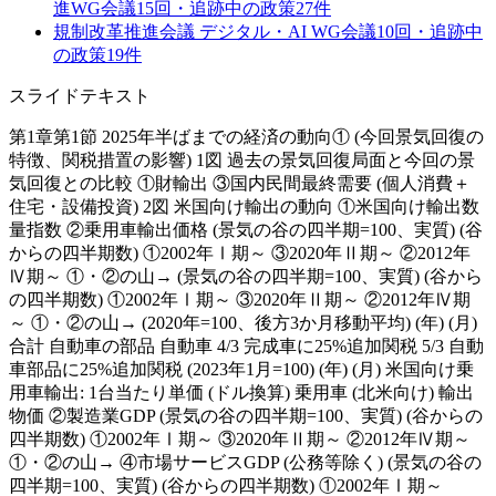
進WG
会議
15
回・追跡中の政策
27
件
規制改革推進会議 デジタル・AI WG
会議
10
回・追跡中
の政策
19
件
スライドテキスト
第1章第1節 2025年半ばまでの経済の動向① (今回景気回復の
特徴、関税措置の影響) 1図 過去の景気回復局面と今回の景
気回復との比較 ①財輸出 ③国内民間最終需要 (個人消費＋
住宅・設備投資) 2図 米国向け輸出の動向 ①米国向け輸出数
量指数 ②乗用車輸出価格 (景気の谷の四半期=100、実質) (谷
からの四半期数) ①2002年Ⅰ期～ ③2020年Ⅱ期～ ②2012年
Ⅳ期～ ①・②の山→ (景気の谷の四半期=100、実質) (谷から
の四半期数) ①2002年Ⅰ期～ ③2020年Ⅱ期～ ②2012年Ⅳ期
～ ①・②の山→ (2020年=100、後方3か月移動平均) (年) (月)
合計 自動車の部品 自動車 4/3 完成車に25%追加関税 5/3 自動
車部品に25%追加関税 (2023年1月=100) (年) (月) 米国向け乗
用車輸出: 1台当たり単価 (ドル換算) 乗用車 (北米向け) 輸出
物価 ②製造業GDP (景気の谷の四半期=100、実質) (谷からの
四半期数) ①2002年Ⅰ期～ ③2020年Ⅱ期～ ②2012年Ⅳ期～
①・②の山→ ④市場サービスGDP (公務等除く) (景気の谷の
四半期=100、実質) (谷からの四半期数) ①2002年Ⅰ期～