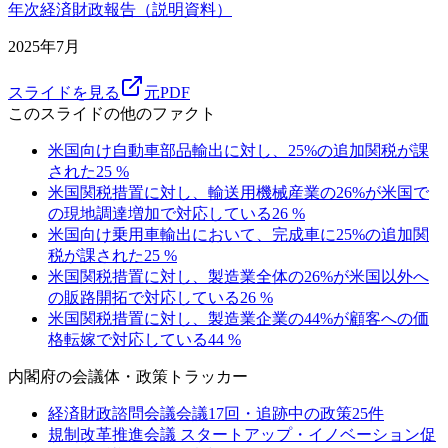
年次経済財政報告（説明資料）
2025年7月
スライドを見る
元PDF
このスライドの他のファクト
米国向け自動車部品輸出に対し、25%の追加関税が課
された
25
%
米国関税措置に対し、輸送用機械産業の26%が米国で
の現地調達増加で対応している
26
%
米国向け乗用車輸出において、完成車に25%の追加関
税が課された
25
%
米国関税措置に対し、製造業全体の26%が米国以外へ
の販路開拓で対応している
26
%
米国関税措置に対し、製造業企業の44%が顧客への価
格転嫁で対応している
44
%
内閣府
の会議体・政策トラッカー
経済財政諮問会議
会議
17
回・追跡中の政策
25
件
規制改革推進会議 スタートアップ・イノベーション促