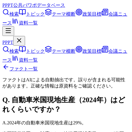
PPPT
公共パワポデータベース
検索
トピック
テーマ横断
政策目標
会議ニュ
ース
資料一覧
PPPT
検索
トピック
テーマ横断
政策目標
会議ニュ
ース
資料一覧
ファクト一覧
ファクトはAIによる自動抽出です。誤りが含まれる可能性
があります。正確な情報は
原資料
をご確認ください。
Q.
自動車米国現地生産（2024年）はど
れくらいですか？
A.
2024年の自動車米国現地生産は29%。