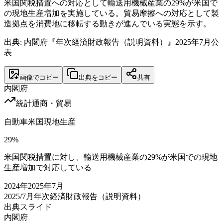
米国関税措置への対応として輸送用機械産業の29%が米国で
の現地生産増加を実施している。貿易摩擦への対応として製
造拠点を消費地に移転する動きが進んでいる実態を示す。
出典: 内閣府『年次経済財政報告（説明資料）』2025年7月公
表
画像でコピー
出典をコピー
共有
内閣府
統計
通商・貿易
自動車米国現地生産
29
%
米国関税措置に対し、輸送用機械産業の29%が米国での現地
生産増加で対応している
2024
年
2025年7月
2025/7月
年次経済財政報告（説明資料）
出典スライド
内閣府