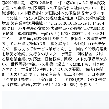
③2020年Ⅱ期～ ②2012年Ⅳ期～ ①・②の山→ 3図 米国関税
措置への企業の対応 顧客への価格転嫁 自社内でのコスト削
減 (関税コスト吸収含む) 米国以外への販路開拓 サプライヤ
ーとの値下げ交渉 米国での現地生産増加 米国での現地調達
増加 製造業 輸送用機械 44 42 32 36 26 16 16 15 29 15 14 26 4
図 グローバル生産の変動の 実質輸出への影響 (1%増加によ
る影響、累積乖離幅、%pt) (か月) 1975～2009年 2010～2024
年 今回回復局面は戦後3番目の長さに。財輸出・製造業が主
導していた過去2回の長期回復と異なり、今回はコロナ禍か
らの回復もあってサービス業がけん引し、国内民間最終需要
も増勢が継続。先行きのリスクには留意。 関税措置に対す
る製造業企業の対応は、価格転嫁、関税コストの吸収等が多
い。 世界需要の輸出への影響は過去よりは低下も、引き続
き大きく、世界経済の押し下げはリスク要因。 (備考) 内閣
府「国民経済計算」、経済産業省「鉱工業指数」、日本銀行
「企業物価指数」、「実質輸出」、JETRO資料、OECD等に
より作成。詳細は本文（第1-1-2-5・6・8図）を参照。 1