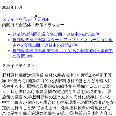
2022年10月
スライドを見る
元PDF
内閣府
の会議体・政策トラッカー
経済財政諮問会議
会議
17
回・追跡中の政策
25
件
規制改革推進会議 スタートアップ・イノベーション促
進WG
会議
15
回・追跡中の政策
27
件
規制改革推進会議 デジタル・AI WG
会議
10
回・追跡中
の政策
19
件
スライドテキスト
肥料原料備蓄対策事業 農林水産省 令和4年度第2次補正予算
額 160億円 ① 施策の目的 化学肥料原料のほとんどを輸入に
依存する中、肥料の安定的な供給体制を整備することによ
り、我が国における農産物の安定的な生産を実現する。 ②
施策の概要 化学肥料原料のほとんどを海外に依存している
中で、輸入が途絶した場合にも生産現場への肥料の供給を安
定的に行うことが できるよう、化学肥料原料の備蓄及びこ
れに要する保管施設の整備を支援。 ③ 施策の具体的内容 1.