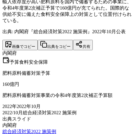
輸入依存度が高い肥料原料を国内で備蓄するための事業に、
令和4年度第2次補正予算で160億円が充てられた。国際的な
供給不安に備えた食料安全保障上の対策として位置付けられ
ている。
出典: 内閣府『総合経済対策2022 施策例』2022年10月公表
画像でコピー
出典をコピー
共有
内閣府
予算
食料安全保障
肥料原料備蓄対策予算
160
億円
肥料原料備蓄対策事業の令和4年度第2次補正予算額
2022
年
2022年10月
2022/10月
総合経済対策2022 施策例
出典スライド
内閣府
総合経済対策2022 施策例