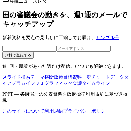
会議ニュースレター
国の審議会の動きを、週1通のメールで
キャッチアップ
新着資料を要点の見出しに圧縮してお届け。
サンプル号
無料で登録する
週1回・新着があった週だけ配信。いつでも解除できます。
スライド検索
テーマ横断
政策目標
資料一覧
チャートデータ
ダ
イアグラム
インフォグラフィック
会議タイムライン
PPPT — 各府省庁の公表資料を政府標準利用規約に基づき掲
載
このサイトについて
利用規約
プライバシーポリシー