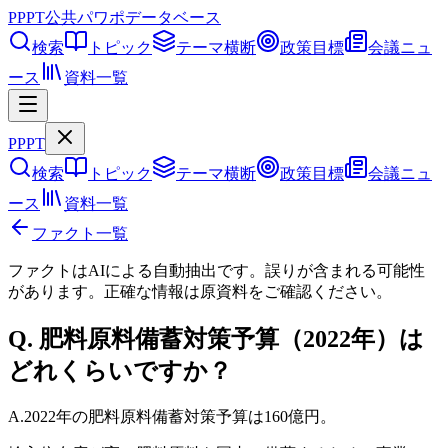
PPPT
公共パワポデータベース
検索
トピック
テーマ横断
政策目標
会議ニュ
ース
資料一覧
PPPT
検索
トピック
テーマ横断
政策目標
会議ニュ
ース
資料一覧
ファクト一覧
ファクトはAIによる自動抽出です。誤りが含まれる可能性
があります。正確な情報は
原資料
をご確認ください。
Q.
肥料原料備蓄対策予算（2022年）は
どれくらいですか？
A.
2022年の肥料原料備蓄対策予算は160億円。