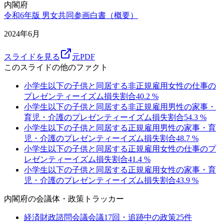
内閣府
令和6年版 男女共同参画白書（概要）
2024年6月
スライドを見る
元PDF
このスライドの他のファクト
小学生以下の子供と同居する非正規雇用女性の仕事の
プレゼンティーイズム損失割合
40.2
%
小学生以下の子供と同居する非正規雇用男性の家事・
育児・介護のプレゼンティーイズム損失割合
54.3
%
小学生以下の子供と同居する正規雇用男性の家事・育
児・介護のプレゼンティーイズム損失割合
48.7
%
小学生以下の子供と同居する正規雇用女性の仕事のプ
レゼンティーイズム損失割合
41.4
%
小学生以下の子供と同居する正規雇用女性の家事・育
児・介護のプレゼンティーイズム損失割合
43.9
%
内閣府
の会議体・政策トラッカー
経済財政諮問会議
会議
17
回・追跡中の政策
25
件