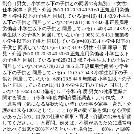
割合（男女、小学生以下の子供との同居の有無別） <女性>
仕事 家事・育児・介護 (%) 0 10 20 30 40 50 60 正規雇用労働
者 小学生以下の子供と 同居している(n=416) 41.4 43.9 小学生
以下の子供と 同居していない(n=1,911) 30.4 48.6 非正規雇用
労働者 小学生以下の子供と 同居している(n=400) 40.2 43.9 小
学生以下の子供と 同居していない(n=1,985) 31.6 43.1 無業者
小学生以下の子供と 同居している(n=403) 35.4 小学生以下の
子供と 同居していない(n=1,672) 33.9 <男性> 仕事 家事・育
児・介護 (%) 0 10 20 30 40 50 60 正規雇用労働者 小学生以下
の子供と 同居している(n=828) 31.3 48.7 小学生以下の子供と
同居していない(n=2,778) 27.2 48.6 非正規雇用労働者 小学生
以下の子供と 同居している(n=15) 35.7 54.3 小学生以下の子
供と 同居していない(n=628) 28.5 44.6 無業者 小学生以下の子
供と 同居している(n=11) 41.8 小学生以下の子供と 同居して
いない(n=865) 40.5 (備考) 1. 「令和5年度 男女の健康意識に
関する調査」（令和5年度内閣府委託調査）より作成。 2.
「通常時（気になる症状がない時）の仕事や家事・育児・介
護の出来を100%として、ここ1か月の間て最も気になる症状
があった時の、自身の仕事や家事・育児・介護の出来を評価
してください。」と質問。例えば、不調があるために通常時
と比べて出来が20%下がるといった場合は、「80%」と回答