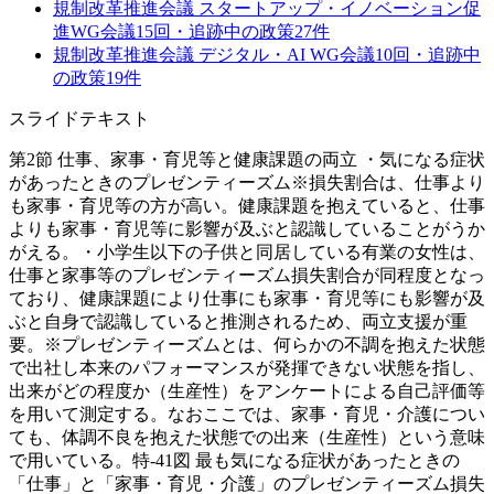
規制改革推進会議 スタートアップ・イノベーション促
進WG
会議
15
回・追跡中の政策
27
件
規制改革推進会議 デジタル・AI WG
会議
10
回・追跡中
の政策
19
件
スライドテキスト
第2節 仕事、家事・育児等と健康課題の両立 ・気になる症状
があったときのプレゼンティーズム※損失割合は、仕事より
も家事・育児等の方が高い。健康課題を抱えていると、仕事
よりも家事・育児等に影響が及ぶと認識していることがうか
がえる。・小学生以下の子供と同居している有業の女性は、
仕事と家事等のプレゼンティーズム損失割合が同程度となっ
ており、健康課題により仕事にも家事・育児等にも影響が及
ぶと自身で認識していると推測されるため、両立支援が重
要。※プレゼンティーズムとは、何らかの不調を抱えた状態
で出社し本来のパフォーマンスが発揮できない状態を指し、
出来がどの程度か（生産性）をアンケートによる自己評価等
を用いて測定する。なおここでは、家事・育児・介護につい
ても、体調不良を抱えた状態での出来（生産性）という意味
で用いている。特-41図 最も気になる症状があったときの
「仕事」と「家事・育児・介護」のプレゼンティーズム損失