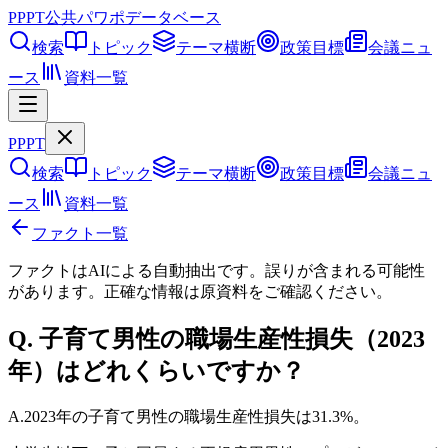
PPPT
公共パワポデータベース
検索
トピック
テーマ横断
政策目標
会議ニュ
ース
資料一覧
PPPT
検索
トピック
テーマ横断
政策目標
会議ニュ
ース
資料一覧
ファクト一覧
ファクトはAIによる自動抽出です。誤りが含まれる可能性
があります。正確な情報は
原資料
をご確認ください。
Q.
子育て男性の職場生産性損失（2023
年）はどれくらいですか？
A.
2023年の子育て男性の職場生産性損失は31.3%。