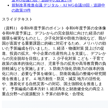
進WG
会議
15
回・追跡中の政策
27
件
規制改革推進会議 デジタル・AI WG
会議
10
回・追跡中
の政策
19
件
スライドテキスト
（資料1） 令和6年度予算のポイント 令和6年度予算の全体像
令和6年度予算は、デフレからの完全脱却に向けた経済の好
循環を確実なものとし、少子化対策や防衛力強化など、我が
国が直面する重要課題に的確に対応するため、メリハリの効
いた予算編成を行いました。 1. 経済・物価対策 賃上げの促
進、投資の拡大、中小企業の生産性向上を支援し、デフレか
らの完全脱却を目指します。 2. 少子化対策 こども・子育て
政策の抜本的強化に向け、児童手当の拡充や高等教育費の負
担軽減などを実施します。 3. 防衛力強化 防衛力の抜本的強
化に向け、必要な予算を確保し、防衛装備品の整備や研究開
発を推進します。 4. 地方創生・防災・減災 地方の活性化
や、激甚化する自然災害への対応、国土強靱化を推進しま
す。 予算編成の基本方針 1. 経済再生と財政健全化の両立 2.
重点分野への資源配分 3. 予算の効率化・合理化