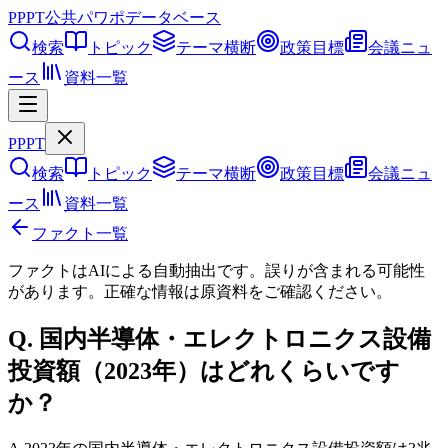
PPPT
公共パワポデータベース
検索
トピック
テーマ横断
政策目標
会議ニュ
ース
資料一覧
PPPT
検索
トピック
テーマ横断
政策目標
会議ニュ
ース
資料一覧
ファクト一覧
ファクトはAIによる自動抽出です。誤りが含まれる可能性
があります。正確な情報は
原資料
をご確認ください。
Q.
国内半導体・エレクトロニクス設備
投資額（2023年）はどれくらいです
か？