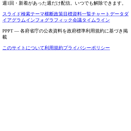
週1回・新着があった週だけ配信。いつでも解除できます。
スライド検索
テーマ横断
政策目標
資料一覧
チャートデータ
ダ
イアグラム
インフォグラフィック
会議タイムライン
PPPT — 各府省庁の公表資料を政府標準利用規約に基づき掲
載
このサイトについて
利用規約
プライバシーポリシー