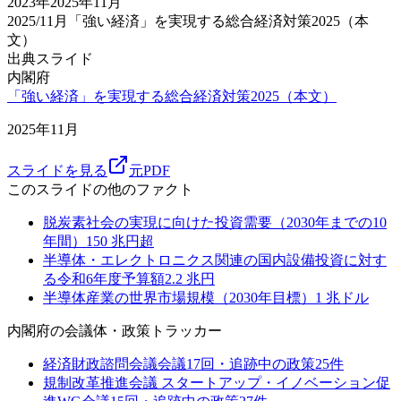
2023
年
2025年11月
2025/11月
「強い経済」を実現する総合経済対策2025（本
文）
出典スライド
内閣府
「強い経済」を実現する総合経済対策2025（本文）
2025年11月
スライドを見る
元PDF
このスライドの他のファクト
脱炭素社会の実現に向けた投資需要（2030年までの10
年間）
150
兆円超
半導体・エレクトロニクス関連の国内設備投資に対す
る令和6年度予算額
2.2
兆円
半導体産業の世界市場規模（2030年目標）
1
兆ドル
内閣府
の会議体・政策トラッカー
経済財政諮問会議
会議
17
回・追跡中の政策
25
件
規制改革推進会議 スタートアップ・イノベーション促