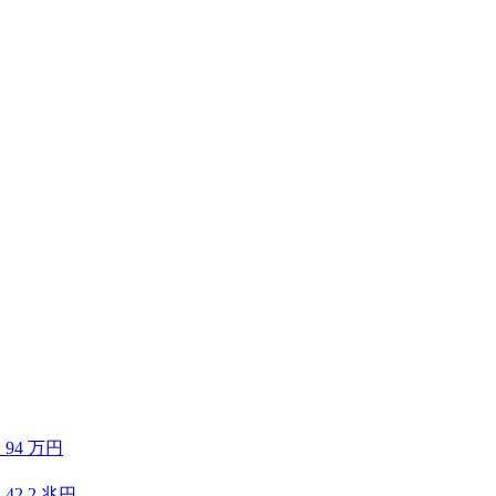
）
94
万円
）
42.2
兆円