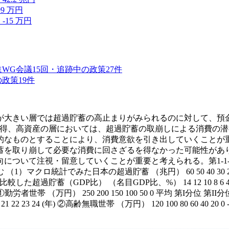
99
万円
）
-15
万円
進WG
会議
15
回・追跡中の政策
27
件
の政策
19
件
が大きい層では超過貯蓄の高止まりがみられるのに対して、預
的に高所得、高資産の層においては、超過貯蓄の取崩しによる消費
的なものとすることにより、消費意欲を引き出していくことが
蓄を取り崩して必要な消費に回さざるを得なかった可能性があ
ついて注視・留意していくことが重要と考えられる。第1-1-
みた日本の超過貯蓄 （兆円） 60 50 40 30 20 10 0 SNAベー
年) （2）米欧と比較した超過貯蓄（GDP比） （名目GDP比、%） 14 12 10 8 6 4 2 0 アメ
 ①勤労者世帯 （万円） 250 200 150 100 50 0 平均 第I分位 第II
IV (期) 2020 21 22 23 24 (年) ②高齢無職世帯 （万円） 120 100 80 60 40 