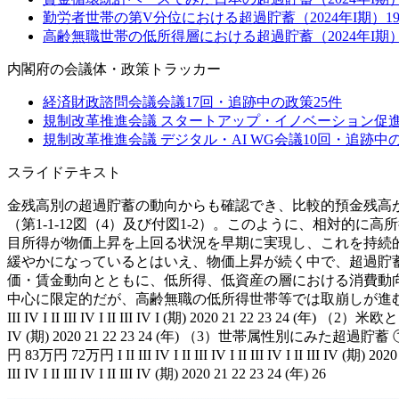
勤労者世帯の第V分位における超過貯蓄（2024年I期）
1
高齢無職世帯の低所得層における超過貯蓄（2024年I期
内閣府
の会議体・政策トラッカー
経済財政諮問会議
会議
17
回・追跡中の政策
25
件
規制改革推進会議 スタートアップ・イノベーション促
規制改革推進会議 デジタル・AI WG
会議
10
回・追跡中
スライドテキスト
金残高別の超過貯蓄の動向からも確認でき、比較的預金残高
（第1-1-12図（4）及び付図1-2）。このように、相対
目所得が物価上昇を上回る状況を早期に実現し、これを持続
緩やかになっているとはいえ、物価上昇が続く中で、超過貯
価・賃金動向とともに、低所得、低資産の層における消費動向に
中心に限定的だが、高齢無職の低所得世帯等では取崩しが進む （1）マクロ統計で
III IV I II III IV I II III IV I (期) 2020 21 22 23 24 (
IV (期) 2020 21 22 23 24 (年) （3）世帯属性別にみた超過貯蓄
円 83万円 72万円 I II III IV I II III IV I II III IV I II III 
III IV I II III IV I II III IV (期) 2020 21 22 23 24 (年) 26