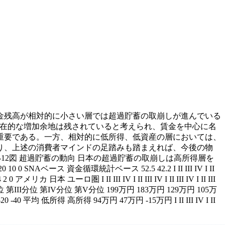
金残高が相対的に小さい層では超過貯蓄の取崩しが進んでいる
の潜在的な増加余地は残されていると考えられ、賃金を中心に名
重要である。一方、相対的に低所得、低資産の層においては、
り、上述の消費者マインドの足踏みも踏まえれば、今後の物
12図 超過貯蓄の動向 日本の超過貯蓄の取崩しは高所得層を
ス 資金循環統計ベース 52.5 42.2 I II III IV I II
リカ 日本 ユーロ圏 I II III IV I II III IV I II III IV I II III
分位 第III分位 第IV分位 第V分位 199万円 183万円 129万円 105万
20 0 -20 -40 平均 低所得 高所得 94万円 47万円 -15万円 I II III IV I II