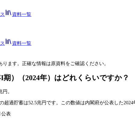
ス
資料一覧
ス
資料一覧
あります。正確な情報は
原資料
をご確認ください。
I期）（2024年）はどれくらいですか？
5兆円。
本の超過貯蓄は52.5兆円です。この数値は内閣府が公表した20
月公表