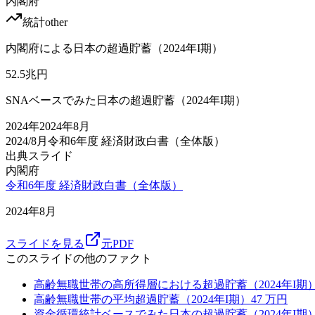
内閣府
統計
other
内閣府による日本の超過貯蓄（2024年I期）
52.5
兆円
SNAベースでみた日本の超過貯蓄（2024年I期）
2024
年
2024年8月
2024/8月
令和6年度 経済財政白書（全体版）
出典スライド
内閣府
令和6年度 経済財政白書（全体版）
2024年8月
スライドを見る
元PDF
このスライドの他のファクト
高齢無職世帯の高所得層における超過貯蓄（2024年I期
高齢無職世帯の平均超過貯蓄（2024年I期）
47
万円
資金循環統計ベースでみた日本の超過貯蓄（2024年I期