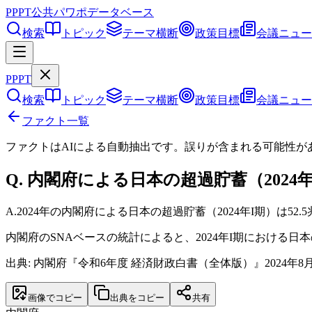
PPPT
公共パワポデータベース
検索
トピック
テーマ横断
政策目標
会議ニュー
PPPT
検索
トピック
テーマ横断
政策目標
会議ニュー
ファクト一覧
ファクトはAIによる自動抽出です。誤りが含まれる可能性が
Q.
内閣府による日本の超過貯蓄（2024年
A.
2024年の内閣府による日本の超過貯蓄（2024年I期）は52.
内閣府のSNAベースの統計によると、2024年I期における日
出典: 内閣府『令和6年度 経済財政白書（全体版）』2024年8
画像でコピー
出典をコピー
共有