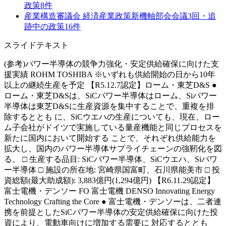
政策
8
件
産業構造審議会 経済産業政策新機軸部会
会議
3
回・追
跡中の政策
16
件
スライドテキスト
(参考)パワー半導体の競争力強化・安定供給確保に向けた支
援実績 ROHM TOSHIBA ※いずれも供給開始の日から10年
以上の継続生産を予定 【R5.12.7認定】ローム・東芝D&S ●
ローム・東芝D&Sは、SiCパワー半導体はローム、Siパワー
半導体は東芝D&Sに生産資源を集中することで、重複を排
除するととも に、SiCウエハの生産についても、現在、ロー
ム子会社がドイツで実施している量産機能と同じプロセスを
新たに国内において開始する ことで、それぞれ供給能力を
拡大し、国内のパワー半導体サプライチェーンの強靭化を図
る。 □ 生産する品目: SiCパワー半導体、SiCウエハ、Siパワ
ー半導体 □ 施設の所在地: 宮崎県国富町、石川県能美市 □ 投
資総額(最大助成額): 3,883億円(1,294億円) 【R6.11.29認定】
富士電機・デンソー FO 富士電機 DENSO Innovating Energy
Technology Crafting the Core ● 富士電機・デンソーは、二者連
携を前提としたSiCパワー半導体の安定供給確保に向けた投
資により、電動車向けに増加する需要に 対応するととも