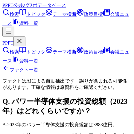
PPPT
公共パワポデータベース
検索
トピック
テーマ横断
政策目標
会議ニュ
ース
資料一覧
PPPT
検索
トピック
テーマ横断
政策目標
会議ニュ
ース
資料一覧
ファクト一覧
ファクトはAIによる自動抽出です。誤りが含まれる可能性
があります。正確な情報は
原資料
をご確認ください。
Q.
パワー半導体支援の投資総額（2023
年）はどれくらいですか？
A.
2023年のパワー半導体支援の投資総額は3883億円。