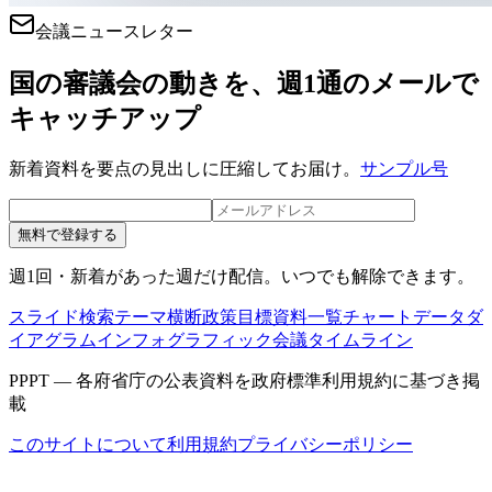
会議ニュースレター
国の審議会の動きを、週1通のメールで
キャッチアップ
新着資料を要点の見出しに圧縮してお届け。
サンプル号
無料で登録する
週1回・新着があった週だけ配信。いつでも解除できます。
スライド検索
テーマ横断
政策目標
資料一覧
チャートデータ
ダ
イアグラム
インフォグラフィック
会議タイムライン
PPPT — 各府省庁の公表資料を政府標準利用規約に基づき掲
載
このサイトについて
利用規約
プライバシーポリシー