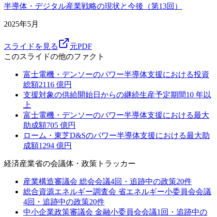
半導体・デジタル産業戦略の現状と今後（第13回）
2025年5月
スライドを見る
元PDF
このスライドの他のファクト
富士電機・デンソーのパワー半導体支援における投資
総額
2116
億円
支援対象の供給開始日からの継続生産予定期間
10
年以
上
富士電機・デンソーのパワー半導体支援における最大
助成額
705
億円
ローム・東芝D&Sのパワー半導体支援における最大助
成額
1294
億円
経済産業省
の会議体・政策トラッカー
産業構造審議会 総会
会議
4
回・追跡中の政策
20
件
総合資源エネルギー調査会 省エネルギー小委員会
会議
4
回・追跡中の政策
20
件
中小企業政策審議会 金融小委員会
会議
1
回・追跡中の