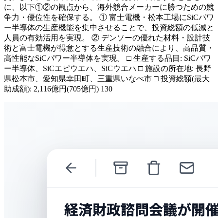
に、以下①②の観点から、海外競合メーカーに勝つための競
争力・優位性を確保する。 ① 富士電機・松本工場にSiCパワ
ー半導体の生産機能を集中させることで、投資総額の低減と
人員の有効活用を実現。 ② デンソーの優れた材料・設計技
術と富士電機が得意とする生産技術の融合により、高品質・
高性能なSiCパワー半導体を実現。 □ 生産する品目: SiCパワ
ー半導体、SiCエピウエハ、SiCウエハ □ 施設の所在地: 長野
県松本市、愛知県幸田町、三重県いなべ市 □ 投資総額(最大
助成額): 2,116億円(705億円) 130