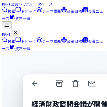
PPPT
公共パワポデータベース
検索
トピック
テーマ横断
政策目標
会議ニュ
ース
資料一覧
PPPT
検索
トピック
テーマ横断
政策目標
会議ニュ
ース
資料一覧