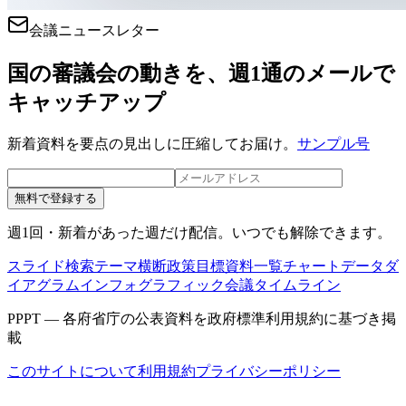
会議ニュースレター
国の審議会の動きを、週1通のメールで
キャッチアップ
新着資料を要点の見出しに圧縮してお届け。
サンプル号
無料で登録する
週1回・新着があった週だけ配信。いつでも解除できます。
スライド検索
テーマ横断
政策目標
資料一覧
チャートデータ
ダ
イアグラム
インフォグラフィック
会議タイムライン
PPPT — 各府省庁の公表資料を政府標準利用規約に基づき掲
載
このサイトについて
利用規約
プライバシーポリシー