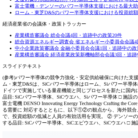
富士電機・デンソーのパワー半導体支援における最大助
ローム・東芝D&Sのパワー半導体支援における投資総
経済産業省
の会議体・政策トラッカー
産業構造審議会 総会
会議
4
回・追跡中の政策
20
件
総合資源エネルギー調査会 省エネルギー小委員会
会議
4
中小企業政策審議会 金融小委員会
会議
1
回・追跡中の政
産業構造審議会 経済産業政策新機軸部会
会議
3
回・追跡
スライドテキスト
(参考)パワー半導体の競争力強化・安定供給確保に向けた支援実績 
ム・東芝D&Sは、SiCパワー半導体はローム、Siパワー半
ドイツで実施している量産機能と同じプロセスを新たに国内に
品目: SiCパワー半導体、SiCウエハ、Siパワー半導体 □ 施設の所
富士電機 DENSO Innovating Energy Technolog
る需要に 対応するとともに、以下①②の観点から、海外競合
で、投資総額の低減と人員の有効活用を実現。 ② デンソーの
する品目: SiCパワー半導体、SiCエピウエハ、SiCウエハ □ 施