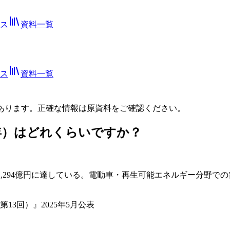
ス
資料一覧
ス
資料一覧
あります。正確な情報は
原資料
をご確認ください。
3年）はどれくらいですか？
1,294億円に達している。電動車・再生可能エネルギー分野
3回）』2025年5月公表