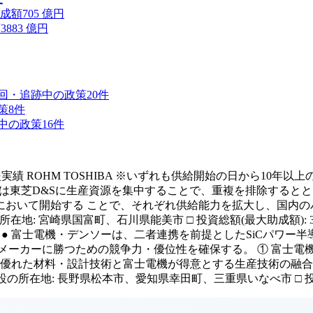
成額
705
億円
額
3883
億円
回・追跡中の政策
20
件
策
8
件
中の政策
16
件
ROHM TOSHIBA ※いずれも供給開始の日から10年以上の継続
導体は東芝D&Sに生産資源を集中することで、重複を排除するとと
おいて開始する ことで、それぞれ供給能力を拡大し、国内のパ
在地: 宮崎県国富町、石川県能美市 □ 投資総額(最大助成額): 3,88
y Crafting the Core ● 富士電機・デンソーは、二者連携を前
メーカーに勝つための競争力・優位性を確保する。 ① 富士電機
優れた材料・設計技術と富士電機が得意とする生産技術の融合に
設の所在地: 長野県松本市、愛知県幸田町、三重県いなべ市 □ 投資総額(