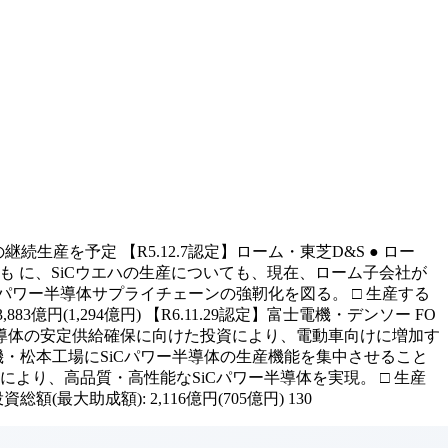
生産を予定 【R5.12.7認定】ローム・東芝D&S ● ロー
も に、SiCウエハの生産についても、現在、ローム子会社が
ワー半導体サプライチェーンの強靭化を図る。 □ 生産する
3億円(1,294億円) 【R6.11.29認定】富士電機・デンソー FO
提としたSiCパワー半導体の安定供給確保に向けた投資により、電動車向けに増加す
・松本工場にSiCパワー半導体の生産機能を集中させること
より、高品質・高性能なSiCパワー半導体を実現。 □ 生産
最大助成額): 2,116億円(705億円) 130