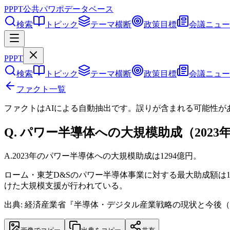
PPPT
公共パワポデータベース
検索
トピック
テーマ横断
政策目標
会議ニュー
PPPT
検索
トピック
テーマ横断
政策目標
会議ニュー
ファクト一覧
ファクトはAIによる自動抽出です。誤りが含まれる可能性が
Q.
パワー半導体への大規模助成（202
A.
2023年のパワー半導体への大規模助成は1294億円。
ローム・東芝D&Sのパワー半導体事業に対する最大助成額は
けた大規模支援が行われている。
出典: 経済産業省『半導体・デジタル産業戦略の現状と今後（第1