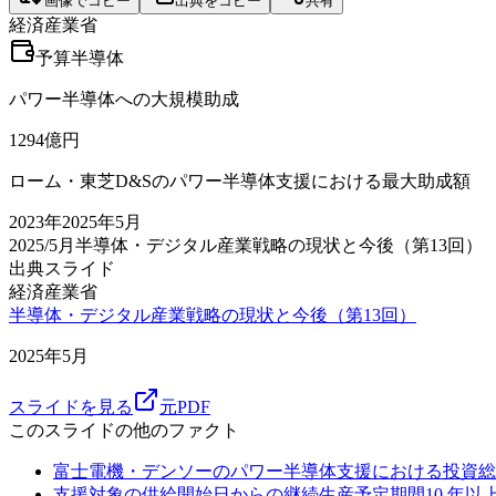
画像でコピー
出典をコピー
共有
経済産業省
予算
半導体
パワー半導体への大規模助成
1294
億円
ローム・東芝D&Sのパワー半導体支援における最大助成額
2023
年
2025年5月
2025/5月
半導体・デジタル産業戦略の現状と今後（第13回）
出典スライド
経済産業省
半導体・デジタル産業戦略の現状と今後（第13回）
2025年5月
スライドを見る
元PDF
このスライドの他のファクト
富士電機・デンソーのパワー半導体支援における投資総
支援対象の供給開始日からの継続生産予定期間
10
年以