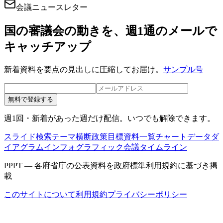
会議ニュースレター
国の審議会の動きを、週1通のメールで
キャッチアップ
新着資料を要点の見出しに圧縮してお届け。
サンプル号
無料で登録する
週1回・新着があった週だけ配信。いつでも解除できます。
スライド検索
テーマ横断
政策目標
資料一覧
チャートデータ
ダ
イアグラム
インフォグラフィック
会議タイムライン
PPPT — 各府省庁の公表資料を政府標準利用規約に基づき掲
載
このサイトについて
利用規約
プライバシーポリシー