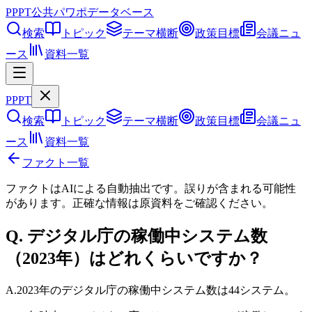
PPPT
公共パワポデータベース
検索
トピック
テーマ横断
政策目標
会議ニュ
ース
資料一覧
PPPT
検索
トピック
テーマ横断
政策目標
会議ニュ
ース
資料一覧
ファクト一覧
ファクトはAIによる自動抽出です。誤りが含まれる可能性
があります。正確な情報は
原資料
をご確認ください。
Q.
デジタル庁の稼働中システム数
（2023年）はどれくらいですか？
A.
2023年のデジタル庁の稼働中システム数は44システム。