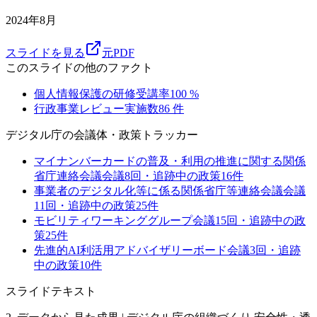
2024年8月
スライドを見る
元PDF
このスライドの他のファクト
個人情報保護の研修受講率
100
%
行政事業レビュー実施数
86
件
デジタル庁
の会議体・政策トラッカー
マイナンバーカードの普及・利用の推進に関する関係
省庁連絡会議
会議
8
回・追跡中の政策
16
件
事業者のデジタル化等に係る関係省庁等連絡会議
会議
11
回・追跡中の政策
25
件
モビリティワーキンググループ
会議
15
回・追跡中の政
策
25
件
先進的AI利活用アドバイザリーボード
会議
3
回・追跡
中の政策
10
件
スライドテキスト