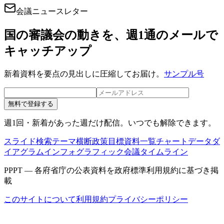
会議ニュースレター
国の審議会の動きを、週1通のメールで
キャッチアップ
新着資料を要点の見出しに圧縮してお届け。
サンプル号
無料で登録する
週1回・新着があった週だけ配信。いつでも解除できます。
スライド検索
テーマ横断
政策目標
資料一覧
チャートデータ
ダ
イアグラム
インフォグラフィック
会議タイムライン
PPPT — 各府省庁の公表資料を政府標準利用規約に基づき掲
載
このサイトについて
利用規約
プライバシーポリシー