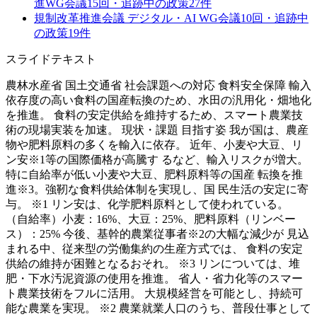
進WG
会議
15
回・追跡中の政策
27
件
規制改革推進会議 デジタル・AI WG
会議
10
回・追跡中
の政策
19
件
スライドテキスト
農林水産省 国土交通省 社会課題への対応 食料安全保障 輸入
依存度の高い食料の国産転換のため、水田の汎用化・畑地化
を推進。 食料の安定供給を維持するため、スマート農業技
術の現場実装を加速。 現状・課題 目指す姿 我が国は、農産
物や肥料原料の多くを輸入に依存。 近年、小麦や大豆、リ
ン安※1等の国際価格が高騰す るなど、輸入リスクが増大。
特に自給率が低い小麦や大豆、肥料原料等の国産 転換を推
進※3。強靭な食料供給体制を実現し、国 民生活の安定に寄
与。 ※1 リン安は、化学肥料原料として使われている。
（自給率）小麦：16%、大豆：25%、肥料原料（リンベー
ス）：25% 今後、基幹的農業従事者※2の大幅な減少が 見込
まれる中、従来型の労働集約の生産方式では、 食料の安定
供給の維持が困難となるおそれ。 ※3 リンについては、堆
肥・下水汚泥資源の使用を推進。 省人・省力化等のスマー
ト農業技術をフルに活用。 大規模経営を可能とし、持続可
能な農業を実現。 ※2 農業就業人口のうち、普段仕事として