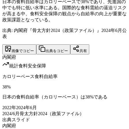
日本の食料自給率はカロリーベースで38%であり、先進国の
中でも特に低い水準にある。国際的な食料需給の逼迫リスク
が高まる中、食料安全保障の観点から自給率の向上が重要な
政策課題となっている。
出典: 内閣府『骨太方針2024（政策ファイル）』2024年6月公
表
画像でコピー
出典をコピー
共有
内閣府
統計
食料安全保障
カロリーベース食料自給率
38
%
日本の食料自給率（カロリーベース）は38%である
2022
年
2024年6月
2024/6月
骨太方針2024（政策ファイル）
出典スライド
内閣府