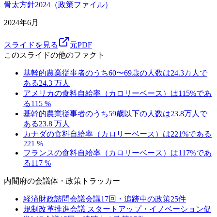
骨太方針2024（政策ファイル）
2024年6月
スライドを見る
元PDF
このスライドの他のファクト
基幹的農業従事者のうち60〜69歳の人数は24.3万人で
ある
24.3
万人
アメリカの食料自給率（カロリーベース）は115%であ
る
115
%
基幹的農業従事者のうち59歳以下の人数は23.8万人で
ある
23.8
万人
カナダの食料自給率（カロリーベース）は221%である
221
%
フランスの食料自給率（カロリーベース）は117%であ
る
117
%
内閣府
の会議体・政策トラッカー
経済財政諮問会議
会議
17
回・追跡中の政策
25
件
規制改革推進会議 スタートアップ・イノベーション促