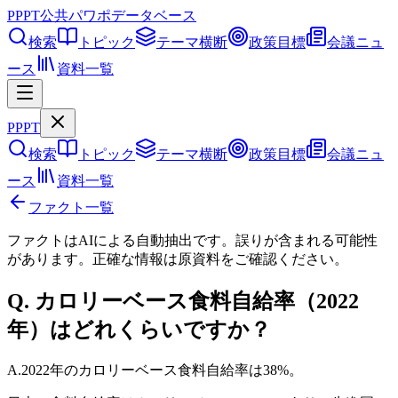
PPPT
公共パワポデータベース
検索
トピック
テーマ横断
政策目標
会議ニュ
ース
資料一覧
PPPT
検索
トピック
テーマ横断
政策目標
会議ニュ
ース
資料一覧
ファクト一覧
ファクトはAIによる自動抽出です。誤りが含まれる可能性
があります。正確な情報は
原資料
をご確認ください。
Q.
カロリーベース食料自給率（2022
年）はどれくらいですか？
A.
2022年のカロリーベース食料自給率は38%。