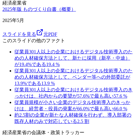
経済産業省
2025年版 ものづくり白書（概要）
2025年5月
スライドを見る
元PDF
このスライドの他のファクト
従業員301人以上の企業におけるデジタル技術導入のた
めの人材確保方法として、新たに採用（新卒・中途）
が19.4%である
19.4
%
従業員301人以上の企業におけるデジタル技術導入のた
めの人材確保方法として、ベンダー等への外部委託が
13.9%である
13.9
%
従業員301人以上の企業におけるデジタル技術導入のき
っかけは、社内からの要望が57.6%で最も高い
57.6
%
従業員規模が小さい企業のデジタル技術導入のきっか
けは、経営者・役員の発案が66.0%で最も高い
66.0
%
約2.5割の企業が新たな人材確保を行わず、導入部署の
既存人材のみで対応している
2.5
割
経済産業省
の会議体・政策トラッカー