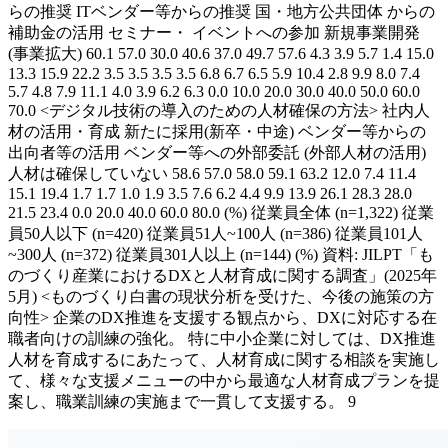
らの推奨 ITベンダー等からの推奨 国・地方公共団体 からの
補助金の活用 セミナー・ イベントへの参加 新規事業開発
(事業拡大) 60.1 57.0 30.0 40.6 37.0 49.7 57.6 4.3 3.9 5.7 1.4 15.0
13.3 15.9 22.2 3.5 3.5 3.5 3.5 6.8 6.7 6.5 5.9 10.4 2.8 9.9 8.0 7.4
5.7 4.8 7.9 11.1 4.0 3.9 6.2 6.3 0.0 10.0 20.0 30.0 40.0 50.0 60.0
70.0 <デジタル技術の導入のための人材確保の方法> 社内人
材の活用・育成 新たに採用(新卒・中途) ベンダー等からの
出向者等の活用 ベンダー等への外部委託 (外部人材の活用)
人材は確保していない 58.6 57.0 58.0 59.1 63.2 12.0 7.4 11.4
15.1 19.4 1.7 1.7 1.0 1.9 3.5 7.6 6.2 4.4 9.9 13.9 26.1 28.3 28.0
21.5 23.4 0.0 20.0 40.0 60.0 80.0 (%) 従業員全体 (n=1,322) 従業
員50人以下 (n=420) 従業員51人~100人 (n=386) 従業員101人
~300人 (n=372) 従業員301人以上 (n=144) (%) 資料: JILPT「も
のづくり産業におけるDXと人材育成に関する調査」(2025年
5月) <ものづくり白書の現状分析を受けた、今後の施策の方
向性> 企業のDX推進を支援する観点から、DXに対応する在
職者向けの訓練の強化。 特に中小企業に対しては、DX推進
人材を育成するにあたって、人材育成に関する相談を実施し
て、様々な支援メニューの中から最適な人材育成プランを提
案し、職業訓練の実施まで一貫して支援する。 9