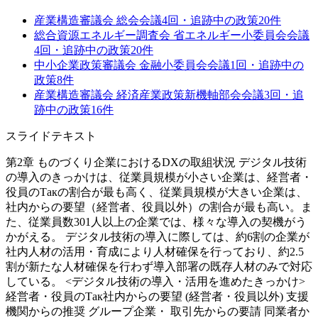
産業構造審議会 総会
会議
4
回・追跡中の政策
20
件
総合資源エネルギー調査会 省エネルギー小委員会
会議
4
回・追跡中の政策
20
件
中小企業政策審議会 金融小委員会
会議
1
回・追跡中の
政策
8
件
産業構造審議会 経済産業政策新機軸部会
会議
3
回・追
跡中の政策
16
件
スライドテキスト
第2章 ものづくり企業におけるDXの取組状況 デジタル技術
の導入のきっかけは、従業員規模が小さい企業は、経営者・
役員のТакの割合が最も高く、従業員規模が大きい企業は、
社内からの要望（経営者、役員以外）の割合が最も高い。ま
た、従業員数301人以上の企業では、様々な導入の契機がう
かがえる。 デジタル技術の導入に際しては、約6割の企業が
社内人材の活用・育成により人材確保を行っており、約2.5
割が新たな人材確保を行わず導入部署の既存人材のみで対応
している。 <デジタル技術の導入・活用を進めたきっかけ>
経営者・役員のТак社内からの要望 (経営者・役員以外) 支援
機関からの推奨 グループ企業・ 取引先からの要請 同業者か