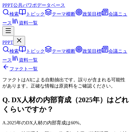
PPPT
公共パワポデータベース
検索
トピック
テーマ横断
政策目標
会議ニュ
ース
資料一覧
PPPT
検索
トピック
テーマ横断
政策目標
会議ニュ
ース
資料一覧
ファクト一覧
ファクトはAIによる自動抽出です。誤りが含まれる可能性
があります。正確な情報は
原資料
をご確認ください。
Q.
DX人材の内部育成（2025年）はどれ
くらいですか？
A.
2025年のDX人材の内部育成は60%。