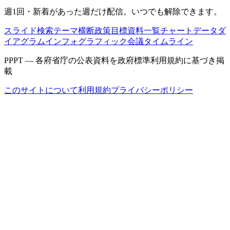
週1回・新着があった週だけ配信。いつでも解除できます。
スライド検索
テーマ横断
政策目標
資料一覧
チャートデータ
ダ
イアグラム
インフォグラフィック
会議タイムライン
PPPT — 各府省庁の公表資料を政府標準利用規約に基づき掲
載
このサイトについて
利用規約
プライバシーポリシー