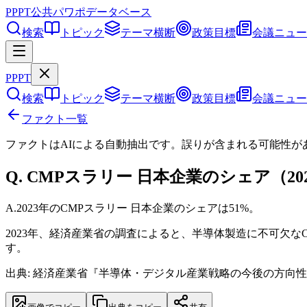
PPPT
公共パワポデータベース
検索
トピック
テーマ横断
政策目標
会議ニュー
PPPT
検索
トピック
テーマ横断
政策目標
会議ニュー
ファクト一覧
ファクトはAIによる自動抽出です。誤りが含まれる可能性が
Q.
CMPスラリー 日本企業のシェア（2
A.
2023年のCMPスラリー 日本企業のシェアは51%。
2023年、経済産業省の調査によると、半導体製造に不可欠
す。
出典: 経済産業省『半導体・デジタル産業戦略の今後の方向性（第