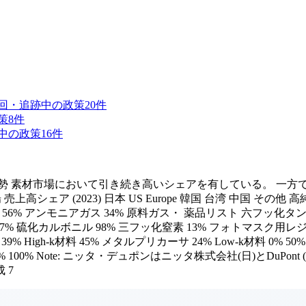
回・追跡中の政策
20
件
策
8
件
中の政策
16
件
勢 素材市場において引き続き高いシェアを有している。 一方
高シェア (2023) 日本 US Europe 韓国 台湾 中国 その他 高
 56% アンモニアガス 34% 原料ガス・ 薬品リスト 六フッ化タング
 77% 硫化カルボニル 98% 三フッ化窒素 13% フォトマスク用レ
材料 45% メタルプリカーサ 24% Low-k材料 0% 50% 100% 59% 
5% N/A 0% 50% 100% Note: ニッタ・デュポンはニッタ株式会社(日
 7