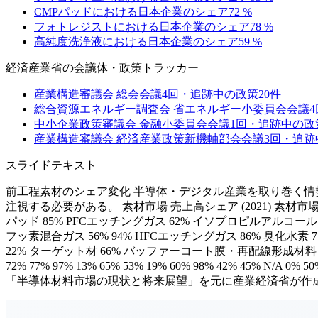
CMPパッドにおける日本企業のシェア
72
%
フォトレジストにおける日本企業のシェア
78
%
高純度洗浄液における日本企業のシェア
59
%
経済産業省
の会議体・政策トラッカー
産業構造審議会 総会
会議
4
回・追跡中の政策
20
件
総合資源エネルギー調査会 省エネルギー小委員会
会議
4
中小企業政策審議会 金融小委員会
会議
1
回・追跡中の政
産業構造審議会 経済産業政策新機軸部会
会議
3
回・追跡
スライドテキスト
前工程素材のシェア変化 半導体・デジタル産業を取り巻く情
注視する必要がある。 素材市場 売上高シェア (2021) 素材市場 売上
パッド 85% PFCエッチングガス 62% イソプロピルアルコール
フッ素混合ガス 56% 94% HFCエッチングガス 86% 臭化水素
22% ターゲット材 66% バッファーコート膜・再配線形成材料 39% High-k
72% 77% 97% 13% 65% 53% 19% 60% 98% 42% 4
「半導体材料市場の現状と将来展望」を元に産業経済省が作成