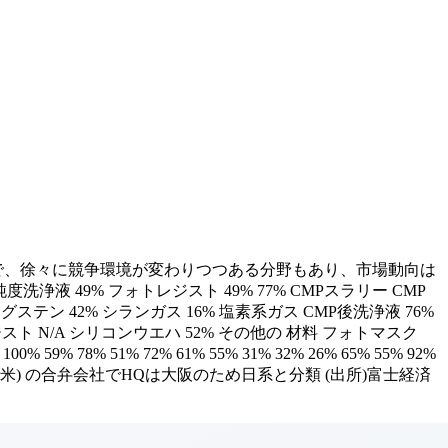
で、徐々に競争環境が変わりつつある分野もあり、市場動向は
純度洗浄液 49% フォトレジスト 49% 77% CMPスラリー CMP
ステン 42% シランガス 16% 塩素系ガス CMP後洗浄液 76%
ジスト N/A シリコンウエハ 52% その他の 材料 フォトマスク
78% 51% 72% 61% 55% 31% 32% 26% 65% 55% 92%
)とDuPont (米) の合弁会社でHQは大阪のため日系と分類 (出所)富士経済