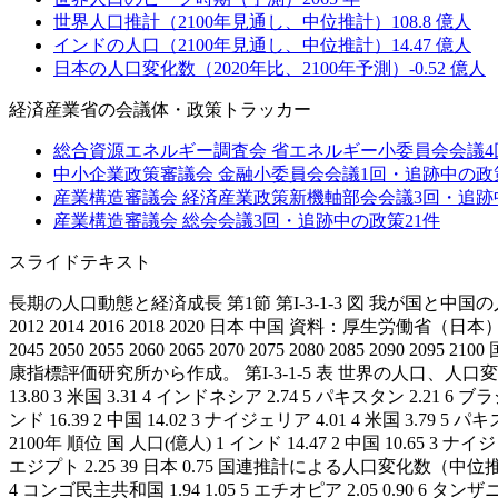
世界人口推計（2100年見通し、中位推計）
108.8
億人
インドの人口（2100年見通し、中位推計）
14.47
億人
日本の人口変化数（2020年比、2100年予測）
-0.52
億人
経済産業省
の会議体・政策トラッカー
総合資源エネルギー調査会 省エネルギー小委員会
会議
4
中小企業政策審議会 金融小委員会
会議
1
回・追跡中の政
産業構造審議会 経済産業政策新機軸部会
会議
3
回・追跡
産業構造審議会 総会
会議
3
回・追跡中の政策
21
件
スライドテキスト
長期の人口動態と経済成長 第1節 第I-3-1-3 図 我が国と中国の人口千人当たりの出生数 (
2012 2014 2016 2018 2020 日本 中国 資料：厚生労働省（日本）、国
2045 2050 2055 2060 2065 2070 2075 2080 2085
康指標評価研究所から作成。 第I-3-1-5 表 世界の人口、人口変
13.80 3 米国 3.31 4 インドネシア 2.74 5 パキスタン 2.21 6 ブ
ンド 16.39 2 中国 14.02 3 ナイジェリア 4.01 4 米国 3.79 5
2100年 順位 国 人口(億人) 1 インド 14.47 2 中国 10.65 3 ナイ
エジプト 2.25 39 日本 0.75 国連推計による人口変化数（中位推計） 20
4 コンゴ民主共和国 1.94 1.05 5 エチオピア 2.05 0.90 6 タンザニア 1.2