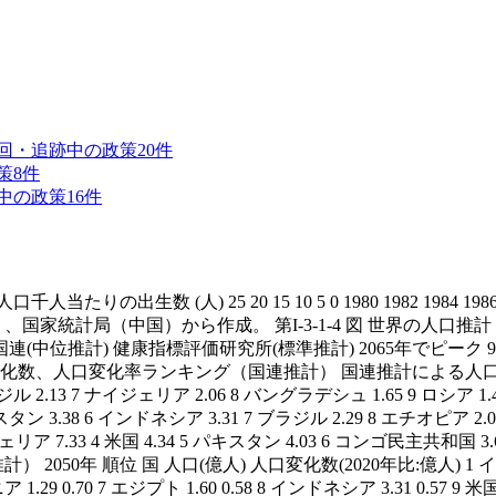
回・追跡中の政策
20
件
策
8
件
中の政策
16
件
人) 25 20 15 10 5 0 1980 1982 1984 1986 1988 1990 1
家統計局（中国）から作成。 第I-3-1-4 図 世界の人口推計 (億人) 115 110 1
 2090 2095 2100 国連(中位推計) 健康指標評価研究所(標準推計) 206
化数、人口変化率ランキング（国連推計） 国連推計による人口（中位推計）
ラジル 2.13 7 ナイジェリア 2.06 8 バングラデシュ 1.65 9 ロシア 1.4
 パキスタン 3.38 6 インドネシア 3.31 7 ブラジル 2.29 8 エチオピア 2
ジェリア 7.33 4 米国 4.34 5 パキスタン 4.03 6 コンゴ民主共和国 3.
50年 順位 国 人口(億人) 人口変化数(2020年比:億人) 1 インド 16.3
9 0.70 7 エジプト 1.60 0.58 8 インドネシア 3.31 0.57 9 米国 3.79