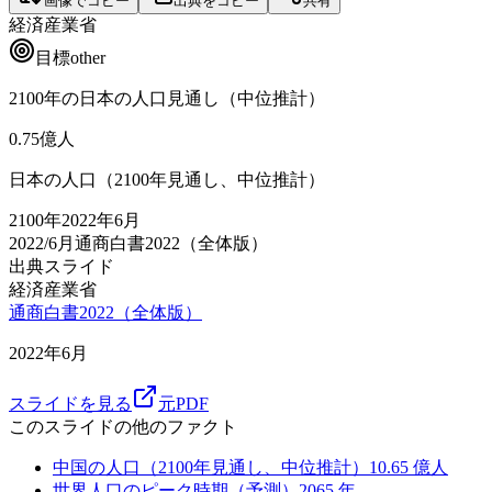
画像でコピー
出典をコピー
共有
経済産業省
目標
other
2100年の日本の人口見通し（中位推計）
0.75
億人
日本の人口（2100年見通し、中位推計）
2100
年
2022年6月
2022/6月
通商白書2022（全体版）
出典スライド
経済産業省
通商白書2022（全体版）
2022年6月
スライドを見る
元PDF
このスライドの他のファクト
中国の人口（2100年見通し、中位推計）
10.65
億人
世界人口のピーク時期（予測）
2065
年