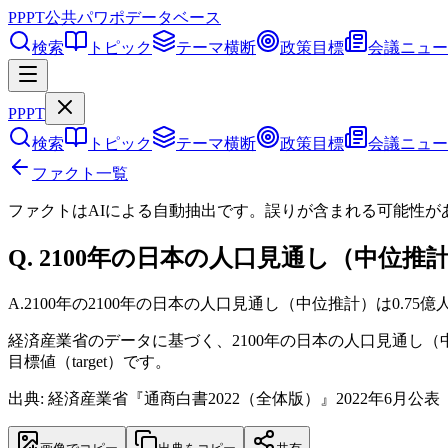
PPPT
公共パワポデータベース
検索
トピック
テーマ横断
政策目標
会議ニュー
PPPT
検索
トピック
テーマ横断
政策目標
会議ニュー
ファクト一覧
ファクトはAIによる自動抽出です。誤りが含まれる可能性が
Q.
2100年の日本の人口見通し（中位推
A.
2100年の2100年の日本の人口見通し（中位推計）は0.75億
経済産業省のデータに基づく、2100年の日本の人口見通し（
目標値（target）です。
出典: 経済産業省『通商白書2022（全体版）』2022年6月公表