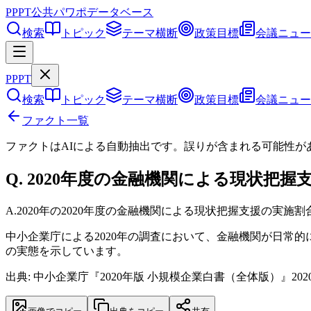
PPPT
公共パワポデータベース
検索
トピック
テーマ横断
政策目標
会議ニュー
PPPT
検索
トピック
テーマ横断
政策目標
会議ニュー
ファクト一覧
ファクトはAIによる自動抽出です。誤りが含まれる可能性が
Q.
2020年度の金融機関による現状把握
A.
2020年の2020年度の金融機関による現状把握支援の実施割合
中小企業庁による2020年の調査において、金融機関が日常
の実態を示しています。
出典: 中小企業庁『2020年版 小規模企業白書（全体版）』202