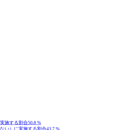
実施する割合
50.8
%
ない）に実施する割合
43.7
%