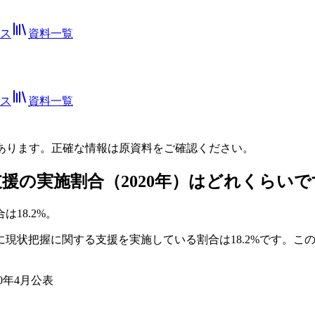
ス
資料一覧
ス
資料一覧
あります。正確な情報は
原資料
をご確認ください。
支援の実施割合（2020年）はどれくらい
は18.2%。
的に現状把握に関する支援を実施している割合は18.2%です。
0年4月公表