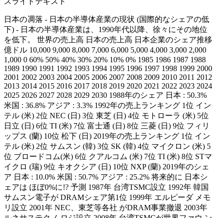
スライドテキスト
日本の凋落 - 日本の半導体産業の現状 (国際的なシェアの低
下) - 日本の半導体産業は、1990年代以降、徐々にその地位
を低下。 世界の売上高 日本の売上高 日本企業のシェア推移
億ドル 10,000 9,000 8,000 7,000 6,000 5,000 4,000 3,000 2,000
1,000 0 60% 50% 40% 30% 20% 10% 0% 1985 1986 1987 1988
1989 1990 1991 1992 1993 1994 1995 1996 1997 1998 1999 2000
2001 2002 2003 2004 2005 2006 2007 2008 2009 2010 2011 2012
2013 2014 2015 2016 2017 2018 2019 2020 2021 2022 2023 2024
2025 2026 2027 2028 2029 2030 1988年のシェア 日本 : 50.3%
米国 : 36.8% アジア : 3.3% 1992年の売上ランキング 1位 イン
テル (米) 2位 NEC (日) 3位 東芝 (日) 4位 モトローラ (米) 5位
日立 (日) 6位 TI (米) 7位 富士通 (日) 8位 三菱 (日) 9位 フィリ
ップス (蘭) 10位 松下 (日) 2019年の売上ランキング 1位 イン
テル (米) 2位 サムスン (韓) 3位 SK (韓) 4位 マイクロン (米) 5
位 ブロードコム(米) 6位 クアルコム (米) 7位 TI (米) 8位 STマ
イクロ (瑞) 9位 キオクシア (日) 10位 NXP (蘭) 2019年のシェ
ア 日本 : 10.0% 米国 : 50.7% アジア : 25.2% 将来的に 日本シ
ェアは ほぼ0%に!? 予測 1987年 台湾TSMC設立 1992年 韓国
サムスン電子が DRAMシェア第1位 1999年 エルピーダ メモ
リ設立 2001年 NEC、東芝等各社 がDRAM事業撤退 2003年
ルネサステクノ ロジ設立 2008年 台湾TSMCが世界ファウ ン