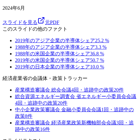
2024年6月
スライドを見る
元PDF
このスライドの他のファクト
2019年のアジア企業の半導体シェア
25.2
%
1988年のアジア企業の半導体シェア
3.3
%
1988年の米国企業の半導体シェア
36.8
%
2019年の米国企業の半導体シェア
50.7
%
2019年の日本企業の半導体シェア
10.0
%
経済産業省
の会議体・政策トラッカー
産業構造審議会 総会
会議
4
回・追跡中の政策
20
件
総合資源エネルギー調査会 省エネルギー小委員会
会議
4
回・追跡中の政策
20
件
中小企業政策審議会 金融小委員会
会議
1
回・追跡中の
政策
8
件
産業構造審議会 経済産業政策新機軸部会
会議
3
回・追
跡中の政策
16
件