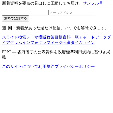
新着資料を要点の見出しに圧縮してお届け。
サンプル号
無料で登録する
週1回・新着があった週だけ配信。いつでも解除できます。
スライド検索
テーマ横断
政策目標
資料一覧
チャートデータ
ダ
イアグラム
インフォグラフィック
会議タイムライン
PPPT — 各府省庁の公表資料を政府標準利用規約に基づき掲
載
このサイトについて
利用規約
プライバシーポリシー