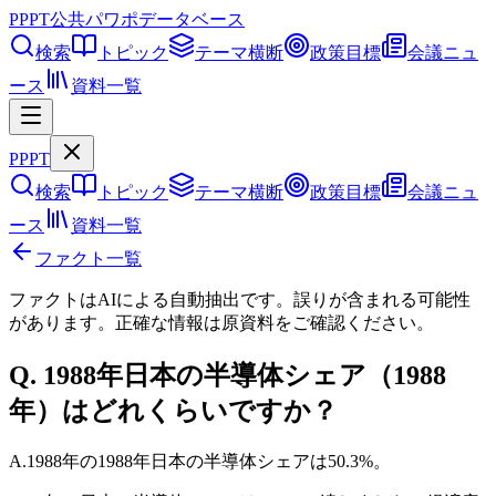
PPPT
公共パワポデータベース
検索
トピック
テーマ横断
政策目標
会議ニュ
ース
資料一覧
PPPT
検索
トピック
テーマ横断
政策目標
会議ニュ
ース
資料一覧
ファクト一覧
ファクトはAIによる自動抽出です。誤りが含まれる可能性
があります。正確な情報は
原資料
をご確認ください。
Q.
1988年日本の半導体シェア（1988
年）はどれくらいですか？
A.
1988年の1988年日本の半導体シェアは50.3%。