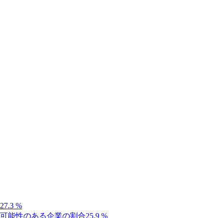
27.3
%
可能性のある企業の割合
25.9
%