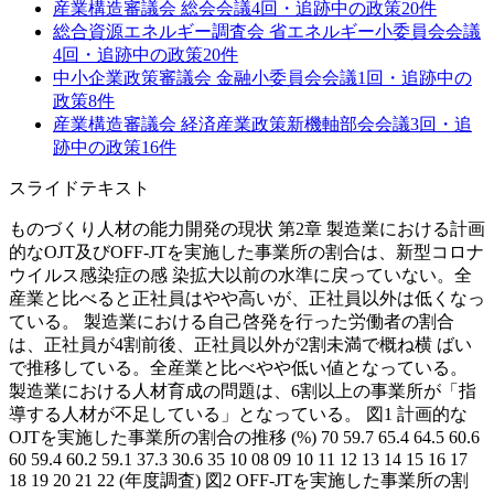
産業構造審議会 総会
会議
4
回・追跡中の政策
20
件
総合資源エネルギー調査会 省エネルギー小委員会
会議
4
回・追跡中の政策
20
件
中小企業政策審議会 金融小委員会
会議
1
回・追跡中の
政策
8
件
産業構造審議会 経済産業政策新機軸部会
会議
3
回・追
跡中の政策
16
件
スライドテキスト
ものづくり人材の能力開発の現状 第2章 製造業における計画
的なOJT及びOFF-JTを実施した事業所の割合は、新型コロナ
ウイルス感染症の感 染拡大以前の水準に戻っていない。全
産業と比べると正社員はやや高いが、正社員以外は低くなっ
ている。 製造業における自己啓発を行った労働者の割合
は、正社員が4割前後、正社員以外が2割未満で概ね横 ばい
で推移している。全産業と比べやや低い値となっている。
製造業における人材育成の問題は、6割以上の事業所が「指
導する人材が不足している」となっている。 図1 計画的な
OJTを実施した事業所の割合の推移 (%) 70 59.7 65.4 64.5 60.6
60 59.4 60.2 59.1 37.3 30.6 35 10 08 09 10 11 12 13 14 15 16 17
18 19 20 21 22 (年度調査) 図2 OFF-JTを実施した事業所の割