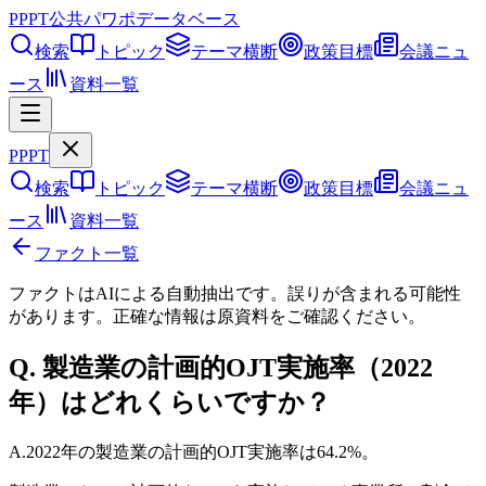
PPPT
公共パワポデータベース
検索
トピック
テーマ横断
政策目標
会議ニュ
ース
資料一覧
PPPT
検索
トピック
テーマ横断
政策目標
会議ニュ
ース
資料一覧
ファクト一覧
ファクトはAIによる自動抽出です。誤りが含まれる可能性
があります。正確な情報は
原資料
をご確認ください。
Q.
製造業の計画的OJT実施率（2022
年）はどれくらいですか？
A.
2022年の製造業の計画的OJT実施率は64.2%。