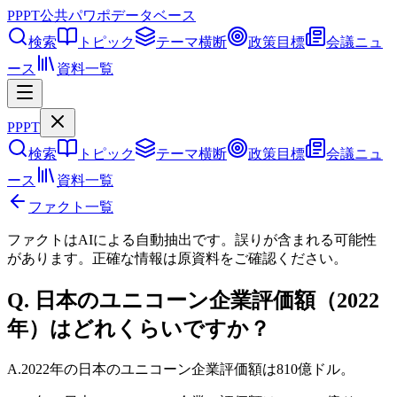
PPPT
公共パワポデータベース
検索
トピック
テーマ横断
政策目標
会議ニュ
ース
資料一覧
PPPT
検索
トピック
テーマ横断
政策目標
会議ニュ
ース
資料一覧
ファクト一覧
ファクトはAIによる自動抽出です。誤りが含まれる可能性
があります。正確な情報は
原資料
をご確認ください。
Q.
日本のユニコーン企業評価額（2022
年）はどれくらいですか？
A.
2022年の日本のユニコーン企業評価額は810億ドル。