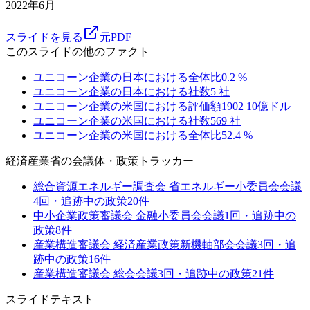
2022年6月
スライドを見る
元PDF
このスライドの他のファクト
ユニコーン企業の日本における全体比
0.2
%
ユニコーン企業の日本における社数
5
社
ユニコーン企業の米国における評価額
1902
10億ドル
ユニコーン企業の米国における社数
569
社
ユニコーン企業の米国における全体比
52.4
%
経済産業省
の会議体・政策トラッカー
総合資源エネルギー調査会 省エネルギー小委員会
会議
4
回・追跡中の政策
20
件
中小企業政策審議会 金融小委員会
会議
1
回・追跡中の
政策
8
件
産業構造審議会 経済産業政策新機軸部会
会議
3
回・追
跡中の政策
16
件
産業構造審議会 総会
会議
3
回・追跡中の政策
21
件
スライドテキスト