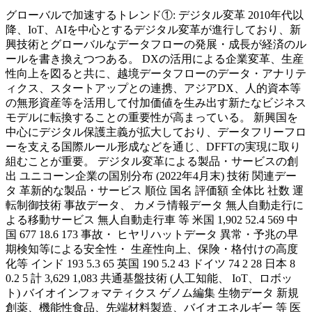
グローバルで加速するトレンド①: デジタル変革 2010年代以
降、IoT、AIを中心とするデジタル変革が進行しており、新
興技術とグローバルなデータフローの発展・成長が経済のル
ールを書き換えつつある。 DXの活用による企業変革、生産
性向上を図ると共に、越境データフローのデータ・アナリテ
ィクス、スタートアップとの連携、アジアDX、人的資本等
の無形資産等を活用して付加価値を生み出す新たなビジネス
モデルに転換することの重要性が高まっている。 新興国を
中心にデジタル保護主義が拡大しており、データフリーフロ
ーを支える国際ルール形成などを通じ、DFFTの実現に取り
組むことが重要。 デジタル変革による製品・サービスの創
出 ユニコーン企業の国別分布 (2022年4月末) 技術 関連デー
タ 革新的な製品・サービス 順位 国名 評価額 全体比 社数 運
転制御技術 事故データ、 カメラ情報データ 無人自動走行に
よる移動サービス 無人自動走行車 等 米国 1,902 52.4 569 中
国 677 18.6 173 事故・ ヒヤリハットデータ 異常・予兆の早
期検知等による安全性・ 生産性向上、保険・格付けの高度
化等 インド 193 5.3 65 英国 190 5.2 43 ドイツ 74 2 28 日本 8
0.2 5 計 3,629 1,083 共通基盤技術 (人工知能、 IoT、ロボッ
ト) バイオインフォマティクス ゲノム編集 生物データ 新規
創薬、機能性食品、先端材料製造、バイオエネルギー 等 医