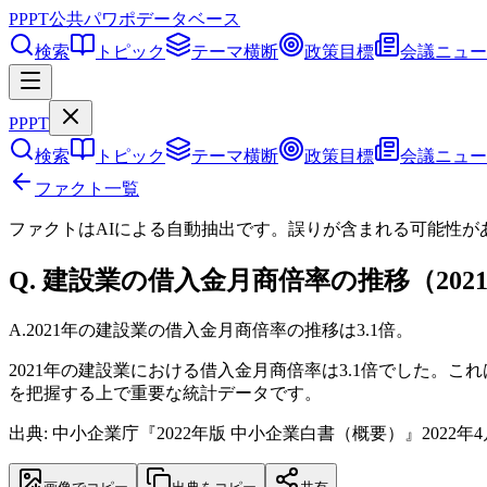
PPPT
公共パワポデータベース
検索
トピック
テーマ横断
政策目標
会議ニュー
PPPT
検索
トピック
テーマ横断
政策目標
会議ニュー
ファクト一覧
ファクトはAIによる自動抽出です。誤りが含まれる可能性が
Q.
建設業の借入金月商倍率の推移（20
A.
2021年の建設業の借入金月商倍率の推移は3.1倍。
2021年の建設業における借入金月商倍率は3.1倍でした
を把握する上で重要な統計データです。
出典: 中小企業庁『2022年版 中小企業白書（概要）』2022年