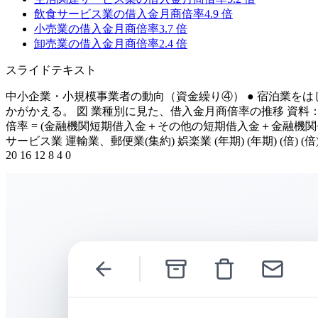
飲食サービス業の借入金月商倍率
4.9
倍
小売業の借入金月商倍率
3.7
倍
卸売業の借入金月商倍率
2.4
倍
スライドテキスト
中小企業・小規模事業者の動向（資金繰り④） ● 宿泊業を
かがかえる。 図 業種別に見た、借入金月商倍率の推移 資料：
倍率 = (金融機関短期借入金＋その他の短期借入金＋金融機関長
サービス業 運輸業、郵便業(集約) 娯楽業 (年期) (年期) (倍) (倍) 5.8 4.3 3.7 3.
20 16 12 8 4 0