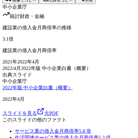
画像でコピー
出典をコピー
共有
中小企業庁
統計
財政・金融
建設業の借入金月商倍率の推移
3.1
倍
建設業の借入金月商倍率
2021
年
2022年4月
2022/4月
2022年版 中小企業白書（概要）
出典スライド
中小企業庁
2022年版 中小企業白書（概要）
2022年4月
スライドを見る
元PDF
このスライドの他のファクト
サービス業の借入金月商倍率
5.8
倍
生活関連サービス業の借入金月商倍率
5.2
倍