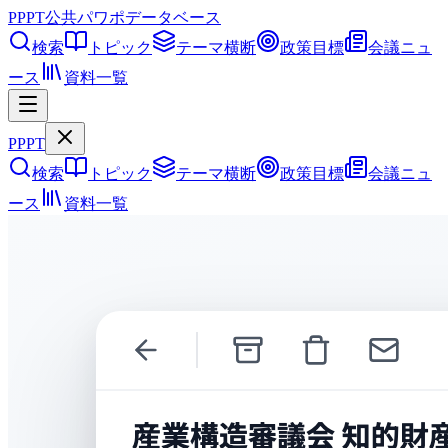
PPPT
公共パワポデータベース
検索
トピック
テーマ横断
政策目標
会議ニュ
ース
資料一覧
PPPT
検索
トピック
テーマ横断
政策目標
会議ニュ
ース
資料一覧