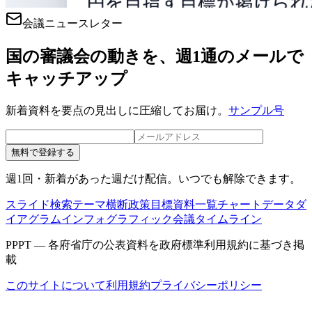
会議ニュースレター
国の審議会の動きを、週1通のメールで
キャッチアップ
新着資料を要点の見出しに圧縮してお届け。
サンプル号
無料で登録する
週1回・新着があった週だけ配信。いつでも解除できます。
スライド検索
テーマ横断
政策目標
資料一覧
チャートデータ
ダ
イアグラム
インフォグラフィック
会議タイムライン
PPPT — 各府省庁の公表資料を政府標準利用規約に基づき掲
載
このサイトについて
利用規約
プライバシーポリシー