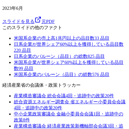
2023年6月
スライドを見る
元PDF
このスライドの他のファクト
米国系企業の売上高1兆円以上の品目数
33
品目
日系企業が世界シェア60%以上を獲得している品目数
220
品目
日系企業のバルーン（品目）の総数
825
品目
米国系企業が世界シェア60%以上を獲得している品目
数
99
品目
米国系企業のバルーン（品目）の総数
576
品目
経済産業省
の会議体・政策トラッカー
産業構造審議会 総会
会議
4
回・追跡中の政策
20
件
総合資源エネルギー調査会 省エネルギー小委員会
会議
4
回・追跡中の政策
20
件
中小企業政策審議会 金融小委員会
会議
1
回・追跡中の
政策
8
件
産業構造審議会 経済産業政策新機軸部会
会議
3
回・追