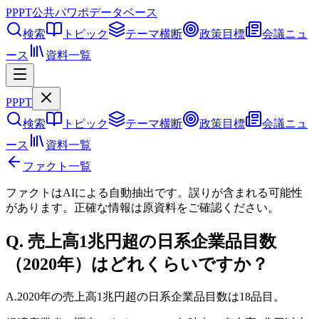
PPPT
公共パワポデータベース
検索
トピック
テーマ横断
政策目標
会議ニュ
ース
資料一覧
PPPT
検索
トピック
テーマ横断
政策目標
会議ニュ
ース
資料一覧
ファクト一覧
ファクトはAIによる自動抽出です。誤りが含まれる可能性
があります。正確な情報は
原資料
をご確認ください。
Q.
売上高1兆円超の日系企業品目数
（2020年）はどれくらいですか？
A.
2020年の売上高1兆円超の日系企業品目数は18品目。