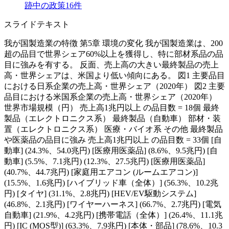
跡中の政策
16
件
スライドテキスト
我が国製造業の特徴 第5章 環境の変化 我が国製造業は、200
超の品目で世界シェア60%以上を獲得し、特に部材系品の品
目に強みを有する。 反面、売上高の大きい最終製品の売上
高・世界シェアは、米国より低い傾向にある。 図1 主要品目
における日系企業の売上高・世界シェア（2020年） 図2 主要
品目における米国系企業の売上高・世界シェア（2020年）
世界市場規模（円） 売上高1兆円以上 の品目数 = 18個 最終
製品（エレクトロニクス系） 最終製品（自動車） 部材・装
置（エレクトロニクス系） 医療・バイオ系 その他 最終製品
や医薬品の品目に強み 売上高1兆円以上 の品目数 = 33個 [自
動車] (24.3%、54.0兆円) [医療用医薬品] (8.6%、9.5兆円) [自
動車] (5.5%、7.1兆円) (12.3%、27.5兆円) [医療用医薬品]
(40.7%、44.7兆円) [家庭用エアコン (ルームエアコン)]
(15.5%、1.6兆円) [ハイブリッド車（全体）] (56.3%、10.2兆
円) [タイヤ] (31.1%、2.8兆円) [HEV/EV駆動システム]
(46.8%、2.1兆円) [ワイヤーハーネス] (66.7%、2.7兆円) [電気
自動車] (21.9%、4.2兆円) [携帯電話（全体）] (26.4%、11.1兆
円) [IC (MOS型)] (63.3%、7.9兆円) [本体・部品] (78.6%、10.3