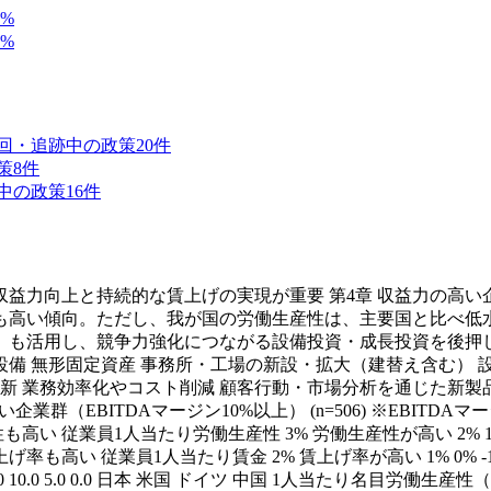
%
%
回・追跡中の政策
20
件
策
8
件
中の政策
16
件
益力向上と持続的な賃上げの実現が重要 第4章 収益力の高
も高い傾向。ただし、我が国の労働生産性は、主要国と比べ低水
」も活用し、競争力強化につながる設備投資・成長投資を後押し
械設備 無形固定資産 事務所・工場の新設・拡大（建替え含む）
効率化やコスト削減 顧客行動・市場分析を通じた新製品・新事業・新サ
高い企業群（EBITDAマージン10%以上） (n=506) ※EBI
1人当たり労働生産性 3% 労働生産性が高い 2% 1% 0% -1% -
 従業員1人当たり賃金 2% 賃上げ率が高い 1% 0% -1% -2% 
.0 10.0 5.0 0.0 日本 米国 ドイツ 中国 1人当たり名目労