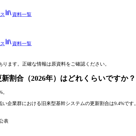
ス
資料一覧
ス
資料一覧
あります。正確な情報は
原資料
をご確認ください。
新割合（2026年）はどれくらいですか？
%。
が低い企業群における旧来型基幹システムの更新割合は9.4%で
月公表