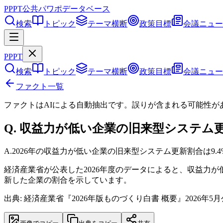
PPPT
公共パワポデータベース
検索
トピック
テーマ横断
政策目標
会議ニュー
PPPT
検索
トピック
テーマ横断
政策目標
会議ニュー
ファクト一覧
ファクトはAIによる自動抽出です。誤りが含まれる可能性が
Q.
収益力が低い企業の旧来型システム更
A.
2026年の収益力が低い企業の旧来型システム更新割合は9.4
経済産業省が公表した2026年度のデータによると、収益力
新した企業の割合を示しています。
出典: 経済産業省『2026年版ものづくり白書 概要』2026年5