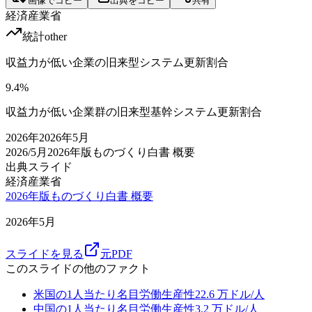
画像でコピー
出典をコピー
共有
経済産業省
統計
other
収益力が低い企業の旧来型システム更新割合
9.4
%
収益力が低い企業群の旧来型基幹システム更新割合
2026
年
2026年5月
2026/5月
2026年版ものづくり白書 概要
出典スライド
経済産業省
2026年版ものづくり白書 概要
2026年5月
スライドを見る
元PDF
このスライドの他のファクト
米国の1人当たり名目労働生産性
22.6
万ドル/人
中国の1人当たり名目労働生産性
3.2
万ドル/人