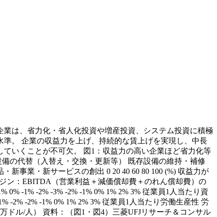
い企業は、省力化・省人化投資や増産投資、システム投資に積極
準。 企業の収益力を上げ、持続的な賃上げを実現し、中長
ていくことが不可欠。 図1：収益力の高い企業ほど省力化等
 設備の代替（入替え・交換・更新等） 既存設備の維持・補修
ービスの創出 0 20 40 60 80 100 (%) 収益力が
TDAマージン：EBITDA（営業利益＋減価償却費＋のれん償却費）の
2% -3% -2% -1% 0% 1% 2% 3% 従業員1人当たり資
-2% -1% 0% 1% 2% 3% 従業員1人当たり労働生産性 労
働生産性（万ドル/人） 資料：（図1・図4）三菱UFJリサーチ＆コンサル