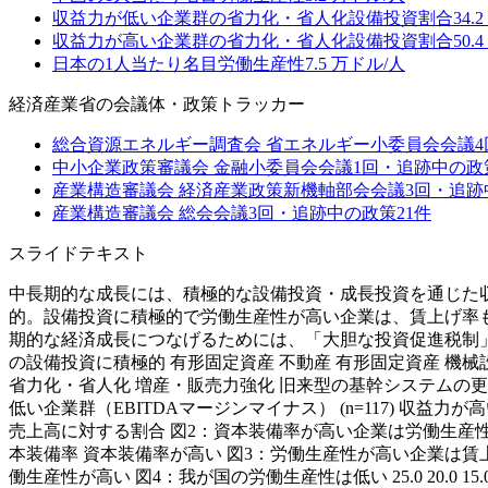
収益力が低い企業群の省力化・省人化設備投資割合
34.2
収益力が高い企業群の省力化・省人化設備投資割合
50.4
日本の1人当たり名目労働生産性
7.5
万ドル/人
経済産業省
の会議体・政策トラッカー
総合資源エネルギー調査会 省エネルギー小委員会
会議
4
中小企業政策審議会 金融小委員会
会議
1
回・追跡中の政
産業構造審議会 経済産業政策新機軸部会
会議
3
回・追跡
産業構造審議会 総会
会議
3
回・追跡中の政策
21
件
スライドテキスト
中長期的な成長には、積極的な設備投資・成長投資を通じた収
的。設備投資に積極的で労働生産性が高い企業は、賃上げ率
期的な経済成長につなげるためには、「大胆な投資促進税制
の設備投資に積極的 有形固定資産 不動産 有形固定資産 機
省力化・省人化 増産・販売力強化 旧来型の基幹システムの更新 業務
低い企業群（EBITDAマージンマイナス） (n=117) 収益力が
売上高に対する割合 図2：資本装備率が高い企業は労働生産性も高い 従業員
本装備率 資本装備率が高い 図3：労働生産性が高い企業は賃上げ率も高い
働生産性が高い 図4：我が国の労働生産性は低い 25.0 20.0 15