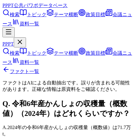
PPPT
公共パワポデータベース
検索
トピック
テーマ横断
政策目標
会議ニュ
ース
資料一覧
PPPT
検索
トピック
テーマ横断
政策目標
会議ニュ
ース
資料一覧
ファクト一覧
ファクトはAIによる自動抽出です。誤りが含まれる可能性
があります。正確な情報は
原資料
をご確認ください。
Q.
令和6年産かんしょの収穫量（概数
値）（2024年）はどれくらいですか？
A.
2024年の令和6年産かんしょの収穫量（概数値）は71.7万
t。