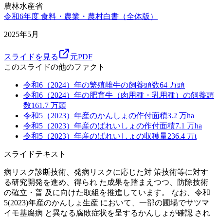
農林水産省
令和6年度 食料・農業・農村白書（全体版）
2025年5月
スライドを見る
元PDF
このスライドの他のファクト
令和6（2024）年の繁殖雌牛の飼養頭数
64
万頭
令和6（2024）年の肥育牛（肉用種・乳用種）の飼養頭
数
161.7
万頭
令和5（2023）年産のかんしょの作付面積
3.2
万ha
令和5（2023）年産のばれいしょの作付面積
7.1
万ha
令和5（2023）年産のばれいしょの収穫量
236.4
万t
スライドテキスト
病リスク診断技術、発病リスクに応じた対 策技術等に対す
る研究開発を進め、得られ た成果を踏まえつつ、防除技術
の確立・普 及に向けた取組を推進しています。 なお、令和
5(2023)年産のかんしょ生産 において、一部の圃場でサツマ
イモ基腐病 と異なる腐敗症状を呈するかんしょが確認 され