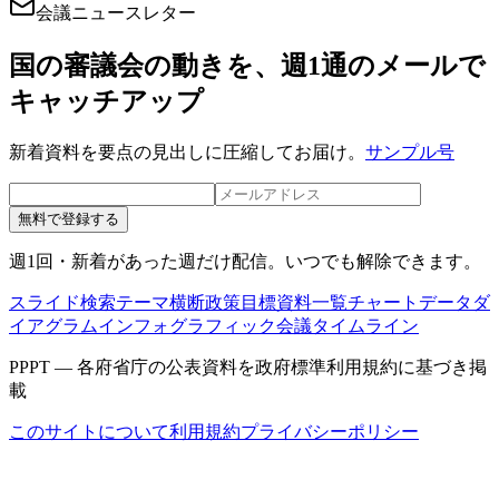
会議ニュースレター
国の審議会の動きを、週1通のメールで
キャッチアップ
新着資料を要点の見出しに圧縮してお届け。
サンプル号
無料で登録する
週1回・新着があった週だけ配信。いつでも解除できます。
スライド検索
テーマ横断
政策目標
資料一覧
チャートデータ
ダ
イアグラム
インフォグラフィック
会議タイムライン
PPPT — 各府省庁の公表資料を政府標準利用規約に基づき掲
載
このサイトについて
利用規約
プライバシーポリシー