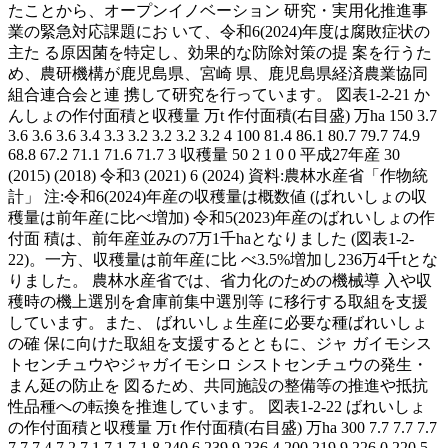
たことから、オープンイノベーション 研究・実用化推進事
業の緊急対応課題にお いて、令和6(2024)年度は腐敗症状の
主た る原因菌を特定し、効果的な防除対策の提 案を行うた
め、農研機構が鹿児島県、宮崎 県、鹿児島県経済農業協同
組合連合会と連 携して研究を行っています。 図表1-2-21 か
んしょの作付面積と収穫量 万t 作付面積(右目盛) 万ha 150 3.7
3.6 3.6 3.6 3.4 3.3 3.2 3.2 3.2 3.2 4 100 81.4 86.1 80.7 79.7 74.9
68.8 67.2 71.1 71.6 71.7 3 収穫量 50 2 1 0 0 平成27年産 30
(2015) (2018) 令和3 (2021) 6 (2024) 資料:農林水産省「作物統
計」 注:令和6(2024)年産の収穫量は概数値 (ばれいしょの収
穫量は前年産に比べ増加) 令和5(2023)年産のばれいしょの作
付面 積は、前年産並みの7万1千haとなりました (図表1-2-
22)。一方、収穫量は前年産に比 べ3.5%増加し236万4千tとな
りました。 農林水産省では、省力化のための機械導 入や収
穫時の機上選別を倉庫前集中選別等 に移行する取組を支援
しています。また、 ばれいしょ生産に必要な種ばれいしょ
の確 保に向けた取組を支援するとともに、ジャ ガイモシス
トセンチュウやジャガイモシロ シストセンチュウの発生・
まん延の防止を 図るため、共同施設の整備等の推進や抵抗
性品種への転換を推進しています。 図表1-2-22 ばれいしょ
の作付面積と収穫量 万t 作付面積(右目盛) 万ha 300 7.7 7.7 7.7
7.7 7.4 7.2 7.1 7.1 7.1 8 240.6 239.9 236.4 200 219.9 226.0 220.5