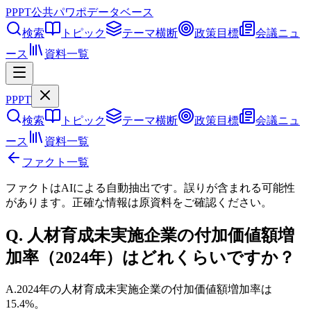
PPPT
公共パワポデータベース
検索
トピック
テーマ横断
政策目標
会議ニュ
ース
資料一覧
PPPT
検索
トピック
テーマ横断
政策目標
会議ニュ
ース
資料一覧
ファクト一覧
ファクトはAIによる自動抽出です。誤りが含まれる可能性
があります。正確な情報は
原資料
をご確認ください。
Q.
人材育成未実施企業の付加価値額増
加率（2024年）はどれくらいですか？
A.
2024年の人材育成未実施企業の付加価値額増加率は
15.4%。