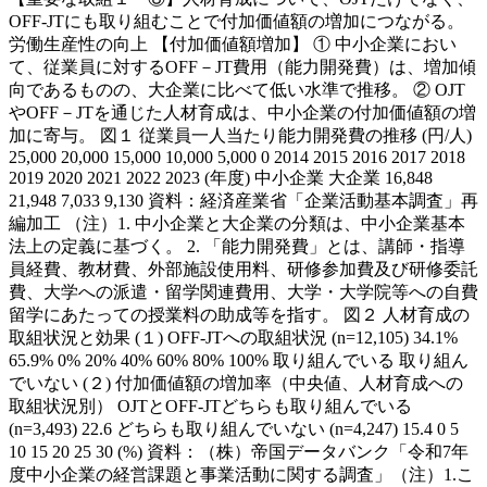
OFF-JTにも取り組むことで付加価値額の増加につながる。
労働生産性の向上 【付加価値額増加】 ① 中小企業におい
て、従業員に対するOFF－JT費用（能力開発費）は、増加傾
向であるものの、大企業に比べて低い水準で推移。 ② OJT
やOFF－JTを通じた人材育成は、中小企業の付加価値額の増
加に寄与。 図１ 従業員一人当たり能力開発費の推移 (円/人)
25,000 20,000 15,000 10,000 5,000 0 2014 2015 2016 2017 2018
2019 2020 2021 2022 2023 (年度) 中小企業 大企業 16,848
21,948 7,033 9,130 資料：経済産業省「企業活動基本調査」再
編加工 （注）1. 中小企業と大企業の分類は、中小企業基本
法上の定義に基づく。 2. 「能力開発費」とは、講師・指導
員経費、教材費、外部施設使用料、研修参加費及び研修委託
費、大学への派遣・留学関連費用、大学・大学院等への自費
留学にあたっての授業料の助成等を指す。 図２ 人材育成の
取組状況と効果 (１) OFF-JTへの取組状況 (n=12,105) 34.1%
65.9% 0% 20% 40% 60% 80% 100% 取り組んでいる 取り組ん
でいない (２) 付加価値額の増加率（中央値、人材育成への
取組状況別） OJTとOFF-JTどちらも取り組んでいる
(n=3,493) 22.6 どちらも取り組んでいない (n=4,247) 15.4 0 5
10 15 20 25 30 (%) 資料：（株）帝国データバンク「令和7年
度中小企業の経営課題と事業活動に関する調査」（注）1.こ