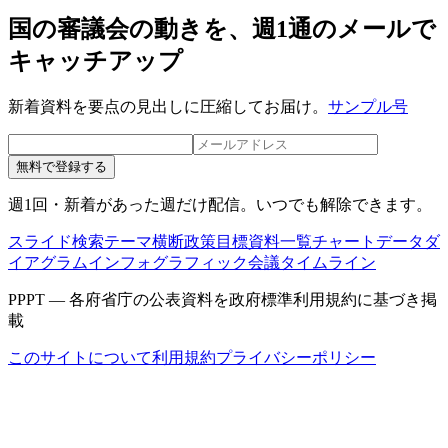
国の審議会の動きを、週1通のメールで
キャッチアップ
新着資料を要点の見出しに圧縮してお届け。
サンプル号
無料で登録する
週1回・新着があった週だけ配信。いつでも解除できます。
スライド検索
テーマ横断
政策目標
資料一覧
チャートデータ
ダ
イアグラム
インフォグラフィック
会議タイムライン
PPPT — 各府省庁の公表資料を政府標準利用規約に基づき掲
載
このサイトについて
利用規約
プライバシーポリシー