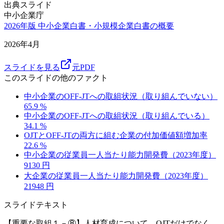
出典スライド
中小企業庁
2026年版 中小企業白書・小規模企業白書の概要
2026年4月
スライドを見る
元PDF
このスライドの他のファクト
中小企業のOFF-JTへの取組状況（取り組んでいない）
65.9
%
中小企業のOFF-JTへの取組状況（取り組んでいる）
34.1
%
OJTとOFF-JTの両方に組む企業の付加価値額増加率
22.6
%
中小企業の従業員一人当たり能力開発費（2023年度）
9130
円
大企業の従業員一人当たり能力開発費（2023年度）
21948
円
スライドテキスト
【重要な取組１－⑧】人材育成について、OJTだけでなく、