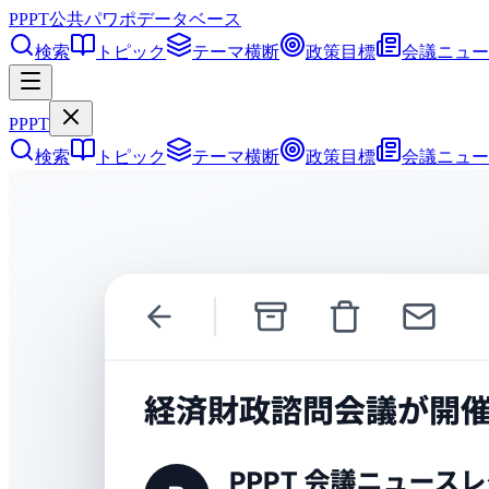
PPPT
公共パワポデータベース
検索
トピック
テーマ横断
政策目標
会議ニュー
PPPT
検索
トピック
テーマ横断
政策目標
会議ニュー