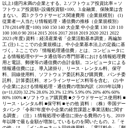
以上1億円未満の企業とする。2.ソフトウェア投資比率＝ソ
フトウェア投資額÷設備投資額×100。3.金融業、保険業は含
まない。 図3 クラウドサービス関連費用（企業規模別） (1)
従業者一人当たり情報処理・通信費の推移（企業規模別）
170 (2014年度=100) 160 150 140 大企業 中小企業 130 120 110
100 100.0 90 2014 2015 2016 2017 2018 2019 2020 2021 2022
2023 (年度) 資料：経済産業省「企業活動基本調査」再編加
工 (注) 1.ここでの企業規模は、中小企業基本法上の定義に基
づく。2.ここでの「情報処理通信費」とは、コンピュータに
よる情報処理やデータ通信等の専門部署における情報処理費
用と電話、郵便等の通信費の合計金額。コンピュータによる
情報通信費には、導入諸掛り、リース・レンタル料、保守
料、回線使用料、ソフトウェア委託料及び購買費、パンチ委
託料、計算委託料、オンラインサービス料等を含む。 (2) 中
小企業における情報処理・通信費の増加内訳（2019年以降）
(n=11,020) 32.2% 28.6% 20.3% 12.9% 5.9% 0% 20% 40% 60%
80% 100% ■ソフトウェア購買費 ■クラウドサービス使用料 ■
リース・レンタル料 ■保守料 ■その他 資料：（株）帝国デー
タバンク「令和7年度中小企業の経営課題と事業活動に関す
る調査」（注）1.情報処理や通信に掛かる費用のうち、2019
年以降で最も金額が増加しているものを聞いたもの。2.「そ
の他」は、「インターネット回線使用料」「電話料金」「郵