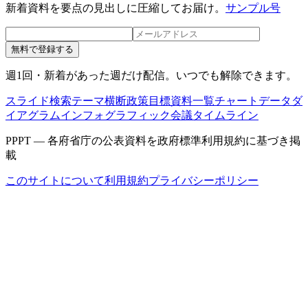
新着資料を要点の見出しに圧縮してお届け。
サンプル号
無料で登録する
週1回・新着があった週だけ配信。いつでも解除できます。
スライド検索
テーマ横断
政策目標
資料一覧
チャートデータ
ダ
イアグラム
インフォグラフィック
会議タイムライン
PPPT — 各府省庁の公表資料を政府標準利用規約に基づき掲
載
このサイトについて
利用規約
プライバシーポリシー