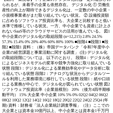
られるが、未着手の企業も依然存在。 デジタル化 ① 労働生
産性の向上が期待できるデジタル化は、一定数の中小企業・
小規模事業者がまだ取り組んでいない状況。 ② 設備投資額
に占めるソフトウェア投資比率も、大企業と比較すると低い
水準で推移している状況。一方、中小企業でも資産に計上さ
れないSaaS等のクラウドサービスの活用が進んでいる。 図1
中小企業のデジタル化の取組段階 (n=12,215) 2.8% 24.5%
57.3% 15.4% 0% 20% 40% 60% 80% 100% ■段階4 ■段階3 ■段
階2 ■段階1 資料：（株）帝国データバンク「令和7年度中小
企業の経営課題と事業活動に関する調査」 (注) デジタル化
の取組段階については、以下のとおり。 段階4：デジタル化
によるビジネスモデルの変革や競争力強化に取り組んでいる
状態 段階3：デジタル化による業務効率化やデータ分析に取
り組んでいる状態 段階2：アナログな状況からデジタルツー
ルを利用した業務環境に移行している状態 段階1：紙や口頭
による業務が中心で、デジタル化が図られていない状態 図2
ソフトウェア投資比率（企業規模別） 20% （後方4四半期移
動平均） 15% 大企業 中小企業 10% 5% 0% 02Q2 04Q2 06Q2
08Q2 10Q2 12Q2 14Q2 16Q2 18Q2 20Q2 22Q2 24Q2 25Q4 (年
期) 資料：財務省「法人企業統計調査季報」（注）ここでの
大企業とは資本金10億円以上、中小企業とは資本金1千万円