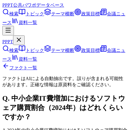
PPPT
公共パワポデータベース
検索
トピック
テーマ横断
政策目標
会議ニュ
ース
資料一覧
PPPT
検索
トピック
テーマ横断
政策目標
会議ニュ
ース
資料一覧
ファクト一覧
ファクトはAIによる自動抽出です。誤りが含まれる可能性
があります。正確な情報は
原資料
をご確認ください。
Q.
中小企業IT費増加におけるソフトウ
ェア購買割合（2024年）はどれくらい
ですか？