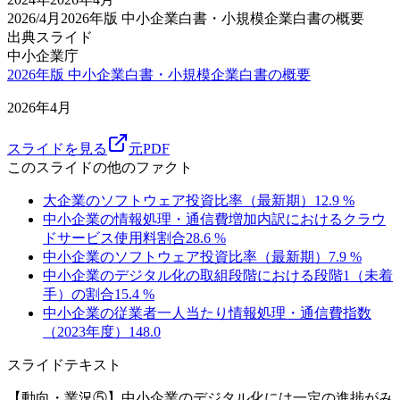
2026/4月
2026年版 中小企業白書・小規模企業白書の概要
出典スライド
中小企業庁
2026年版 中小企業白書・小規模企業白書の概要
2026年4月
スライドを見る
元PDF
このスライドの他のファクト
大企業のソフトウェア投資比率（最新期）
12.9
%
中小企業の情報処理・通信費増加内訳におけるクラウ
ドサービス使用料割合
28.6
%
中小企業のソフトウェア投資比率（最新期）
7.9
%
中小企業のデジタル化の取組段階における段階1（未着
手）の割合
15.4
%
中小企業の従業者一人当たり情報処理・通信費指数
（2023年度）
148.0
スライドテキスト
【動向・業況⑤】中小企業のデジタル化には一定の進捗がみ