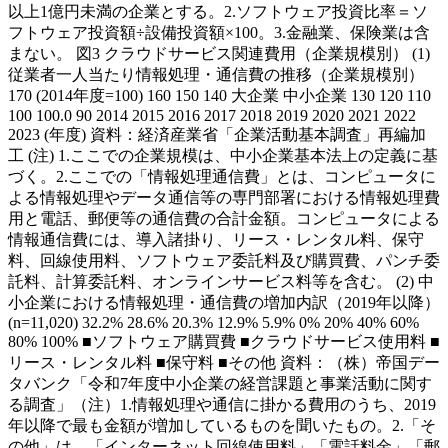
以上1億円未満の企業とする。2.ソフトウェア投資比率＝ソ
フトウェア投資額÷設備投資額×100。3.金融業、保険業は含
まない。 図3 クラウドサービス関連費用（企業規模別） (1)
従業者一人当たり情報処理・通信費の推移（企業規模別）
170 (2014年度=100) 160 150 140 大企業 中小企業 130 120 110
100 100.0 90 2014 2015 2016 2017 2018 2019 2020 2021 2022
2023 (年度) 資料：経済産業省「企業活動基本調査」再編加
工 (注) 1.ここでの企業規模は、中小企業基本法上の定義に基
づく。2.ここでの「情報処理通信費」とは、コンピュータに
よる情報処理やデータ通信等の専門部署における情報処理費
用と電話、郵便等の通信費の合計金額。コンピュータによる
情報通信費には、導入諸掛り、リース・レンタル料、保守
料、回線使用料、ソフトウェア委託料及び購買費、パンチ委
託料、計算委託料、オンラインサービス料等を含む。 (2) 中
小企業における情報処理・通信費の増加内訳（2019年以降）
(n=11,020) 32.2% 28.6% 20.3% 12.9% 5.9% 0% 20% 40% 60%
80% 100% ■ソフトウェア購買費 ■クラウドサービス使用料 ■
リース・レンタル料 ■保守料 ■その他 資料：（株）帝国デー
タバンク「令和7年度中小企業の経営課題と事業活動に関す
る調査」（注）1.情報処理や通信に掛かる費用のうち、2019
年以降で最も金額が増加しているものを聞いたもの。2.「そ
の他」は、「インターネット回線使用料」「電話料金」「郵