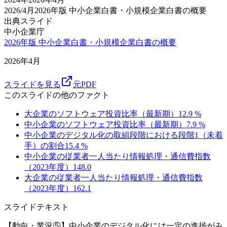
2026/4月
2026年版 中小企業白書・小規模企業白書の概要
出典スライド
中小企業庁
2026年版 中小企業白書・小規模企業白書の概要
2026年4月
スライドを見る
元PDF
このスライドの他のファクト
大企業のソフトウェア投資比率（最新期）
12.9
%
中小企業のソフトウェア投資比率（最新期）
7.9
%
中小企業のデジタル化の取組段階における段階1（未着
手）の割合
15.4
%
中小企業の従業者一人当たり情報処理・通信費指数
（2023年度）
148.0
大企業の従業者一人当たり情報処理・通信費指数
（2023年度）
162.1
スライドテキスト
【動向・業況⑤】中小企業のデジタル化には一定の進捗がみ