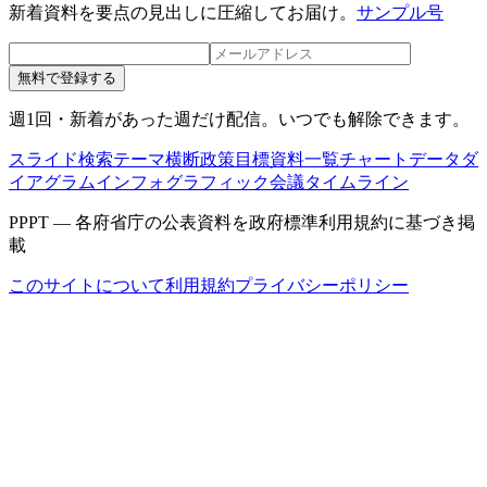
新着資料を要点の見出しに圧縮してお届け。
サンプル号
無料で登録する
週1回・新着があった週だけ配信。いつでも解除できます。
スライド検索
テーマ横断
政策目標
資料一覧
チャートデータ
ダ
イアグラム
インフォグラフィック
会議タイムライン
PPPT — 各府省庁の公表資料を政府標準利用規約に基づき掲
載
このサイトについて
利用規約
プライバシーポリシー