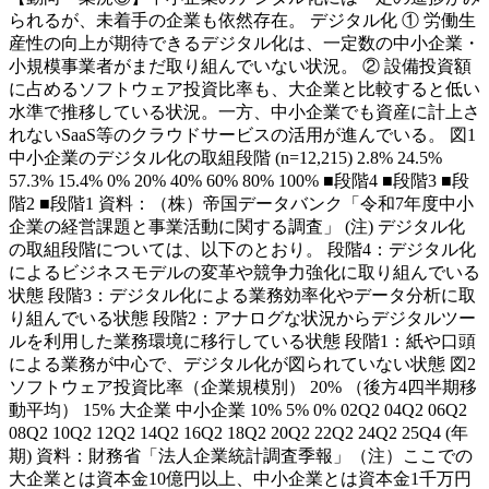
られるが、未着手の企業も依然存在。 デジタル化 ① 労働生
産性の向上が期待できるデジタル化は、一定数の中小企業・
小規模事業者がまだ取り組んでいない状況。 ② 設備投資額
に占めるソフトウェア投資比率も、大企業と比較すると低い
水準で推移している状況。一方、中小企業でも資産に計上さ
れないSaaS等のクラウドサービスの活用が進んでいる。 図1
中小企業のデジタル化の取組段階 (n=12,215) 2.8% 24.5%
57.3% 15.4% 0% 20% 40% 60% 80% 100% ■段階4 ■段階3 ■段
階2 ■段階1 資料：（株）帝国データバンク「令和7年度中小
企業の経営課題と事業活動に関する調査」 (注) デジタル化
の取組段階については、以下のとおり。 段階4：デジタル化
によるビジネスモデルの変革や競争力強化に取り組んでいる
状態 段階3：デジタル化による業務効率化やデータ分析に取
り組んでいる状態 段階2：アナログな状況からデジタルツー
ルを利用した業務環境に移行している状態 段階1：紙や口頭
による業務が中心で、デジタル化が図られていない状態 図2
ソフトウェア投資比率（企業規模別） 20% （後方4四半期移
動平均） 15% 大企業 中小企業 10% 5% 0% 02Q2 04Q2 06Q2
08Q2 10Q2 12Q2 14Q2 16Q2 18Q2 20Q2 22Q2 24Q2 25Q4 (年
期) 資料：財務省「法人企業統計調査季報」（注）ここでの
大企業とは資本金10億円以上、中小企業とは資本金1千万円