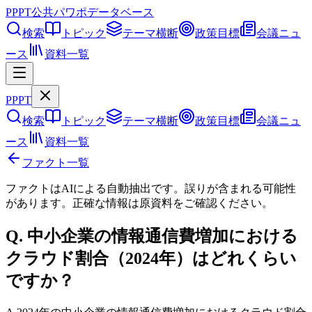
PPPT
公共パワポデータベース
検索
トピック
テーマ横断
政策目標
会議ニュ
ース
資料一覧
PPPT
検索
トピック
テーマ横断
政策目標
会議ニュ
ース
資料一覧
ファクト一覧
ファクトはAIによる自動抽出です。誤りが含まれる可能性
があります。正確な情報は
原資料
をご確認ください。
Q.
中小企業の情報通信費増加における
クラウド割合（2024年）はどれくらい
ですか？