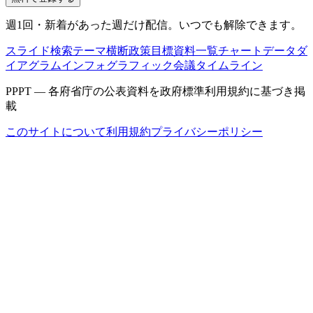
週1回・新着があった週だけ配信。いつでも解除できます。
スライド検索
テーマ横断
政策目標
資料一覧
チャートデータ
ダ
イアグラム
インフォグラフィック
会議タイムライン
PPPT — 各府省庁の公表資料を政府標準利用規約に基づき掲
載
このサイトについて
利用規約
プライバシーポリシー