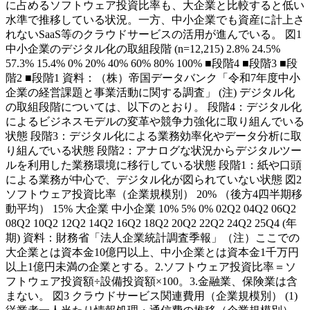
に占めるソフトウェア投資比率も、大企業と比較すると低い
水準で推移している状況。一方、中小企業でも資産に計上さ
れないSaaS等のクラウドサービスの活用が進んでいる。 図1
中小企業のデジタル化の取組段階 (n=12,215) 2.8% 24.5%
57.3% 15.4% 0% 20% 40% 60% 80% 100% ■段階4 ■段階3 ■段
階2 ■段階1 資料：（株）帝国データバンク「令和7年度中小
企業の経営課題と事業活動に関する調査」 (注) デジタル化
の取組段階については、以下のとおり。 段階4：デジタル化
によるビジネスモデルの変革や競争力強化に取り組んでいる
状態 段階3：デジタル化による業務効率化やデータ分析に取
り組んでいる状態 段階2：アナログな状況からデジタルツー
ルを利用した業務環境に移行している状態 段階1：紙や口頭
による業務が中心で、デジタル化が図られていない状態 図2
ソフトウェア投資比率（企業規模別） 20% （後方4四半期移
動平均） 15% 大企業 中小企業 10% 5% 0% 02Q2 04Q2 06Q2
08Q2 10Q2 12Q2 14Q2 16Q2 18Q2 20Q2 22Q2 24Q2 25Q4 (年
期) 資料：財務省「法人企業統計調査季報」（注）ここでの
大企業とは資本金10億円以上、中小企業とは資本金1千万円
以上1億円未満の企業とする。2.ソフトウェア投資比率＝ソ
フトウェア投資額÷設備投資額×100。3.金融業、保険業は含
まない。 図3 クラウドサービス関連費用（企業規模別） (1)