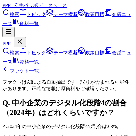
PPPT
公共パワポデータベース
検索
トピック
テーマ横断
政策目標
会議ニュ
ース
資料一覧
PPPT
検索
トピック
テーマ横断
政策目標
会議ニュ
ース
資料一覧
ファクト一覧
ファクトはAIによる自動抽出です。誤りが含まれる可能性
があります。正確な情報は
原資料
をご確認ください。
Q.
中小企業のデジタル化段階4の割合
（2024年）はどれくらいですか？
A.
2024年の中小企業のデジタル化段階4の割合は2.8%。