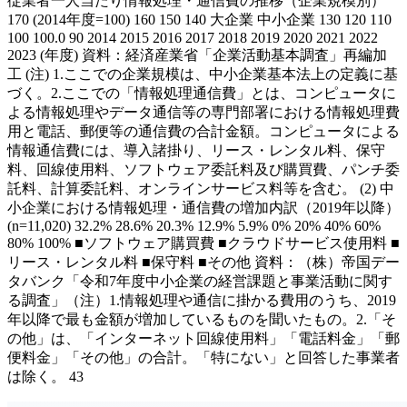
従業者一人当たり情報処理・通信費の推移（企業規模別）
170 (2014年度=100) 160 150 140 大企業 中小企業 130 120 110
100 100.0 90 2014 2015 2016 2017 2018 2019 2020 2021 2022
2023 (年度) 資料：経済産業省「企業活動基本調査」再編加
工 (注) 1.ここでの企業規模は、中小企業基本法上の定義に基
づく。2.ここでの「情報処理通信費」とは、コンピュータに
よる情報処理やデータ通信等の専門部署における情報処理費
用と電話、郵便等の通信費の合計金額。コンピュータによる
情報通信費には、導入諸掛り、リース・レンタル料、保守
料、回線使用料、ソフトウェア委託料及び購買費、パンチ委
託料、計算委託料、オンラインサービス料等を含む。 (2) 中
小企業における情報処理・通信費の増加内訳（2019年以降）
(n=11,020) 32.2% 28.6% 20.3% 12.9% 5.9% 0% 20% 40% 60%
80% 100% ■ソフトウェア購買費 ■クラウドサービス使用料 ■
リース・レンタル料 ■保守料 ■その他 資料：（株）帝国デー
タバンク「令和7年度中小企業の経営課題と事業活動に関す
る調査」（注）1.情報処理や通信に掛かる費用のうち、2019
年以降で最も金額が増加しているものを聞いたもの。2.「そ
の他」は、「インターネット回線使用料」「電話料金」「郵
便料金」「その他」の合計。「特にない」と回答した事業者
は除く。 43