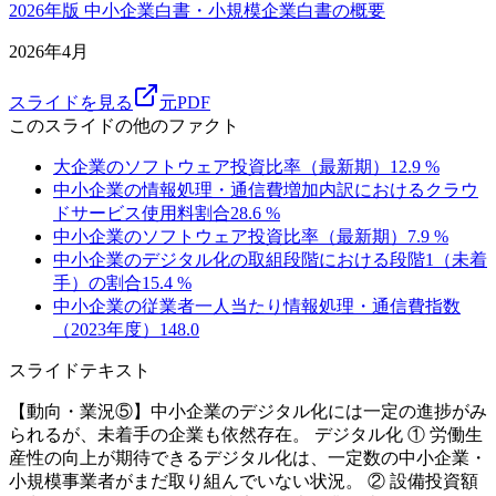
2026年版 中小企業白書・小規模企業白書の概要
2026年4月
スライドを見る
元PDF
このスライドの他のファクト
大企業のソフトウェア投資比率（最新期）
12.9
%
中小企業の情報処理・通信費増加内訳におけるクラウ
ドサービス使用料割合
28.6
%
中小企業のソフトウェア投資比率（最新期）
7.9
%
中小企業のデジタル化の取組段階における段階1（未着
手）の割合
15.4
%
中小企業の従業者一人当たり情報処理・通信費指数
（2023年度）
148.0
スライドテキスト
【動向・業況⑤】中小企業のデジタル化には一定の進捗がみ
られるが、未着手の企業も依然存在。 デジタル化 ① 労働生
産性の向上が期待できるデジタル化は、一定数の中小企業・
小規模事業者がまだ取り組んでいない状況。 ② 設備投資額